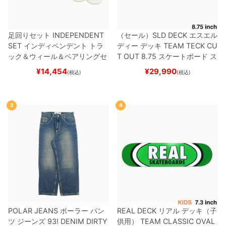
足回りセット
INDEPENDENT
（セール）
SLD DECK
エスエル
SET
インディペンデント
トラ
ディー
デッキ
TEAM
TECK CU
ック＆ウィール＆ベアリングセ
T OUT 8.75
スケートボード ス
ット
（トリック用）
スケートボ
ケボー
¥
14,454
¥
29,990
(税込)
(税込)
ード スケボー
3
4
POLAR JEANS
ポーラー
パン
REAL DECK
リアル
デッキ（子
ツ ジーンズ
93! DENIM
DIRTY
供用）
TEAM
CLASSIC OVAL