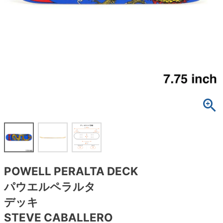
ボーンズ STF（エスティーエフ）
スケートパーク情報
特定商取引法に基づく表記
7.9inch
8.0inch
58mm
25cm
ボルト
ショーツ
パウエルペラルタ DF（ドラゴンフォーミュ
ラ）
8.0inch
8.1inch
59mm
25.5cm
パーツ・その他
長袖ボタンシャツ
ソフトウィール（クルーザー）
8.1inch
8.2inch
60mm
26cm
足回りセット（トラック・ウィールセット）
7分袖シャツ・ラグラン
8.2inch
8.3inch
62mm
26.5cm
ヘルメット・パッド
半袖シャツ
8.3inch
8.4inch
63mm
27cm
練習用アイテム（初心者におすすめ）
キャップ
8.4inch
8.5inch
64mm
27.5cm
スケートケース・バッグ
ソックス
POWELL PERALTA DECK
8.5inch
8.6inch
65mm
28cm
メディア（雑誌・DVD・CD）
アンダーウエア
パウエルペラルタ
8.6inch
8.7inch
70mm
28.5cm
デッキ
サイズの測り方
STEVE CABALLERO
8.7inch
8.8inch
72mm
29cm