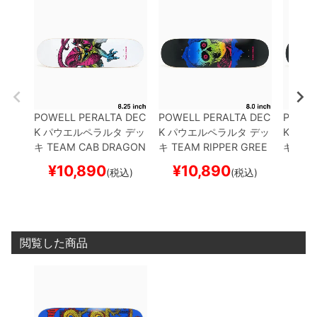
POWELL PERALTA DEC
POWELL PERALTA DEC
POWEL
K
パウエルペラルタ
デッ
K
パウエルペラルタ
デッ
K
パウ
キ
TEAM
CAB DRAGON
キ
TEAM
RIPPER GREE
キ
TEA
LIME FADE/WHITE 8.2
N/BLUE FADE 8.0
スケ
GHT 8
¥
10,890
¥
10,890
¥
1
(税込)
(税込)
5
スケートボード スケボ
ートボード スケボー
ド ス
ー
閲覧した商品