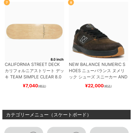
7
8
CALIFORNIA STREET DECK
NEW BALANCE NUMERIC S
カリフォルニアストリート
デッ
HOES
ニューバランス ヌメリ
キ
TEAM
SIMPLE CLEAR 8.0
ック
シューズ スニーカー
AND
ブランク（DSM）
スケートボ
REW REYNOLDS 933
NM933
¥
7,040
¥
22,000
(税込)
(税込)
ード スケボー
BAR
BROWN/BLACK
スケート
ボード スケボー
カテゴリーメニュー（スケートボード）