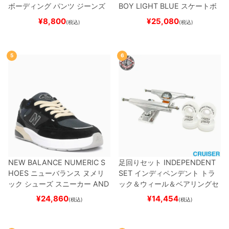
ボーディング
パンツ ジーンズ
BOY
LIGHT BLUE
スケートボ
SLIM FIT 30 LENGTH
BLACK
ード スケボー
¥
8,800
¥
25,080
(税込)
(税込)
スケートボード スケボー
5
6
NEW BALANCE NUMERIC S
足回りセット
INDEPENDENT
HOES
ニューバランス ヌメリ
SET
インディペンデント
トラ
ック
シューズ スニーカー
AND
ック＆ウィール＆ベアリングセ
REW REYNOLDS 933
UN933
ット
（クルーザー用）
スケート
¥
24,860
¥
14,454
(税込)
(税込)
BNT
BLACK/NAVY
スケートボ
ボード スケボー
ード スケボー