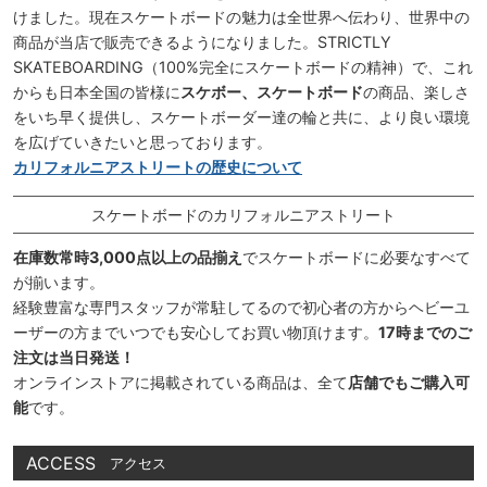
けました。現在スケートボードの魅力は全世界へ伝わり、世界中の
商品が当店で販売できるようになりました。STRICTLY
SKATEBOARDING（100%完全にスケートボードの精神）で、これ
からも日本全国の皆様に
スケボー、スケートボード
の商品、楽しさ
をいち早く提供し、スケートボーダー達の輪と共に、より良い環境
を広げていきたいと思っております。
カリフォルニアストリートの歴史について
スケートボードのカリフォルニアストリート
在庫数常時3,000点以上の品揃え
でスケートボードに必要なすべて
が揃います。
経験豊富な専門スタッフが常駐してるので初心者の方からヘビーユ
ーザーの方までいつでも安心してお買い物頂けます。
17時までのご
注文は当日発送！
オンラインストアに掲載されている商品は、全て
店舗でもご購入可
能
です。
ACCESS
アクセス