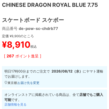
CHINESE DRAGON ROYAL BLUE 7.75
8.8inch
8.9inch
75mm
29.5cm
スケートボード スケボー
8.9inch
9.0inch以上
110mm
30cm
商品番号
de-pow-sc-chdrb77
定価
9.0inch以上
のところ
¥
9,900
¥
8,910
税込
シェイプデッキ
[
267
ポイント進呈 ]
高性能デッキ
明日
17時00分
までのご注文で
2026/08/12（水）
に
ヤマト運輸
でお届けします。
東京都
お届け先を変更
オンラインストアに掲載されている商品は、全て
店舗でもご購入
可能
です。
店舗情報を見る