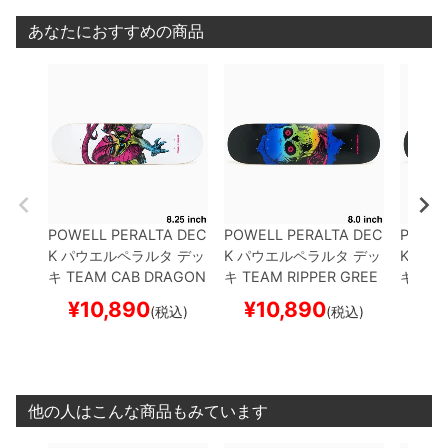
あなたにおすすめの商品
POWELL PERALTA DEC
POWELL PERALTA DEC
POWEL
K
パウエルペラルタ
デッ
K
パウエルペラルタ
デッ
K
パウ
キ
TEAM
CAB DRAGON
キ
TEAM
RIPPER GREE
キ
TEA
LIME FADE/WHITE 8.2
N/BLUE FADE 8.0
スケ
GHT 8
¥
10,890
¥
10,890
¥
1
(税込)
(税込)
5
スケートボード スケボ
ートボード スケボー
ド ス
ー
他の人はこんな商品もみています