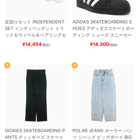
足回りセット
INDEPENDENT
ADIDAS SKATEBOARDING S
SET
インディペンデント
トラ
HOES
アディダススケートボー
ック＆ウィール＆ベアリングセ
ディング
シューズ スニーカー
ット
（トリック用）
スケートボ
スーパースター
SUPERSTAR A
¥
14,454
¥
14,300
(税込)
(税込)
ード スケボー
DV
BLACK/WHITE/WHITE
G
W6931
スケートボード スケボ
ー
3
4
DICKIES SKATEBOARDING P
POLAR JEANS
ポーラー
パン
ANTS
ディッキーズ スケート
ツ ジーンズ ビッグボーイ
BIG