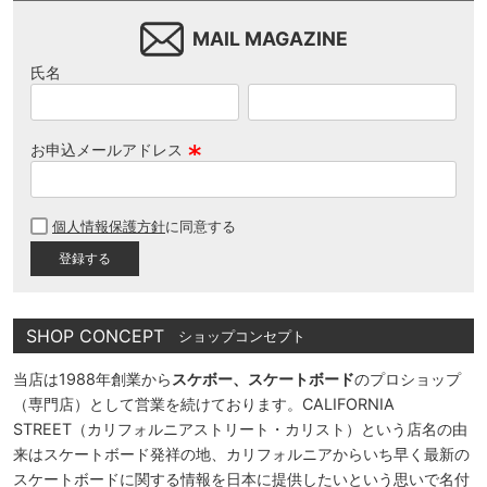
MAIL MAGAZINE
氏名
お申込メールアドレス
(
必
個人情報保護方針
に同意する
須
)
SHOP CONCEPT
ショップコンセプト
当店は1988年創業から
スケボー、スケートボード
のプロショップ
（専門店）として営業を続けております。CALIFORNIA
STREET（カリフォルニアストリート・カリスト）という店名の由
来はスケートボード発祥の地、カリフォルニアからいち早く最新の
スケートボードに関する情報を日本に提供したいという思いで名付