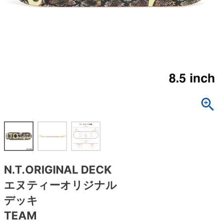
ボーンズ STF（エスティーエフ）
スケートパーク情報
特定商取引法に基づく表記
7.9inch
8.0inch
58mm
25cm
ボルト
ショーツ
パウエルペラルタ DF（ドラゴンフォーミュ
ラ）
8.0inch
8.1inch
59mm
25.5cm
パーツ・その他
長袖ボタンシャツ
ソフトウィール（クルーザー）
8.1inch
8.2inch
60mm
26cm
足回りセット（トラック・ウィールセット）
7分袖シャツ・ラグラン
8.2inch
8.3inch
62mm
26.5cm
ヘルメット・パッド
半袖シャツ
8.3inch
8.4inch
63mm
27cm
練習用アイテム（初心者におすすめ）
キャップ
8.4inch
8.5inch
64mm
27.5cm
スケートケース・バッグ
ソックス
N.T.ORIGINAL DECK
8.5inch
8.6inch
65mm
28cm
メディア（雑誌・DVD・CD）
アンダーウエア
エヌティーオリジナル
8.6inch
8.7inch
70mm
28.5cm
デッキ
サイズの測り方
TEAM
8.7inch
8.8inch
72mm
29cm