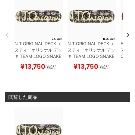
N.T.ORIGINAL DECK
エ
N.T.ORIGINAL DECK
エ
EVISE
ヌティーオリジナル
デッ
ヌティーオリジナル
デッ
デッキ
キ
TEAM
LOGO SNAKE
キ
TEAM
LOGO SNAKE
O RED 
7.5
スケートボード スケ
8.25
スケートボード ス
ード 
¥
13,750
¥
13,750
¥
1
(税込)
(税込)
ボー
ケボー
閲覧した商品