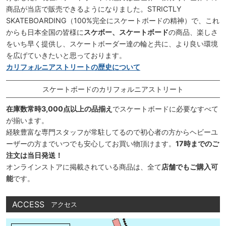
商品が当店で販売できるようになりました。STRICTLY
SKATEBOARDING（100%完全にスケートボードの精神）で、これ
からも日本全国の皆様に
スケボー、スケートボード
の商品、楽しさ
をいち早く提供し、スケートボーダー達の輪と共に、より良い環境
を広げていきたいと思っております。
カリフォルニアストリートの歴史について
スケートボードのカリフォルニアストリート
在庫数常時3,000点以上の品揃え
でスケートボードに必要なすべて
が揃います。
経験豊富な専門スタッフが常駐してるので初心者の方からヘビーユ
ーザーの方までいつでも安心してお買い物頂けます。
17時までのご
注文は当日発送！
オンラインストアに掲載されている商品は、全て
店舗でもご購入可
能
です。
ACCESS
アクセス