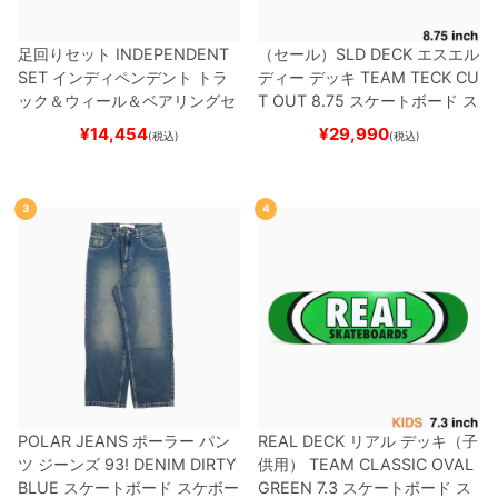
足回りセット
INDEPENDENT
（セール）
SLD DECK
エスエル
SET
インディペンデント
トラ
ディー
デッキ
TEAM
TECK CU
ック＆ウィール＆ベアリングセ
T OUT 8.75
スケートボード ス
ット
（トリック用）
スケートボ
ケボー
¥
14,454
¥
29,990
(税込)
(税込)
ード スケボー
3
4
POLAR JEANS
ポーラー
パン
REAL DECK
リアル
デッキ（子
ツ ジーンズ
93! DENIM
DIRTY
供用）
TEAM
CLASSIC OVAL
BLUE
スケートボード スケボー
GREEN 7.3
スケートボード ス