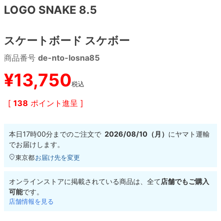
LOGO SNAKE 8.5
8.8inch
8.9inch
75mm
29.5cm
スケートボード スケボー
8.9inch
9.0inch以上
110mm
30cm
商品番号
de-nto-losna85
9.0inch以上
¥
13,750
税込
シェイプデッキ
[
138
ポイント進呈 ]
高性能デッキ
本日
17時00分
までのご注文で
2026/08/10（月）
に
ヤマト運輸
でお届けします。
東京都
お届け先を変更
オンラインストアに掲載されている商品は、全て
店舗でもご購入
可能
です。
店舗情報を見る