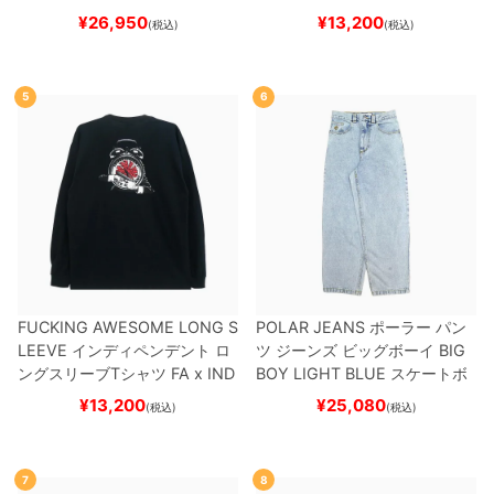
ケボー
¥
26,950
¥
13,200
(税込)
(税込)
5
6
FUCKING AWESOME LONG S
POLAR JEANS
ポーラー
パン
LEEVE
インディペンデント
ロ
ツ ジーンズ ビッグボーイ
BIG
ングスリーブTシャツ
FA x IND
BOY
LIGHT BLUE
スケートボ
EPENDENT
HOSTAGE
BLAC
ード スケボー
¥
13,200
¥
25,080
(税込)
(税込)
K
スケートボード スケボー
7
8