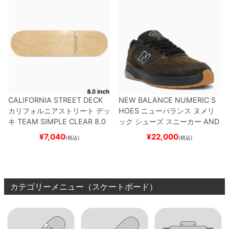
CALIFORNIA STREET DECK
NEW BALANCE NUMERIC S
カリフォルニアストリート
デッ
HOES
ニューバランス ヌメリ
キ
TEAM
SIMPLE CLEAR 8.0
ック
シューズ スニーカー
AND
ブランク（DSM）
スケートボ
REW REYNOLDS 933
NM933
¥
7,040
¥
22,000
(税込)
(税込)
ード スケボー
BAR
BROWN/BLACK
スケート
ボード スケボー
カテゴリーメニュー（スケートボード）