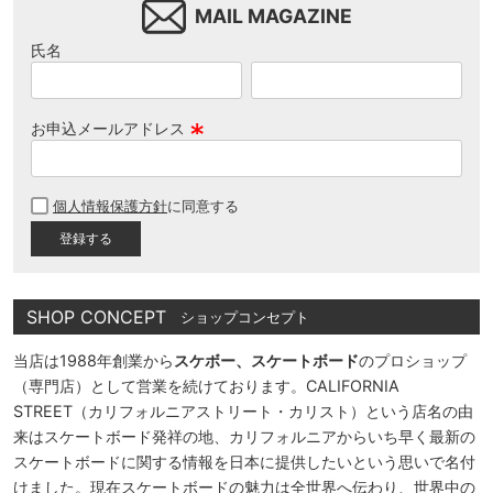
MAIL MAGAZINE
氏名
お申込メールアドレス
(
必
個人情報保護方針
に同意する
須
)
SHOP CONCEPT
ショップコンセプト
当店は1988年創業から
スケボー、スケートボード
のプロショップ
（専門店）として営業を続けております。CALIFORNIA
STREET（カリフォルニアストリート・カリスト）という店名の由
来はスケートボード発祥の地、カリフォルニアからいち早く最新の
スケートボードに関する情報を日本に提供したいという思いで名付
けました。現在スケートボードの魅力は全世界へ伝わり、世界中の