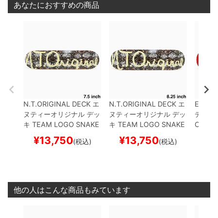
あなたにおすすめの商品
N.T.ORIGINAL DECK
エ
N.T.ORIGINAL DECK
エ
EVISE
ヌティーオリジナル
デッ
ヌティーオリジナル
デッ
デッキ
キ
TEAM
LOGO SNAKE
キ
TEAM
LOGO SNAKE
O RED 
7.5
スケートボード スケ
8.25
スケートボード ス
ード 
¥
13,750
¥
13,750
¥
1
(税込)
(税込)
ボー
ケボー
他の人はこんな商品もみています