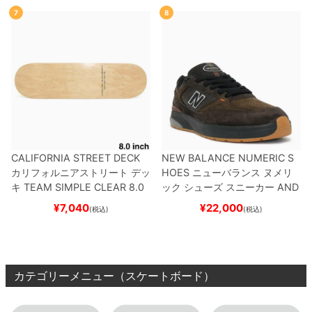
7
8
CALIFORNIA STREET DECK
NEW BALANCE NUMERIC S
カリフォルニアストリート
デッ
HOES
ニューバランス ヌメリ
キ
TEAM
SIMPLE CLEAR 8.0
ック
シューズ スニーカー
AND
ブランク（DSM）
スケートボ
REW REYNOLDS 933
NM933
¥
7,040
¥
22,000
(税込)
(税込)
ード スケボー
BAR
BROWN/BLACK
スケート
ボード スケボー
カテゴリーメニュー（スケートボード）