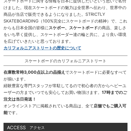
スケートボードに関する情報を日本に提供したいという思いで名付
けました。現在スケートボードの魅力は全世界へ伝わり、世界中の
商品が当店で販売できるようになりました。STRICTLY
SKATEBOARDING（100%完全にスケートボードの精神）で、これ
からも日本全国の皆様に
スケボー、スケートボード
の商品、楽しさ
をいち早く提供し、スケートボーダー達の輪と共に、より良い環境
を広げていきたいと思っております。
カリフォルニアストリートの歴史について
スケートボードのカリフォルニアストリート
在庫数常時3,000点以上の品揃え
でスケートボードに必要なすべて
が揃います。
経験豊富な専門スタッフが常駐してるので初心者の方からヘビーユ
ーザーの方までいつでも安心してお買い物頂けます。
17時までのご
注文は当日発送！
オンラインストアに掲載されている商品は、全て
店舗でもご購入可
能
です。
ACCESS
アクセス