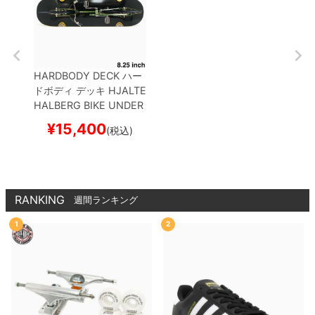
HARDBODY DECK
ハー
ドボディ
デッキ
HJALTE
HALBERG
BIKE UNDER
NEATH 8.25 LONG WH
¥
15,400
(税込)
EEL WELLS
スケートボ
ード スケボー
RANKING
週間ランキング
1
2