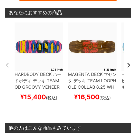
あなたにおすすめの商品
HARDBODY DECK
ハー
MAGENTA DECK
マゼン
HEATE
ドボディ
デッキ
TEAM
タ
デッキ
TEAM
LOOPH
ヒーテ
OD GROOVY VENEER
OLE COLLAB 8.25 WH
キ
TEA
8.25 LONG
スケートボ
EEL WELLS
スケートボ
D POSI
¥
15,400
¥
16,500
¥
1
(税込)
(税込)
ード スケボー
ード スケボー
5
スケ
ー
他の人はこんな商品もみています