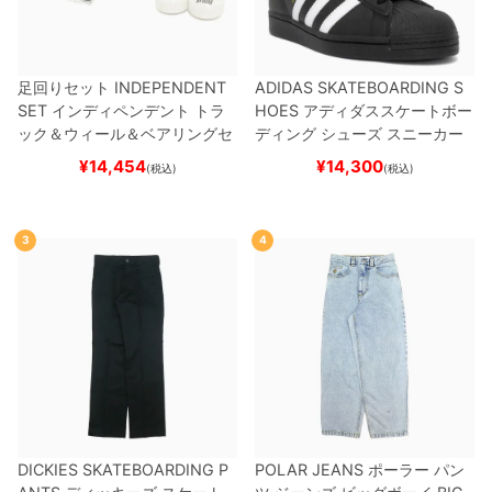
足回りセット
INDEPENDENT
ADIDAS SKATEBOARDING S
SET
インディペンデント
トラ
HOES
アディダススケートボー
ック＆ウィール＆ベアリングセ
ディング
シューズ スニーカー
ット
（トリック用）
スケートボ
スーパースター
SUPERSTAR A
¥
14,454
¥
14,300
(税込)
(税込)
ード スケボー
DV
BLACK/WHITE/WHITE
G
W6931
スケートボード スケボ
ー
3
4
DICKIES SKATEBOARDING P
POLAR JEANS
ポーラー
パン