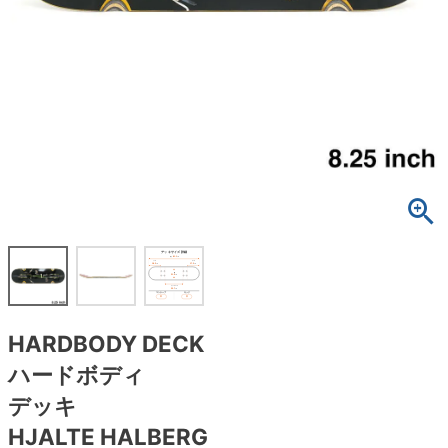
ボーンズ STF（エスティーエフ）
スケートパーク情報
特定商取引法に基づく表記
7.9inch
8.0inch
58mm
25cm
ボルト
ショーツ
パウエルペラルタ DF（ドラゴンフォーミュ
ラ）
8.0inch
8.1inch
59mm
25.5cm
パーツ・その他
長袖ボタンシャツ
ソフトウィール（クルーザー）
8.1inch
8.2inch
60mm
26cm
足回りセット（トラック・ウィールセット）
7分袖シャツ・ラグラン
8.2inch
8.3inch
62mm
26.5cm
ヘルメット・パッド
半袖シャツ
8.3inch
8.4inch
63mm
27cm
練習用アイテム（初心者におすすめ）
キャップ
8.4inch
8.5inch
64mm
27.5cm
スケートケース・バッグ
ソックス
HARDBODY DECK
8.5inch
8.6inch
65mm
28cm
メディア（雑誌・DVD・CD）
アンダーウエア
ハードボディ
8.6inch
8.7inch
70mm
28.5cm
デッキ
サイズの測り方
HJALTE HALBERG
8.7inch
8.8inch
72mm
29cm