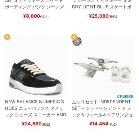
ANTS
ディッキーズ スケート
ツ ジーンズ ビッグボーイ
BIG
ボーディング
パンツ ジーンズ
BOY
LIGHT BLUE
スケートボ
SLIM FIT 30 LENGTH
BLACK
ード スケボー
¥
8,800
¥
25,080
(税込)
(税込)
スケートボード スケボー
5
6
NEW BALANCE NUMERIC S
足回りセット
INDEPENDENT
HOES
ニューバランス ヌメリ
SET
インディペンデント
トラ
ック
シューズ スニーカー
AND
ック＆ウィール＆ベアリングセ
REW REYNOLDS 933
UN933
ット
（クルーザー用）
スケート
¥
24,860
¥
14,454
(税込)
(税込)
BNT
BLACK/NAVY
スケートボ
ボード スケボー
ード スケボー