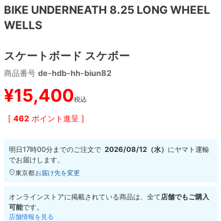
BIKE UNDERNEATH 8.25 LONG WHEEL
WELLS
8.8inch
8.9inch
75mm
29.5cm
8.9inch
9.0inch以上
110mm
30cm
スケートボード スケボー
商品番号
de-hdb-hh-biun82
9.0inch以上
¥
15,400
シェイプデッキ
税込
[
462
ポイント進呈 ]
高性能デッキ
明日
17時00分
までのご注文で
2026/08/12（水）
に
ヤマト運輸
でお届けします。
東京都
お届け先を変更
オンラインストアに掲載されている商品は、全て
店舗でもご購入
可能
です。
店舗情報を見る