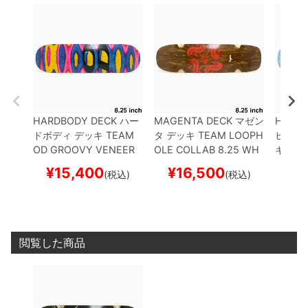
HARDBODY DECK
ハー
MAGENTA DECK
マゼン
HEATE
ドボディ
デッキ
TEAM
タ
デッキ
TEAM
LOOPH
ヒーテ
OD GROOVY VENEER
OLE COLLAB 8.25 WH
キ
TEA
8.25 LONG
スケートボ
EEL WELLS
スケートボ
D POSI
¥
15,400
¥
16,500
¥
1
(税込)
(税込)
ード スケボー
ード スケボー
5
スケ
ー
閲覧した商品