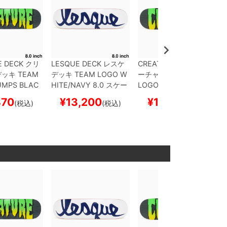
E DECK
クリ
LESQUE DECK
レスケ
CREATURE DECK
クリ
デッキ
TEAM
デッキ
TEAM
LOGO W
ーチャー
デッキ
TEAM
UMPS BLAC
HITE/NAVY 8.0
スケー
LOGO STUMPS BLAC
.0
スケートボ
トボード スケボー
K STAIN 8.5
スケートボ
870
¥
13,200
¥
12,870
(税込)
(税込)
(税込)
ボー
ード スケボー