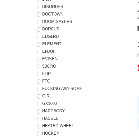
DISORDER
8.8inch
8.9inch
75mm
29.5cm
DOGTOWN
DOOM SAYERS
DORCUS
8.9inch
9.0inch以上
110mm
30cm
EDGLRD
ELEMENT
9.0inch以上
ENJOI
EVISEN
シェイプデッキ
5BORO
FLIP
高性能デッキ
FTC
FUCKING AWESOME
GIRL
GX1000
HARDBODY
HASSEL
HEATED WHEEL
HOCKEY