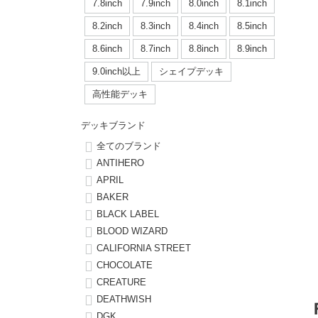
ボーンズ STF（エスティーエフ）
シューレース・その他
INFO
プライバシーポリシー
デッキテープ
パンツ
7.8inch
7.9inch
8.0inch
8.1inch
7.9inch
8.0inch
58mm
25cm
8.2inch
8.3inch
8.4inch
8.5inch
パウエルペラルタ DF（ドラゴンフォーミュラ）
スケートパーク情報
特定商取引法に基づく表記
ボルト
ショーツ
8.6inch
8.7inch
8.8inch
8.9inch
8.0inch
8.1inch
59mm
25.5cm
ソフトウィール（クルーザー）
9.0inch以上
シェイプデッキ
パーツ・その他
長袖ボタンシャツ
高性能デッキ
8.1inch
8.2inch
60mm
26cm
足回りセット（トラック・ウィールセット）
7分袖シャツ・ラグラン
デッキブランド
8.2inch
8.3inch
62mm
26.5cm
全てのブランド
ヘルメット・パッド
半袖シャツ
ANTIHERO
8.3inch
8.4inch
63mm
27cm
APRIL
練習用アイテム（初心者におすすめ）
キャップ
BAKER
8.4inch
8.5inch
64mm
27.5cm
BLACK LABEL
スケートケース・バッグ
ソックス
BLOOD WIZARD
8.5inch
8.6inch
65mm
28cm
CALIFORNIA STREET
メディア（雑誌・DVD・CD）
アンダーウエア
CHOCOLATE
8.6inch
8.7inch
70mm
28.5cm
CREATURE
サイズの測り方
DEATHWISH
8.7inch
8.8inch
72mm
29cm
DGK