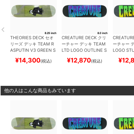
THEORIES DECK
セオ
CREATURE DECK
クリ
CREATUR
リーズ
デッキ
TEAM
R
ーチャー
デッキ
TEAM
ーチャー
ASPUTIN V3 GREEN S
LTD LOGO OUTLINE S
LOGO ST
TAIN 8.25
スケートボ
TUMPS 8.0
スケートボ
K STAIN 8
¥
14,300
¥
12,870
¥
12,
(税込)
(税込)
ード スケボー
ード スケボー
ード スケ
他の人はこんな商品もみています