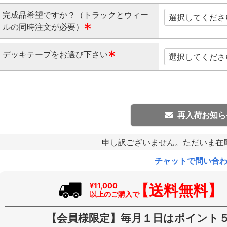
完成品希望ですか？（トラックとウィー
ルの同時注文が必要）
(
デッキテープをお選び下さい
必
須
(
)
必
須
)
再入荷お知ら
申し訳ございません。ただいま在
チャットで問い合
【送料無料】
¥11,000
以上のご購入で
【会員様限定】毎月１日はポイント５