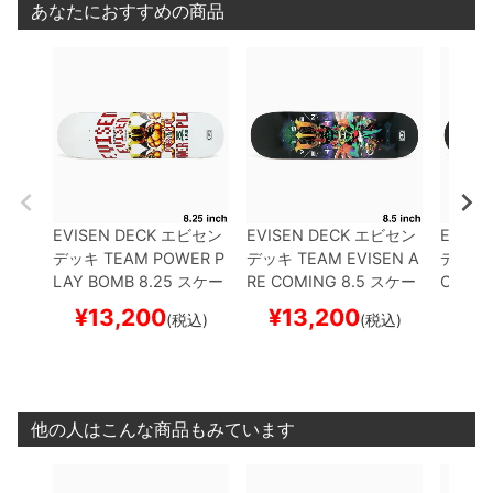
あなたにおすすめの商品
EVISEN DECK
エビセン
EVISEN DECK
エビセン
EVISE
デッキ
TEAM
POWER P
デッキ
TEAM
EVISEN A
デッキ
LAY BOMB 8.25
スケー
RE COMING 8.5
スケー
O 4 8.
トボード スケボー
トボード スケボー
ド ス
¥
13,200
¥
13,200
¥
1
(税込)
(税込)
他の人はこんな商品もみています