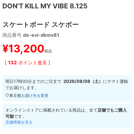
DON'T KILL MY VIBE 8.125
8.8inch
8.9inch
75mm
29.5cm
スケートボード スケボー
8.9inch
9.0inch以上
110mm
30cm
商品番号
de-evi-dkmv81
9.0inch以上
¥
13,200
税込
シェイプデッキ
[
132
ポイント進呈 ]
高性能デッキ
明日
17時00分
までのご注文で
2026/08/08（土）
に
ヤマト運輸
でお届けします。
東京都
お届け先を変更
オンラインストアに掲載されている商品は、全て
店舗でもご購入
可能
です。
店舗情報を見る