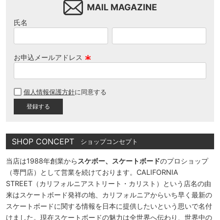
MAIL MAGAZINE
氏名
お申込メールアドレス
(
必
個人情報保護方針
に同意する
須
)
SHOP CONCEPT
ショップコンセプト
当店は1988年創業から
スケボー、スケートボード
のプロショップ
（専門店）として営業を続けております。CALIFORNIA
STREET（カリフォルニアストリート・カリスト）という店名の由
来はスケートボード発祥の地、カリフォルニアからいち早く最新の
スケートボードに関する情報を日本に提供したいという思いで名付
けました。現在スケートボードの魅力は全世界へ伝わり、世界中の