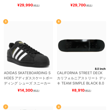
ケボー
ートボード スケボー
¥
29,990
¥
29,700
(税込)
(税込)
5
6
ADIDAS SKATEBOARDING S
CALIFORNIA STREET DECK
HOES
アディダススケートボー
カリフォルニアストリート
デッ
ディング
シューズ スニーカー
キ
TEAM
SIMPLE BLACK 8.0
スーパースター
SUPERSTAR A
ブランク（BBS / GENERATO
¥
14,300
¥
8,910
(税込)
(税込)
DV
BLACK/WHITE/WHITE
G
R）
スケートボード スケボー
W6931
スケートボード スケボ
ー
7
8