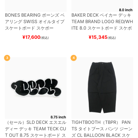
BONES BEARING
ボーンズ
ベ
BAKER DECK
ベイカー
デッキ
アリング
SWISS
オイルタイプ
TEAM
BRAND LOGO RED/WH
スケートボード スケボー
ITE 8.0
スケートボード スケボ
ー
¥
17,600
¥
15,345
(税込)
(税込)
3
4
（セール）
SLD DECK
エスエル
TIGHTBOOTH（TBPR） PAN
ディー
デッキ
TEAM
TECK CU
TS
タイトブース
パンツ ジーン
T OUT 8.75
スケートボード ス
ズ
CL BALLOON
BLACK
スケ