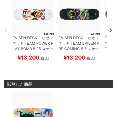
EVISEN DECK
エビセン
EVISEN DECK
エビセン
EVISE
デッキ
TEAM
POWER P
デッキ
TEAM
EVISEN A
デッキ
LAY BOMB 8.25
スケー
RE COMING 8.5
スケー
O 4 8.
トボード スケボー
トボード スケボー
ド ス
¥
13,200
¥
13,200
¥
1
(税込)
(税込)
閲覧した商品