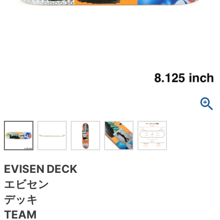
ボーンズ STF（エスティーエフ）
スケートパーク情報
特定商取引法に基づく表記
7.9inch
8.0inch
58mm
25cm
ボルト
ショーツ
パウエルペラルタ DF（ドラゴンフォーミュ
ラ）
8.0inch
8.1inch
59mm
25.5cm
パーツ・その他
長袖ボタンシャツ
ソフトウィール（クルーザー）
8.1inch
8.2inch
60mm
26cm
足回りセット（トラック・ウィールセット）
7分袖シャツ・ラグラン
8.2inch
8.3inch
62mm
26.5cm
ヘルメット・パッド
半袖シャツ
8.3inch
8.4inch
63mm
27cm
練習用アイテム（初心者におすすめ）
キャップ
8.4inch
8.5inch
64mm
27.5cm
スケートケース・バッグ
ソックス
EVISEN DECK
8.5inch
8.6inch
65mm
28cm
メディア（雑誌・DVD・CD）
アンダーウエア
エビセン
8.6inch
8.7inch
70mm
28.5cm
デッキ
サイズの測り方
TEAM
8.7inch
8.8inch
72mm
29cm