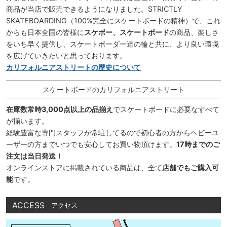
商品が当店で販売できるようになりました。STRICTLY
SKATEBOARDING（100%完全にスケートボードの精神）で、これ
からも日本全国の皆様に
スケボー、スケートボード
の商品、楽しさ
をいち早く提供し、スケートボーダー達の輪と共に、より良い環境
を広げていきたいと思っております。
カリフォルニアストリートの歴史について
スケートボードのカリフォルニアストリート
在庫数常時3,000点以上の品揃え
でスケートボードに必要なすべて
が揃います。
経験豊富な専門スタッフが常駐してるので初心者の方からヘビーユ
ーザーの方までいつでも安心してお買い物頂けます。
17時までのご
注文は当日発送！
オンラインストアに掲載されている商品は、全て
店舗でもご購入可
能
です。
ACCESS
アクセス