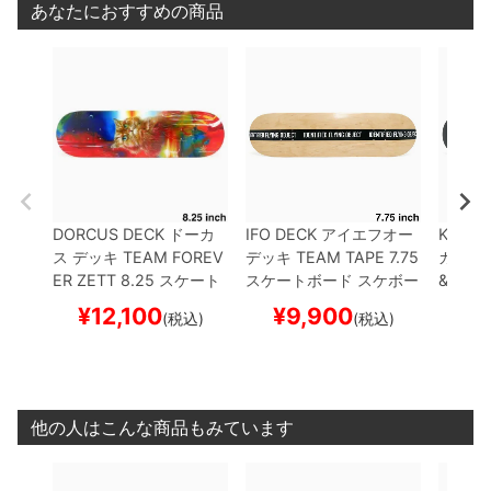
あなたにおすすめの商品
DORCUS DECK
ドーカ
IFO DECK
アイエフオー
KAONK
ス
デッキ
TEAM
FOREV
デッキ
TEAM
TAPE 7.75
カ
デッ
ER ZETT 8.25
スケート
スケートボード スケボー
& LUNA
ボード スケボー
ード 
¥
12,100
¥
9,900
¥
1
(税込)
(税込)
他の人はこんな商品もみています