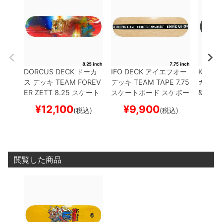
DORCUS DECK
ドーカ
IFO DECK
アイエフオー
KAONK
ス
デッキ
TEAM
FOREV
デッキ
TEAM
TAPE 7.75
カ
デッ
ER ZETT 8.25
スケート
スケートボード スケボー
& LUNA
ボード スケボー
ード 
¥
12,100
¥
9,900
¥
1
(税込)
(税込)
閲覧した商品