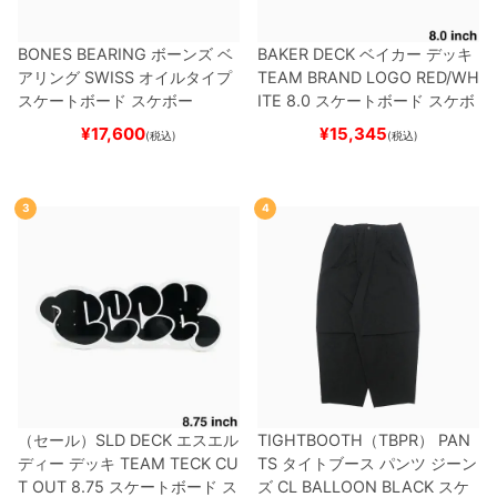
BONES BEARING
ボーンズ
ベ
BAKER DECK
ベイカー
デッキ
アリング
SWISS
オイルタイプ
TEAM
BRAND LOGO RED/WH
スケートボード スケボー
ITE 8.0
スケートボード スケボ
ー
¥
17,600
¥
15,345
(税込)
(税込)
3
4
（セール）
SLD DECK
エスエル
TIGHTBOOTH（TBPR） PAN
ディー
デッキ
TEAM
TECK CU
TS
タイトブース
パンツ ジーン
T OUT 8.75
スケートボード ス
ズ
CL BALLOON
BLACK
スケ