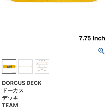
ボーンズ STF（エスティーエフ）
スケートパーク情報
特定商取引法に基づく表記
7.9inch
8.0inch
58mm
25cm
ボルト
ショーツ
パウエルペラルタ DF（ドラゴンフォーミュ
ラ）
8.0inch
8.1inch
59mm
25.5cm
パーツ・その他
長袖ボタンシャツ
ソフトウィール（クルーザー）
8.1inch
8.2inch
60mm
26cm
足回りセット（トラック・ウィールセット）
7分袖シャツ・ラグラン
8.2inch
8.3inch
62mm
26.5cm
ヘルメット・パッド
半袖シャツ
8.3inch
8.4inch
63mm
27cm
練習用アイテム（初心者におすすめ）
キャップ
8.4inch
8.5inch
64mm
27.5cm
スケートケース・バッグ
ソックス
DORCUS DECK
8.5inch
8.6inch
65mm
28cm
メディア（雑誌・DVD・CD）
アンダーウエア
ドーカス
8.6inch
8.7inch
70mm
28.5cm
デッキ
サイズの測り方
TEAM
8.7inch
8.8inch
72mm
29cm