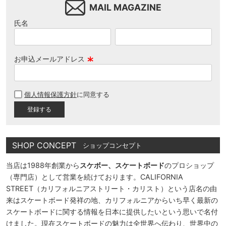
MAIL MAGAZINE
氏名
お申込メールアドレス
(
必
個人情報保護方針
に同意する
須
)
SHOP CONCEPT
ショップコンセプト
当店は1988年創業から
スケボー、スケートボード
のプロショップ
（専門店）として営業を続けております。CALIFORNIA
STREET（カリフォルニアストリート・カリスト）という店名の由
来はスケートボード発祥の地、カリフォルニアからいち早く最新の
スケートボードに関する情報を日本に提供したいという思いで名付
けました。現在スケートボードの魅力は全世界へ伝わり、世界中の