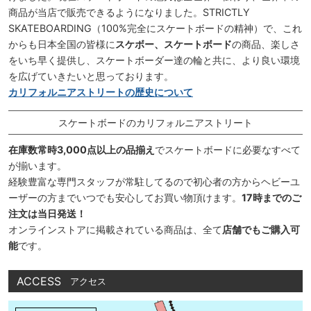
商品が当店で販売できるようになりました。STRICTLY
SKATEBOARDING（100%完全にスケートボードの精神）で、これ
からも日本全国の皆様に
スケボー、スケートボード
の商品、楽しさ
をいち早く提供し、スケートボーダー達の輪と共に、より良い環境
を広げていきたいと思っております。
カリフォルニアストリートの歴史について
スケートボードのカリフォルニアストリート
在庫数常時3,000点以上の品揃え
でスケートボードに必要なすべて
が揃います。
経験豊富な専門スタッフが常駐してるので初心者の方からヘビーユ
ーザーの方までいつでも安心してお買い物頂けます。
17時までのご
注文は当日発送！
オンラインストアに掲載されている商品は、全て
店舗でもご購入可
能
です。
ACCESS
アクセス