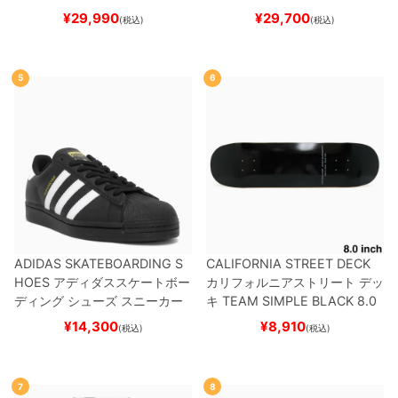
ケボー
ートボード スケボー
¥
29,990
¥
29,700
(税込)
(税込)
5
6
ADIDAS SKATEBOARDING S
CALIFORNIA STREET DECK
HOES
アディダススケートボー
カリフォルニアストリート
デッ
ディング
シューズ スニーカー
キ
TEAM
SIMPLE BLACK 8.0
スーパースター
SUPERSTAR A
ブランク（BBS / GENERATO
¥
14,300
¥
8,910
(税込)
(税込)
DV
BLACK/WHITE/WHITE
G
R）
スケートボード スケボー
W6931
スケートボード スケボ
ー
7
8