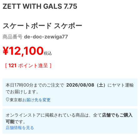
ZETT WITH GALS 7.75
8.8inch
8.9inch
75mm
29.5cm
スケートボード スケボー
8.9inch
9.0inch以上
110mm
30cm
商品番号
de-doc-zewiga77
9.0inch以上
¥
12,100
税込
シェイプデッキ
[
121
ポイント進呈 ]
高性能デッキ
本日
17時00分
までのご注文で
2026/08/08（土）
に
ヤマト運輸
でお届けします。
東京都
お届け先を変更
オンラインストアに掲載されている商品は、全て
店舗でもご購入
可能
です。
店舗情報を見る