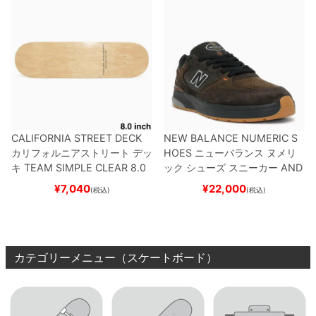
CALIFORNIA STREET DECK
NEW BALANCE NUMERIC S
カリフォルニアストリート
デッ
HOES
ニューバランス ヌメリ
キ
TEAM
SIMPLE CLEAR 8.0
ック
シューズ スニーカー
AND
ブランク（DSM）
スケートボ
REW REYNOLDS 933
NM933
¥
7,040
¥
22,000
(税込)
(税込)
ード スケボー
BAR
BROWN/BLACK
スケート
ボード スケボー
カテゴリーメニュー（スケートボード）