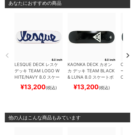
あなたにおすすめの商品
LESQUE DECK
レスケ
KAONKA DECK
カオン
CREAT
デッキ
TEAM
LOGO W
カ
デッキ
TEAM
BLACK
ーチャ
HITE/NAVY 8.0
スケー
& LUNA 8.0
スケートボ
OGO S
トボード スケボー
ード スケボー
STAIN 
¥
13,200
¥
13,200
¥
1
(税込)
(税込)
ド ス
他の人はこんな商品もみています