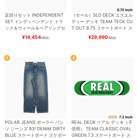
足回りセット
INDEPENDENT
（セール）
SLD DECK
エスエル
SET
インディペンデント
トラ
ディー
デッキ
TEAM
TECK CU
ック＆ウィール＆ベアリングセ
T OUT 8.75
スケートボード ス
ット
（トリック用）
スケートボ
ケボー
¥
14,454
¥
29,990
(税込)
(税込)
ード スケボー
3
4
POLAR JEANS
ポーラー
パン
REAL DECK
リアル
デッキ（子
ツ ジーンズ
93! DENIM
DIRTY
供用）
TEAM
CLASSIC OVAL
BLUE
スケートボード スケボー
GREEN 7.3
スケートボード ス