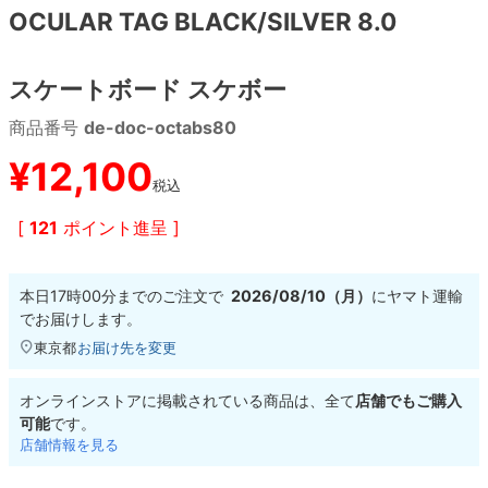
OCULAR TAG BLACK/SILVER 8.0
8.8inch
8.9inch
75mm
29.5cm
スケートボード スケボー
8.9inch
9.0inch以上
110mm
30cm
商品番号
de-doc-octabs80
9.0inch以上
¥
12,100
税込
シェイプデッキ
[
121
ポイント進呈 ]
高性能デッキ
本日
17時00分
までのご注文で
2026/08/10（月）
に
ヤマト運輸
でお届けします。
東京都
お届け先を変更
オンラインストアに掲載されている商品は、全て
店舗でもご購入
可能
です。
店舗情報を見る