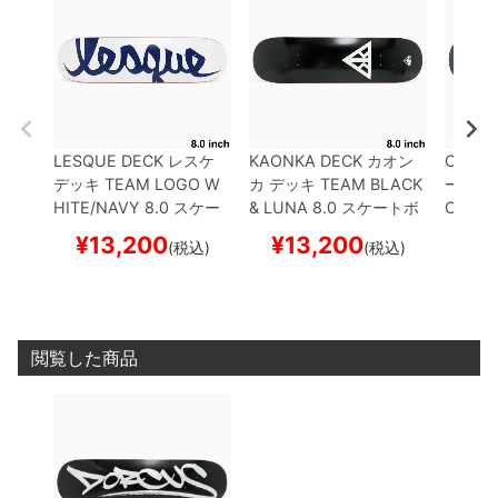
LESQUE DECK
レスケ
KAONKA DECK
カオン
CREAT
デッキ
TEAM
LOGO W
カ
デッキ
TEAM
BLACK
ーチャ
HITE/NAVY 8.0
スケー
& LUNA 8.0
スケートボ
OGO S
トボード スケボー
ード スケボー
STAIN 
¥
13,200
¥
13,200
¥
1
(税込)
(税込)
ド ス
閲覧した商品