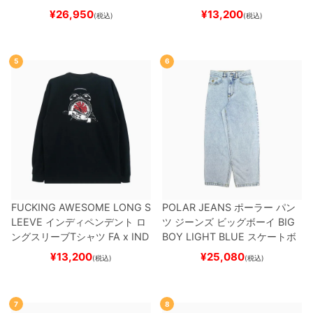
ケボー
¥
26,950
¥
13,200
(税込)
(税込)
5
6
FUCKING AWESOME LONG S
POLAR JEANS
ポーラー
パン
LEEVE
インディペンデント
ロ
ツ ジーンズ ビッグボーイ
BIG
ングスリーブTシャツ
FA x IND
BOY
LIGHT BLUE
スケートボ
EPENDENT
HOSTAGE
BLAC
ード スケボー
¥
13,200
¥
25,080
(税込)
(税込)
K
スケートボード スケボー
7
8