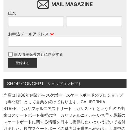
MAIL MAGAZINE
氏名
お申込メールアドレス
(
必
個人情報保護方針
に同意する
須
)
SHOP CONCEPT
ショップコンセプト
当店は1988年創業から
スケボー、スケートボード
のプロショップ
（専門店）として営業を続けております。CALIFORNIA
STREET（カリフォルニアストリート・カリスト）という店名の由
来はスケートボード発祥の地、カリフォルニアからいち早く最新の
スケートボードに関する情報を日本に提供したいという思いで名付
けました。現在スケートボードの魅力は全世界へ伝わり、世界中の