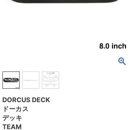
ボーンズ STF（エスティーエフ）
スケートパーク情報
特定商取引法に基づく表記
7.9inch
8.0inch
58mm
25cm
ボルト
ショーツ
パウエルペラルタ DF（ドラゴンフォーミュ
ラ）
8.0inch
8.1inch
59mm
25.5cm
パーツ・その他
長袖ボタンシャツ
ソフトウィール（クルーザー）
8.1inch
8.2inch
60mm
26cm
足回りセット（トラック・ウィールセット）
7分袖シャツ・ラグラン
8.2inch
8.3inch
62mm
26.5cm
ヘルメット・パッド
半袖シャツ
8.3inch
8.4inch
63mm
27cm
練習用アイテム（初心者におすすめ）
キャップ
8.4inch
8.5inch
64mm
27.5cm
スケートケース・バッグ
ソックス
DORCUS DECK
8.5inch
8.6inch
65mm
28cm
メディア（雑誌・DVD・CD）
アンダーウエア
ドーカス
8.6inch
8.7inch
70mm
28.5cm
デッキ
サイズの測り方
TEAM
8.7inch
8.8inch
72mm
29cm