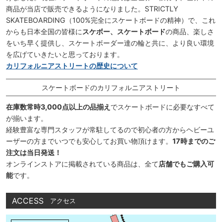
商品が当店で販売できるようになりました。STRICTLY
SKATEBOARDING（100%完全にスケートボードの精神）で、これ
からも日本全国の皆様に
スケボー、スケートボード
の商品、楽しさ
をいち早く提供し、スケートボーダー達の輪と共に、より良い環境
を広げていきたいと思っております。
カリフォルニアストリートの歴史について
スケートボードのカリフォルニアストリート
在庫数常時3,000点以上の品揃え
でスケートボードに必要なすべて
が揃います。
経験豊富な専門スタッフが常駐してるので初心者の方からヘビーユ
ーザーの方までいつでも安心してお買い物頂けます。
17時までのご
注文は当日発送！
オンラインストアに掲載されている商品は、全て
店舗でもご購入可
能
です。
ACCESS
アクセス