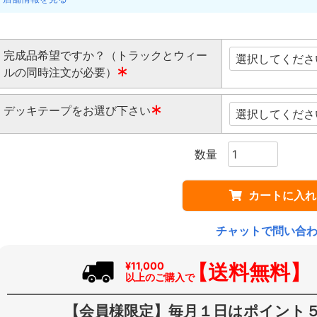
完成品希望ですか？（トラックとウィー
ルの同時注文が必要）
(
デッキテープをお選び下さい
必
須
(
)
必
須
)
カートに入れ
チャットで問い合
【送料無料】
¥11,000
以上のご購入で
【会員様限定】毎月１日はポイント５