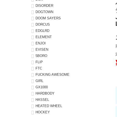
DISORDER
8.8inch
8.9inch
75mm
29.5cm
DOGTOWN
DOOM SAYERS
DORCUS
8.9inch
9.0inch以上
110mm
30cm
EDGLRD
ELEMENT
9.0inch以上
ENJOI
EVISEN
シェイプデッキ
5BORO
FLIP
高性能デッキ
FTC
FUCKING AWESOME
GIRL
GX1000
HARDBODY
HASSEL
HEATED WHEEL
HOCKEY