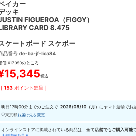
ベイカー
デッキ
JUSTIN FIGUEROA（FIGGY）
LIBRARY CARD 8.475
スケートボード スケボー
商品番号
de-ba-jf-lica84
定価
のところ
¥
17,050
¥
15,345
税込
[
153
ポイント進呈 ]
明日
17時00分
までのご注文で
2026/08/10（月）
に
ヤマト運輸
でお
東京都
お届け先を変更
オンラインストアに掲載されている商品は、全て
店舗でもご購入可能
店舗情報を見る