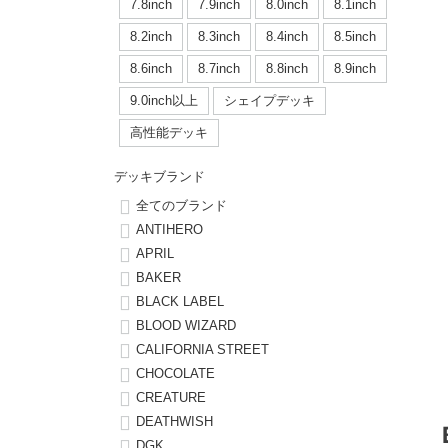
ボーンズ STF（エスティーエフ）
シューレース・その他
INFO
プライバシーポリシー
デッキテープ
パンツ
7.8inch
7.9inch
8.0inch
8.1inch
7.9inch
8.0inch
58mm
25cm
8.2inch
8.3inch
8.4inch
8.5inch
パウエルペラルタ DF（ドラゴンフォーミュラ）
スケートパーク情報
特定商取引法に基づく表記
ボルト
ショーツ
8.6inch
8.7inch
8.8inch
8.9inch
8.0inch
8.1inch
59mm
25.5cm
ソフトウィール（クルーザー）
9.0inch以上
シェイプデッキ
パーツ・その他
長袖ボタンシャツ
高性能デッキ
8.1inch
8.2inch
60mm
26cm
足回りセット（トラック・ウィールセット）
7分袖シャツ・ラグラン
デッキブランド
8.2inch
8.3inch
62mm
26.5cm
全てのブランド
ヘルメット・パッド
半袖シャツ
ANTIHERO
8.3inch
8.4inch
63mm
27cm
APRIL
練習用アイテム（初心者におすすめ）
キャップ
BAKER
8.4inch
8.5inch
64mm
27.5cm
BLACK LABEL
スケートケース・バッグ
ソックス
BLOOD WIZARD
8.5inch
8.6inch
65mm
28cm
CALIFORNIA STREET
メディア（雑誌・DVD・CD）
アンダーウエア
CHOCOLATE
8.6inch
8.7inch
70mm
28.5cm
CREATURE
サイズの測り方
DEATHWISH
8.7inch
8.8inch
72mm
29cm
DGK