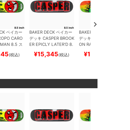
CK
ベイカー
BAKER DECK
ベイカー
BAKER DECK
ベイカー
COPO CARO
デッキ
CASPER BROOK
デッキ
TYSON PETERS
MAN 8.5
ス
ER
EPICLY LATER'D 8.
ON
RASTA SKULL B2
ド スケボー
5
スケートボード スケ
8.25
スケートボード ス
345
¥
15,345
¥
15,345
(税込)
(税込)
(税込)
ボー
ケボー