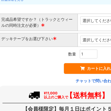
完成品希望ですか？（トラックとウィー
ルの同時注文が必要）
(
デッキテープをお選び下さい
必
須
(
)
必
須
)
カートに入れ
チャットで問い合
【送料無料】
¥11,000
以上のご購入で
【会員様限定】毎月１日はポイント５