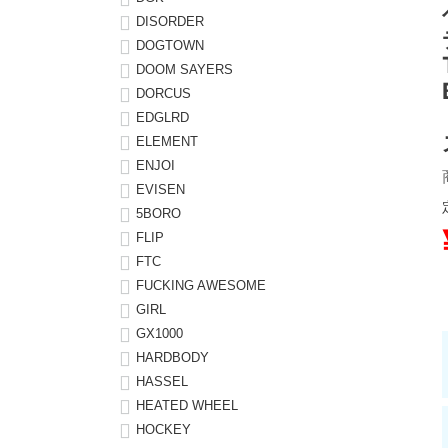
DISORDER
8.8inch
8.9inch
75mm
29.5cm
DOGTOWN
DOOM SAYERS
DORCUS
8.9inch
9.0inch以上
110mm
30cm
EDGLRD
ELEMENT
9.0inch以上
ENJOI
EVISEN
シェイプデッキ
5BORO
FLIP
高性能デッキ
FTC
FUCKING AWESOME
GIRL
GX1000
HARDBODY
HASSEL
HEATED WHEEL
HOCKEY