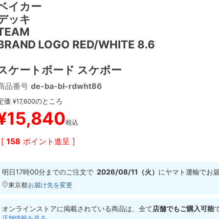
ベイカー
デッキ
TEAM
BRAND LOGO RED/WHITE 8.6
スケートボード スケボー
商品番号
de-ba-bl-rdwht86
定価
のところ
¥
17,600
¥
15,840
税込
[
158
ポイント進呈 ]
明日
17時00分
までのご注文で
2026/08/11（火）
に
ヤマト運輸
でお
東京都
お届け先を変更
オンラインストアに掲載されている商品は、全て
店舗でもご購入可能
店舗情報を見る