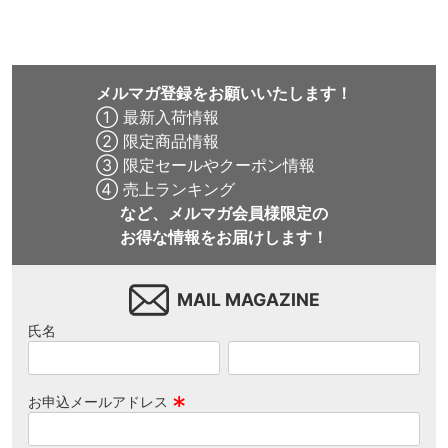
8.8inch
8.9inch
75mm
29.5cm
メルマガ登録をお願いいたします！
8.9inch
9.0inch以上
110mm
30cm
① 最新入荷情報
② 限定商品情報
9.0inch以上
③ 限定セールやクーポン情報
④ 売上ランキング
シェイプデッキ
など、メルマガ会員様限定の
お得な情報をお届けします！
高性能デッキ
MAIL MAGAZINE
氏名
お申込メールアドレス
(