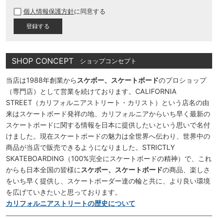
必
個人情報保護方針
に同意する
須
)
SHOP CONCEPT
ショップコンセプト
当店は1988年創業から
スケボー、スケートボード
のプロショップ
（専門店）として営業を続けております。CALIFORNIA
STREET（カリフォルニアストリート・カリスト）という店名の由
来はスケートボード発祥の地、カリフォルニアからいち早く最新の
スケートボードに関する情報を日本に提供したいという思いで名付
けました。現在スケートボードの魅力は全世界へ伝わり、世界中の
商品が当店で販売できるようになりました。STRICTLY
SKATEBOARDING（100%完全にスケートボードの精神）で、これ
からも日本全国の皆様に
スケボー、スケートボード
の商品、楽しさ
をいち早く提供し、スケートボーダー達の輪と共に、より良い環境
を広げていきたいと思っております。
カリフォルニアストリートの歴史について