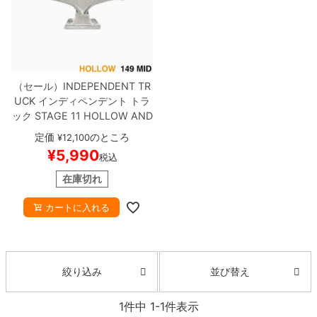
ボーンズ STF（エスティーエフ）
スケートパーク情報
特定商取引法に基づく表記
7.9inch
8.0inch
58mm
25cm
ボルト
ショーツ
パウエルペラルタ DF（ドラゴンフォーミュ
ラ）
8.0inch
8.1inch
59mm
25.5cm
パーツ・その他
長袖ボタンシャツ
（セール）
INDEPENDENT TR
ソフトウィール（クルーザー）
8.1inch
8.2inch
60mm
26cm
UCK
インディペンデント
トラ
足回りセット（トラック・ウィールセット）
7分袖シャツ・ラグラン
ック
STAGE 11 HOLLOW
AND
REW REYNOLDS BLOCK
149
8.2inch
8.3inch
62mm
26.5cm
定価
のところ
¥
12,100
ヘルメット・パッド
半袖シャツ
MID
シルバー
スケートボード
¥
5,990
税込
スケボー
8.3inch
8.4inch
63mm
27cm
練習用アイテム（初心者におすすめ）
キャップ
在庫切れ
8.4inch
8.5inch
64mm
27.5cm
カートに入れる
スケートケース・バッグ
ソックス
8.5inch
8.6inch
65mm
28cm
メディア（雑誌・DVD・CD）
アンダーウエア
並び替え
絞り込み
8.6inch
8.7inch
70mm
28.5cm
サイズの測り方
1
件中
1
-
1
件表示
8.7inch
8.8inch
72mm
29cm