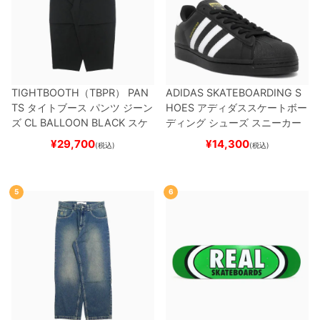
TIGHTBOOTH（TBPR） PAN
ADIDAS SKATEBOARDING S
TS
タイトブース
パンツ ジーン
HOES
アディダススケートボー
ズ
CL BALLOON
BLACK
スケ
ディング
シューズ スニーカー
ートボード スケボー
スーパースター
SUPERSTAR A
¥
29,700
¥
14,300
(税込)
(税込)
DV
BLACK/WHITE/WHITE
G
W6931
スケートボード スケボ
ー
5
6