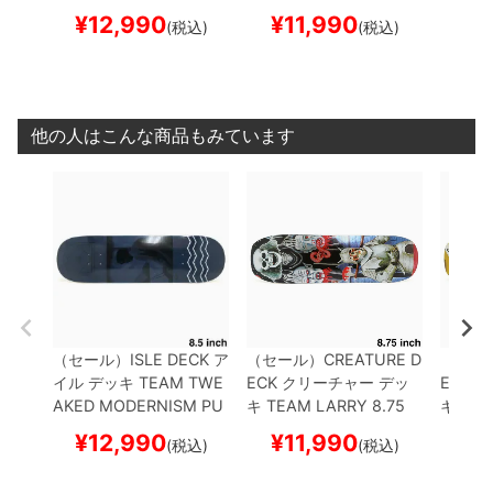
RGAS 8.5
スケートボー
スケートボード スケボー
スケー
¥
12,990
¥
11,990
¥
1
(税込)
(税込)
ド スケボー
他の人はこんな商品もみています
（セール）
ISLE DECK
ア
（セール）
CREATURE D
（セー
イル
デッキ
TEAM
TWE
ECK
クリーチャー
デッ
ECK
ク
AKED MODERNISM PU
キ
TEAM
LARRY 8.75
キ
TEA
RGAS 8.5
スケートボー
スケートボード スケボー
スケー
¥
12,990
¥
11,990
¥
1
(税込)
(税込)
ド スケボー