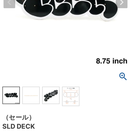
ボーンズ STF（エスティーエフ）
スケートパーク情報
特定商取引法に基づく表記
7.9inch
8.0inch
58mm
25cm
ボルト
ショーツ
パウエルペラルタ DF（ドラゴンフォーミュ
ラ）
8.0inch
8.1inch
59mm
25.5cm
パーツ・その他
長袖ボタンシャツ
ソフトウィール（クルーザー）
8.1inch
8.2inch
60mm
26cm
足回りセット（トラック・ウィールセット）
7分袖シャツ・ラグラン
8.2inch
8.3inch
62mm
26.5cm
ヘルメット・パッド
半袖シャツ
8.3inch
8.4inch
63mm
27cm
練習用アイテム（初心者におすすめ）
キャップ
8.4inch
8.5inch
64mm
27.5cm
スケートケース・バッグ
ソックス
8.5inch
8.6inch
65mm
28cm
メディア（雑誌・DVD・CD）
アンダーウエア
8.6inch
8.7inch
70mm
28.5cm
（セール）
サイズの測り方
SLD DECK
8.7inch
8.8inch
72mm
29cm