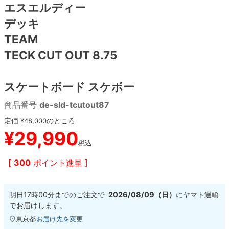
エスエルディー
デッキ
8.8inch
8.9inch
75mm
29.5cm
TEAM
8.9inch
9.0inch以上
110mm
30cm
TECK CUT OUT 8.75
9.0inch以上
スケートボード スケボー
シェイプデッキ
商品番号
de-sld-tcutout87
定価
のところ
¥
48,000
高性能デッキ
¥
29,990
税込
[
300
ポイント進呈 ]
明日
17時00分
までのご注文で
2026/08/09（日）
に
ヤマト運輸
でお届けします。
東京都
お届け先を変更