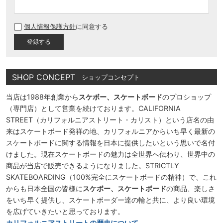
(
必
個人情報保護方針
に同意する
須
)
SHOP CONCEPT
ショップコンセプト
当店は1988年創業から
スケボー、スケートボード
のプロショップ
（専門店）として営業を続けております。CALIFORNIA
STREET（カリフォルニアストリート・カリスト）という店名の由
来はスケートボード発祥の地、カリフォルニアからいち早く最新の
スケートボードに関する情報を日本に提供したいという思いで名付
けました。現在スケートボードの魅力は全世界へ伝わり、世界中の
商品が当店で販売できるようになりました。STRICTLY
SKATEBOARDING（100%完全にスケートボードの精神）で、これ
からも日本全国の皆様に
スケボー、スケートボード
の商品、楽しさ
をいち早く提供し、スケートボーダー達の輪と共に、より良い環境
を広げていきたいと思っております。
カリフォルニアストリートの歴史について