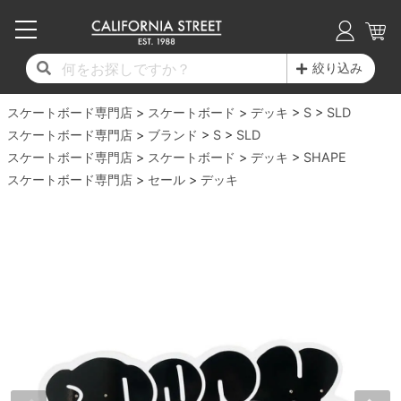
子供用デッキ
7.0inch以下
50mm
20cm
17時までのご注文は当日発送！
17時までのご注文は当日発送！
17時までのご注文は当日発送！
17時までのご注文は当日発送！
17時までのご注文は当日発送！
17時までのご注文は当日発送！
17時までのご注文は当日発送！
17時までのご注文は当日発送！
17時までのご注文は当日発送！
絞り込み
11,000円以上で送料無料！
11,000円以上で送料無料！
11,000円以上で送料無料！
11,000円以上で送料無料！
11,000円以上で送料無料！
11,000円以上で送料無料！
11,000円以上で送料無料！
11,000円以上で送料無料！
11,000円以上で送料無料！
スケートボード専門店
7.0inch以下
7.2inch
51mm
21cm
毎月1日はポイント5倍！10日と20日は3倍！
毎月1日はポイント5倍！10日と20日は3倍！
毎月1日はポイント5倍！10日と20日は3倍！
毎月1日はポイント5倍！10日と20日は3倍！
毎月1日はポイント5倍！10日と20日は3倍！
毎月1日はポイント5倍！10日と20日は3倍！
毎月1日はポイント5倍！10日と20日は3倍！
毎月1日はポイント5倍！10日と20日は3倍！
毎月1日はポイント5倍！10日と20日は3倍！
スケートボード
デッキ
S
SLD
スケートボード専門店
ブランド
S
SLD
デッキ新着一覧
トラック新着一覧
ウィール新着一覧
シューズ新着一覧
最新ブログ一覧
初心者の方へ
店舗情報
スケートボード専門店
コンプリートセット（完成品）
Tシャツ
スケートボード
デッキ
SHAPE
7.2inch
7.3inch
52mm
22cm
スケートボード専門店
セール
デッキ
デッキブランド一覧（全てのデッキ）
トラックブランド一覧（全てのトラック）
ウィールブランド一覧（全てのウィール）
シューズブランド一覧
カテゴリー
商品情報
ショップライダー紹介
7.3inch
7.5inch
53mm
22.5cm
デッキ
ロングスリーブTシャツ
サイズからデッキを選ぶ
適合デッキサイズから選ぶ
ウィールをサイズから選ぶ
シューズをサイズから選ぶ
徹底解析
スタッフ紹介
7.5inch
7.6inch
54mm
23cm
トラック
ジャケット
スピットファイヤー F4（フォーミュラフォ
サンダル
スタッフおすすめアイテム
カリフォルニアストリートの歴史
7.6inch
7.7inch
55mm
23.5cm
ウィール
パーカー
ー）
インソール
ブランド紹介
求人情報
7.7inch
7.8inch
56mm
24cm
ベアリング
トレーナー・セーター
ボーンズ XF（エックスフォーミュラ）
シューレース・その他
INFO
プライバシーポリシー
7.8inch
7.9inch
57mm
24.5cm
デッキテープ
パンツ