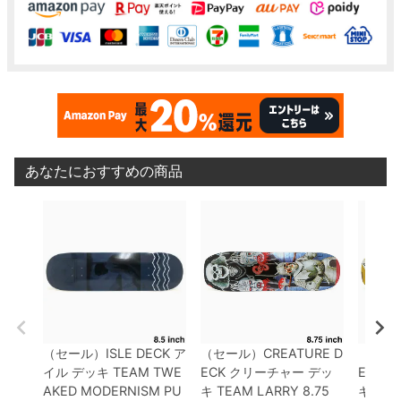
あなたにおすすめの商品
（セール）
ISLE DECK
ア
（セール）
CREATURE D
（セー
イル
デッキ
TEAM
TWE
ECK
クリーチャー
デッ
ECK
ク
AKED MODERNISM PU
キ
TEAM
LARRY 8.75
キ
TEA