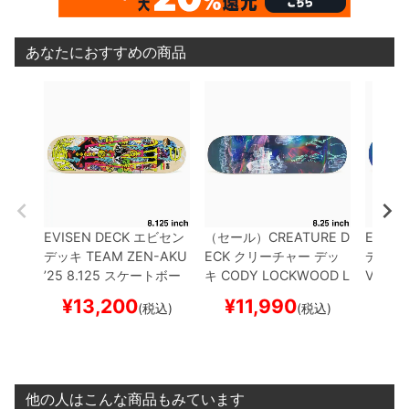
あなたにおすすめの商品
EVISEN DECK
エビセン
（セール）
CREATURE D
EVISE
デッキ
TEAM
ZEN-AKU
ECK
クリーチャー
デッ
デッキ
’25 8.125
スケートボー
キ
CODY LOCKWOOD
L
VASE 8
ド スケボー
OST TRAIL 8.25
スケー
ド ス
¥
13,200
¥
11,990
¥
1
(税込)
(税込)
トボード スケボー
他の人はこんな商品もみています