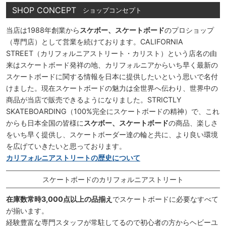
SHOP CONCEPT
ショップコンセプト
当店は1988年創業から
スケボー、スケートボード
のプロショップ
（専門店）として営業を続けております。CALIFORNIA
STREET（カリフォルニアストリート・カリスト）という店名の由
来はスケートボード発祥の地、カリフォルニアからいち早く最新の
スケートボードに関する情報を日本に提供したいという思いで名付
けました。現在スケートボードの魅力は全世界へ伝わり、世界中の
商品が当店で販売できるようになりました。STRICTLY
SKATEBOARDING（100%完全にスケートボードの精神）で、これ
からも日本全国の皆様に
スケボー、スケートボード
の商品、楽しさ
をいち早く提供し、スケートボーダー達の輪と共に、より良い環境
を広げていきたいと思っております。
カリフォルニアストリートの歴史について
スケートボードのカリフォルニアストリート
在庫数常時3,000点以上の品揃え
でスケートボードに必要なすべて
が揃います。
経験豊富な専門スタッフが常駐してるので初心者の方からヘビーユ