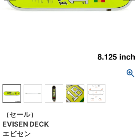
ボーンズ STF（エスティーエフ）
スケートパーク情報
特定商取引法に基づく表記
7.9inch
8.0inch
58mm
25cm
ボルト
ショーツ
パウエルペラルタ DF（ドラゴンフォーミュ
ラ）
8.0inch
8.1inch
59mm
25.5cm
パーツ・その他
長袖ボタンシャツ
ソフトウィール（クルーザー）
8.1inch
8.2inch
60mm
26cm
足回りセット（トラック・ウィールセット）
7分袖シャツ・ラグラン
8.2inch
8.3inch
62mm
26.5cm
ヘルメット・パッド
半袖シャツ
8.3inch
8.4inch
63mm
27cm
練習用アイテム（初心者におすすめ）
キャップ
8.4inch
8.5inch
64mm
27.5cm
スケートケース・バッグ
ソックス
8.5inch
8.6inch
65mm
28cm
メディア（雑誌・DVD・CD）
アンダーウエア
（セール）
8.6inch
8.7inch
70mm
28.5cm
EVISEN DECK
サイズの測り方
エビセン
8.7inch
8.8inch
72mm
29cm