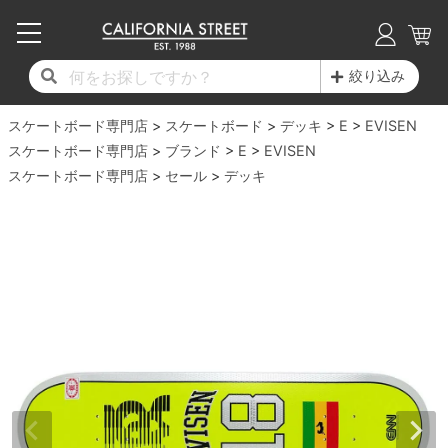
子供用デッキ
7.0inch以下
50mm
20cm
17時までのご注文は当日発送！
17時までのご注文は当日発送！
17時までのご注文は当日発送！
17時までのご注文は当日発送！
17時までのご注文は当日発送！
17時までのご注文は当日発送！
17時までのご注文は当日発送！
17時までのご注文は当日発送！
17時までのご注文は当日発送！
絞り込み
11,000円以上で送料無料！
11,000円以上で送料無料！
11,000円以上で送料無料！
11,000円以上で送料無料！
11,000円以上で送料無料！
11,000円以上で送料無料！
11,000円以上で送料無料！
11,000円以上で送料無料！
11,000円以上で送料無料！
スケートボード専門店
7.0inch以下
7.2inch
51mm
21cm
毎月1日はポイント5倍！10日と20日は3倍！
毎月1日はポイント5倍！10日と20日は3倍！
毎月1日はポイント5倍！10日と20日は3倍！
毎月1日はポイント5倍！10日と20日は3倍！
毎月1日はポイント5倍！10日と20日は3倍！
毎月1日はポイント5倍！10日と20日は3倍！
毎月1日はポイント5倍！10日と20日は3倍！
毎月1日はポイント5倍！10日と20日は3倍！
毎月1日はポイント5倍！10日と20日は3倍！
スケートボード
デッキ
E
EVISEN
スケートボード専門店
ブランド
E
EVISEN
デッキ新着一覧
トラック新着一覧
ウィール新着一覧
シューズ新着一覧
最新ブログ一覧
初心者の方へ
店舗情報
スケートボード専門店
コンプリートセット（完成品）
Tシャツ
セール
デッキ
7.2inch
7.3inch
52mm
22cm
デッキブランド一覧（全てのデッキ）
トラックブランド一覧（全てのトラック）
ウィールブランド一覧（全てのウィール）
シューズブランド一覧
カテゴリー
商品情報
ショップライダー紹介
7.3inch
7.5inch
53mm
22.5cm
デッキ
ロングスリーブTシャツ
サイズからデッキを選ぶ
適合デッキサイズから選ぶ
ウィールをサイズから選ぶ
シューズをサイズから選ぶ
徹底解析
スタッフ紹介
7.5inch
7.6inch
54mm
23cm
トラック
ジャケット
スピットファイヤー F4（フォーミュラフォ
サンダル
スタッフおすすめアイテム
カリフォルニアストリートの歴史
7.6inch
7.7inch
55mm
23.5cm
ウィール
パーカー
ー）
インソール
ブランド紹介
求人情報
7.7inch
7.8inch
56mm
24cm
ベアリング
トレーナー・セーター
ボーンズ XF（エックスフォーミュラ）
シューレース・その他
INFO
プライバシーポリシー
7.8inch
7.9inch
57mm
24.5cm
デッキテープ
パンツ