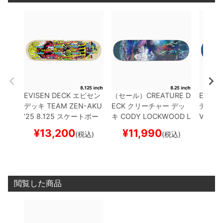
EVISEN DECK
エビセン
（セール）
CREATURE D
EVISE
デッキ
TEAM
ZEN-AKU
ECK
クリーチャー
デッ
デッキ
’25 8.125
スケートボー
キ
CODY LOCKWOOD
L
VASE 8
ド スケボー
OST TRAIL 8.25
スケー
ド ス
¥
13,200
¥
11,990
¥
1
(税込)
(税込)
トボード スケボー
閲覧した商品