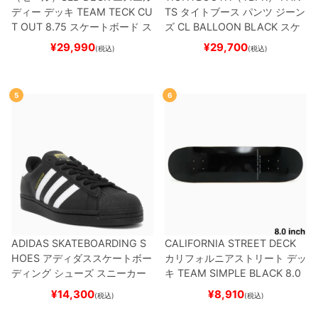
ディー
デッキ
TEAM
TECK CU
TS
タイトブース
パンツ ジーン
T OUT 8.75
スケートボード ス
ズ
CL BALLOON
BLACK
スケ
ケボー
ートボード スケボー
¥
29,990
¥
29,700
(税込)
(税込)
5
6
ADIDAS SKATEBOARDING S
CALIFORNIA STREET DECK
HOES
アディダススケートボー
カリフォルニアストリート
デッ
ディング
シューズ スニーカー
キ
TEAM
SIMPLE BLACK 8.0
スーパースター
SUPERSTAR A
ブランク（BBS / GENERATO
¥
14,300
¥
8,910
(税込)
(税込)
DV
BLACK/WHITE/WHITE
G
R）
スケートボード スケボー
W6931
スケートボード スケボ