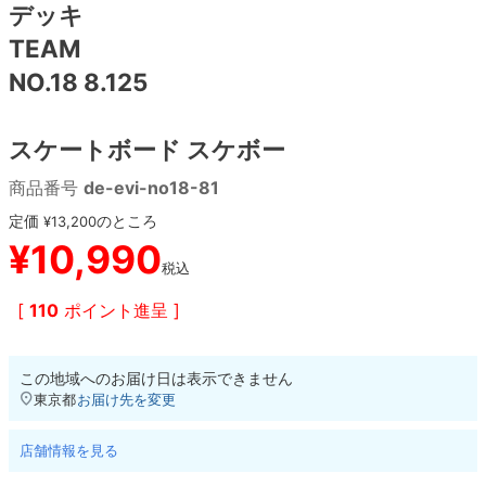
デッキ
TEAM
8.8inch
8.9inch
75mm
29.5cm
NO.18 8.125
8.9inch
9.0inch以上
110mm
30cm
スケートボード スケボー
9.0inch以上
商品番号
de-evi-no18-81
シェイプデッキ
定価
のところ
¥
13,200
¥
10,990
税込
高性能デッキ
[
110
ポイント進呈 ]
この地域へのお届け日は表示できません
東京都
お届け先を変更
店舗情報を見る