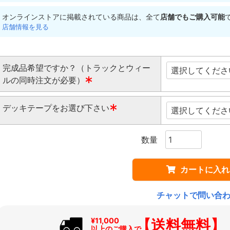
オンラインストアに掲載されている商品は、全て
店舗でもご購入可能
店舗情報を見る
完成品希望ですか？（トラックとウィー
ルの同時注文が必要）
(
デッキテープをお選び下さい
必
須
(
)
必
須
)
カートに入れ
チャットで問い合
【送料無料】
¥11,000
以上のご購入で