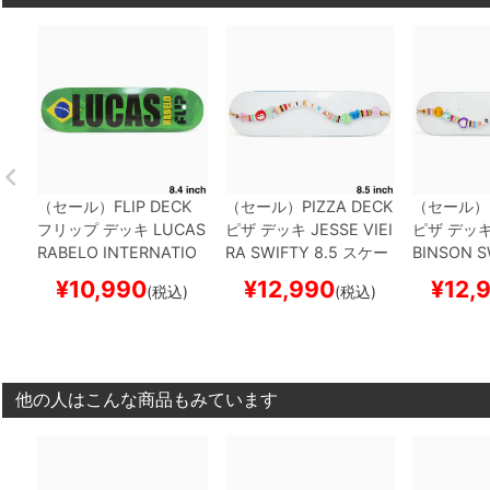
（セール）
FLIP DECK
（セール）
PIZZA DECK
（セール）
フリップ
デッキ
LUCAS
ピザ
デッキ
JESSE VIEI
ピザ
デッ
RABELO
INTERNATIO
RA
SWIFTY 8.5
スケー
BINSON
S
NAL 8.4
スケートボー
トボード スケボー
スケートボ
¥
10,990
¥
12,990
¥
12,
(税込)
(税込)
ド スケボー
ー
他の人はこんな商品もみています