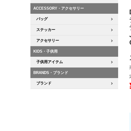
ACCESSORY・アクセサリー
8.8inch
8.9inch
75mm
29.5cm
バッグ
8.9inch
9.0inch以上
110mm
30cm
ステッカー
アクセサリー
9.0inch以上
KIDS・子供用
シェイプデッキ
子供用アイテム
高性能デッキ
BRANDS・ブランド
ブランド