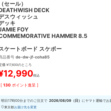
（セール）
DEATHWISH DECK
デスウィッシュ
デッキ
JAMIE FOY
COMMEMORATIVE HAMMER 8.5
スケートボード スケボー
商品番号
de-dw-jf-coha85
定価
のところ
¥
17,600
¥
12,990
税込
[
130
ポイント進呈 ]
明日
17時00分
までのご注文で
2026/08/09（日）
に
ヤマト運輸
でお
東京都
お届け先を変更