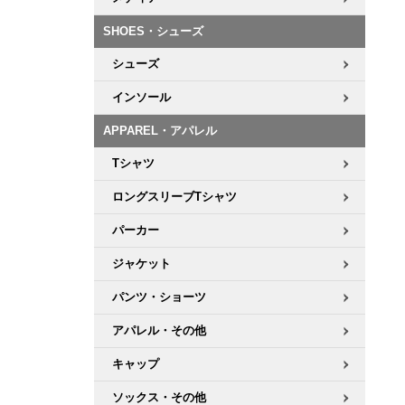
ボーンズ STF（エスティーエフ）
シューレース・その他
INFO
プライバシーポリシー
デッキテープ
パンツ
7.9inch
8.0inch
58mm
25cm
SHOES・シューズ
パウエルペラルタ DF（ドラゴンフォーミュラ）
スケートパーク情報
特定商取引法に基づく表記
ボルト
ショーツ
シューズ
8.0inch
8.1inch
59mm
25.5cm
ソフトウィール（クルーザー）
パーツ・その他
長袖ボタンシャツ
インソール
8.1inch
8.2inch
60mm
26cm
APPAREL・アパレル
足回りセット（トラック・ウィールセット）
7分袖シャツ・ラグラン
Tシャツ
8.2inch
8.3inch
62mm
26.5cm
ヘルメット・パッド
半袖シャツ
ロングスリーブTシャツ
8.3inch
8.4inch
63mm
27cm
パーカー
練習用アイテム（初心者におすすめ）
キャップ
8.4inch
8.5inch
64mm
27.5cm
ジャケット
スケートケース・バッグ
ソックス
パンツ・ショーツ
8.5inch
8.6inch
65mm
28cm
アパレル・その他
メディア（雑誌・DVD・CD）
アンダーウエア
8.6inch
8.7inch
70mm
28.5cm
キャップ
サイズの測り方
ソックス・その他
8.7inch
8.8inch
72mm
29cm