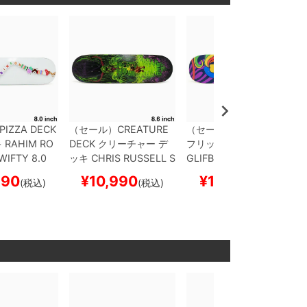
PIZZA DECK
（セール）
CREATURE
（セール）
FLIP DECK
キ
RAHIM RO
DECK
クリーチャー
デ
フリップ
デッキ
RUNE
WIFTY 8.0
ッキ
CHRIS RUSSELL
S
GLIFBERG
MOTHER E
ード スケボ
WAMP 8.6
スケートボ
ARTH 8.6
スケートボー
990
¥
10,990
¥
11,990
(税込)
(税込)
(税込)
ード スケボー
ド スケボー