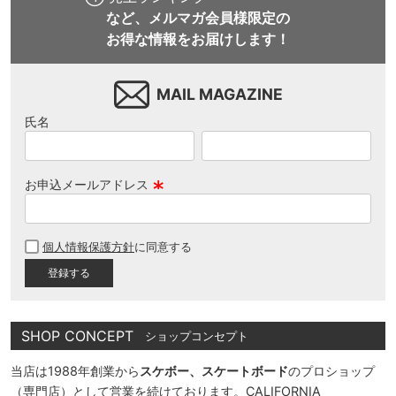
など、メルマガ会員様限定の
お得な情報をお届けします！
MAIL MAGAZINE
氏名
お申込メールアドレス
(
必
個人情報保護方針
に同意する
須
)
SHOP CONCEPT
ショップコンセプト
当店は1988年創業から
スケボー、スケートボード
のプロショップ
（専門店）として営業を続けております。CALIFORNIA