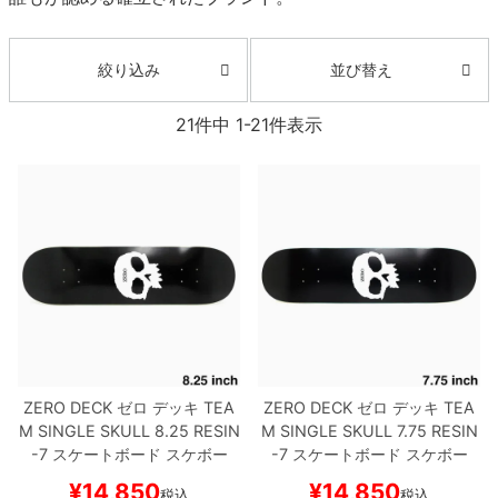
ボーンズ STF（エスティーエフ）
スケートパーク情報
特定商取引法に基づく表記
7.9inch
8.0inch
58mm
25cm
ボルト
ショーツ
パウエルペラルタ DF（ドラゴンフォーミュ
並び替え
絞り込み
ラ）
8.0inch
8.1inch
59mm
25.5cm
パーツ・その他
長袖ボタンシャツ
21
件中
1
-
21
件表示
ソフトウィール（クルーザー）
8.1inch
8.2inch
60mm
26cm
足回りセット（トラック・ウィールセット）
7分袖シャツ・ラグラン
8.2inch
8.3inch
62mm
26.5cm
ヘルメット・パッド
半袖シャツ
8.3inch
8.4inch
63mm
27cm
練習用アイテム（初心者におすすめ）
キャップ
8.4inch
8.5inch
64mm
27.5cm
スケートケース・バッグ
ソックス
8.5inch
8.6inch
65mm
28cm
メディア（雑誌・DVD・CD）
アンダーウエア
ZERO DECK
ゼロ
デッキ
TEA
ZERO DECK
ゼロ
デッキ
TEA
M
SINGLE SKULL 8.25
RESIN
M
SINGLE SKULL 7.75
RESIN
8.6inch
8.7inch
70mm
28.5cm
サイズの測り方
-7
スケートボード スケボー
-7
スケートボード スケボー
¥
14,850
¥
14,850
8.7inch
8.8inch
72mm
29cm
税込
税込