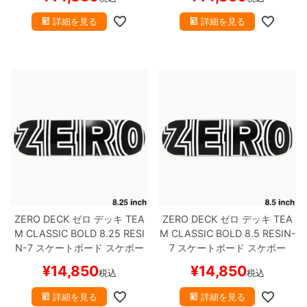
詳細を見る
詳細を見る
8.8inch
8.9inch
75mm
29.5cm
8.9inch
9.0inch以上
110mm
30cm
9.0inch以上
シェイプデッキ
高性能デッキ
ZERO DECK
ゼロ
デッキ
TEA
ZERO DECK
ゼロ
デッキ
TEA
M
CLASSIC BOLD 8.25
RESI
M
CLASSIC BOLD 8.5
RESIN-
N-7
スケートボード スケボー
7
スケートボード スケボー
¥
14,850
¥
14,850
税込
税込
詳細を見る
詳細を見る