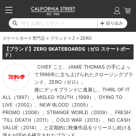
子供用デッキ
7.0inch以下
50mm
20cm
17時までのご注文は当日発送！
17時までのご注文は当日発送！
17時までのご注文は当日発送！
17時までのご注文は当日発送！
17時までのご注文は当日発送！
17時までのご注文は当日発送！
17時までのご注文は当日発送！
17時までのご注文は当日発送！
17時までのご注文は当日発送！
絞り込み
11,000円以上で送料無料！
11,000円以上で送料無料！
11,000円以上で送料無料！
11,000円以上で送料無料！
11,000円以上で送料無料！
11,000円以上で送料無料！
11,000円以上で送料無料！
11,000円以上で送料無料！
11,000円以上で送料無料！
スケートボード専門店
7.0inch以下
7.2inch
51mm
21cm
毎月1日はポイント5倍！10日と20日は3倍！
毎月1日はポイント5倍！10日と20日は3倍！
毎月1日はポイント5倍！10日と20日は3倍！
毎月1日はポイント5倍！10日と20日は3倍！
毎月1日はポイント5倍！10日と20日は3倍！
毎月1日はポイント5倍！10日と20日は3倍！
毎月1日はポイント5倍！10日と20日は3倍！
毎月1日はポイント5倍！10日と20日は3倍！
毎月1日はポイント5倍！10日と20日は3倍！
ブランド
Z
ZERO
【ブランド】ZERO SKATEBOARDS（ゼロ スケートボー
デッキ新着一覧
トラック新着一覧
ウィール新着一覧
シューズ新着一覧
最新ブログ一覧
初心者の方へ
店舗情報
コンプリートセット（完成品）
Tシャツ
7.2inch
7.3inch
52mm
22cm
ド）
CHIEF こと、JAMIE THOMAS の手によっ
デッキブランド一覧（全てのデッキ）
トラックブランド一覧（全てのトラック）
ウィールブランド一覧（全てのウィール）
シューズブランド一覧
カテゴリー
商品情報
ショップライダー紹介
7.3inch
7.5inch
53mm
22.5cm
デッキ
ロングスリーブTシャツ
て1996年に立ち上げられたクロージングブラ
ンド、ZERO（ゼロ）。
サイズからデッキを選ぶ
適合デッキサイズから選ぶ
ウィールをサイズから選ぶ
シューズをサイズから選ぶ
徹底解析
スタッフ紹介
7.5inch
7.6inch
54mm
23cm
トラック
ジャケット
後にデッキブランドに進展し、THRIL OF IT
ALL（1997）、MISLED YOUTH（1999）、DYING TO
スピットファイヤー F4（フォーミュラフォ
サンダル
スタッフおすすめアイテム
カリフォルニアストリートの歴史
7.6inch
7.7inch
55mm
23.5cm
ウィール
パーカー
LIVE（2002）、NEW BLOOD（2005）、
ー）
PROMO（2006）、STRANGE WORLD（2009）、FRESH
インソール
ブランド紹介
求人情報
7.7inch
7.8inch
56mm
24cm
ベアリング
トレーナー・セーター
'TILL DEATH（2011）、COLD WAR（2013）、NO CASH
ボーンズ XF（エックスフォーミュラ）
VALUE（2014）、と定期的に映像作品をリリースし続ける
シューレース・その他
INFO
プライバシーポリシー
7.8inch
7.9inch
57mm
24.5cm
デッキテープ
パンツ
誰もが認める確立されたブランド。