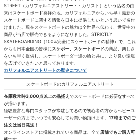
STREET（カリフォルニアストリート・カリスト）という店名の由
来はスケートボード発祥の地、カリフォルニアからいち早く最新の
スケートボードに関する情報を日本に提供したいという思いで名付
けました。現在スケートボードの魅力は全世界へ伝わり、世界中の
商品が当店で販売できるようになりました。STRICTLY
SKATEBOARDING（100%完全にスケートボードの精神）で、これ
からも日本全国の皆様に
スケボー、スケートボード
の商品、楽しさ
をいち早く提供し、スケートボーダー達の輪と共に、より良い環境
を広げていきたいと思っております。
カリフォルニアストリートの歴史について
スケートボードのカリフォルニアストリート
在庫数常時3,000点以上の品揃え
でスケートボードに必要なすべて
が揃います。
経験豊富な専門スタッフが常駐してるので初心者の方からヘビーユ
ーザーの方までいつでも安心してお買い物頂けます。
17時までのご
注文は当日発送！
オンラインストアに掲載されている商品は、全て
店舗でもご購入可
能
です。