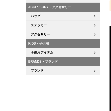
ACCESSORY・アクセサリー
8.8inch
8.9inch
75mm
29.5cm
バッグ
8.9inch
9.0inch以上
110mm
30cm
ステッカー
アクセサリー
9.0inch以上
KIDS・子供用
シェイプデッキ
子供用アイテム
高性能デッキ
BRANDS・ブランド
ブランド