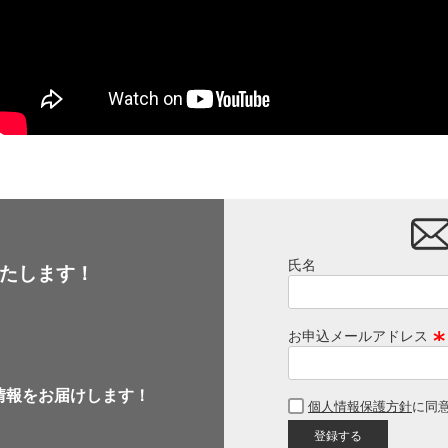
氏名
たします！
お申込メールアドレス
(
必
情報をお届けします！
個人情報保護方針
に同
須
)