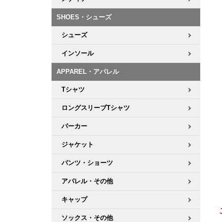
ボーンズ STF（エスティーエフ）
シューレース・その他
INFO
プライバシーポリシー
デッキテープ
パンツ
7.9inch
8.0inch
58mm
25cm
SHOES・シューズ
パウエルペラルタ DF（ドラゴンフォーミュラ）
スケートパーク情報
特定商取引法に基づく表記
ボルト
ショーツ
シューズ
8.0inch
8.1inch
59mm
25.5cm
ソフトウィール（クルーザー）
パーツ・その他
長袖ボタンシャツ
インソール
8.1inch
8.2inch
60mm
26cm
APPAREL・アパレル
足回りセット（トラック・ウィールセット）
7分袖シャツ・ラグラン
Tシャツ
8.2inch
8.3inch
62mm
26.5cm
ヘルメット・パッド
半袖シャツ
ロングスリーブTシャツ
8.3inch
8.4inch
63mm
27cm
パーカー
練習用アイテム（初心者におすすめ）
キャップ
8.4inch
8.5inch
64mm
27.5cm
ジャケット
スケートケース・バッグ
ソックス
パンツ・ショーツ
8.5inch
8.6inch
65mm
28cm
アパレル・その他
メディア（雑誌・DVD・CD）
アンダーウエア
8.6inch
8.7inch
70mm
28.5cm
キャップ
サイズの測り方
ソックス・その他
8.7inch
8.8inch
72mm
29cm