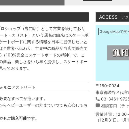
ACCESS
アク
プロショップ（専門店）として営業を続けており
GoogleMapで開
アストリート・カリスト）という店名の由来はスケートボ
ケートボードに関する情報を日本に提供したいと
は全世界へ伝わり、世界中の商品が当店で販売で
DING（100%完全にスケートボードの精神）で、こ
の商品、楽しさをいち早く提供し、スケートボー
思っております。
〒150-0034
ォルニアストリート
東京都渋谷区代官山
必要なすべてが揃います。
03-3461-972
からヘビーユーザーの方までいつでも安心してお
相談窓口（チ
営業時間：12:00～
でもご購入可能
です。
（12月31日、1