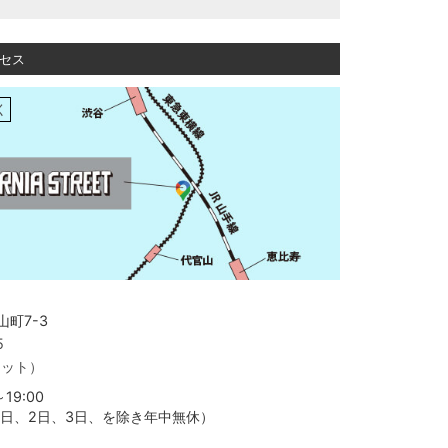
セス
く
町7-3
5
ャット）
19:00
月1日、2日、3日、を除き年中無休）