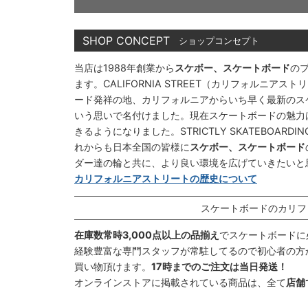
SHOP CONCEPT
ショップコンセプト
当店は1988年創業から
スケボー、スケートボード
の
ます。CALIFORNIA STREET（カリフォルニ
ード発祥の地、カリフォルニアからいち早く最新のス
いう思いで名付けました。現在スケートボードの魅力
きるようになりました。STRICTLY SKATEBOAR
れからも日本全国の皆様に
スケボー、スケートボード
ダー達の輪と共に、より良い環境を広げていきたいと
カリフォルニアストリートの歴史について
スケートボードのカリフ
在庫数常時3,000点以上の品揃え
でスケートボードに
経験豊富な専門スタッフが常駐してるので初心者の方
買い物頂けます。
17時までのご注文は当日発送！
オンラインストアに掲載されている商品は、全て
店舗