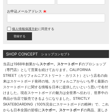
お申込メールアドレス
(
必
個人情報保護方針
に同意する
須
)
SHOP CONCEPT
ショップコンセプト
当店は1988年創業から
スケボー、スケートボード
のプロショップ
（専門店）として営業を続けております。CALIFORNIA
STREET（カリフォルニアストリート・カリスト）という店名の由
来はスケートボード発祥の地、カリフォルニアからいち早く最新の
スケートボードに関する情報を日本に提供したいという思いで名付
けました。現在スケートボードの魅力は全世界へ伝わり、世界中の
商品が当店で販売できるようになりました。STRICTLY
SKATEBOARDING（100%完全にスケートボードの精神）で、これ
からも日本全国の皆様に
スケボー、スケートボード
の商品、楽しさ