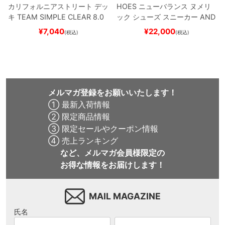
カリフォルニアストリート
デッ
HOES
ニューバランス ヌメリ
キ
TEAM
SIMPLE CLEAR 8.0
ック
シューズ スニーカー
AND
ブランク（DSM）
スケートボ
REW REYNOLDS 933
NM933
¥
7,040
¥
22,000
(税込)
(税込)
ード スケボー
BAR
BROWN/BLACK
スケート
ボード スケボー
メルマガ登録をお願いいたします！
① 最新入荷情報
② 限定商品情報
③ 限定セールやクーポン情報
④ 売上ランキング
など、メルマガ会員様限定の
お得な情報をお届けします！
MAIL MAGAZINE
氏名