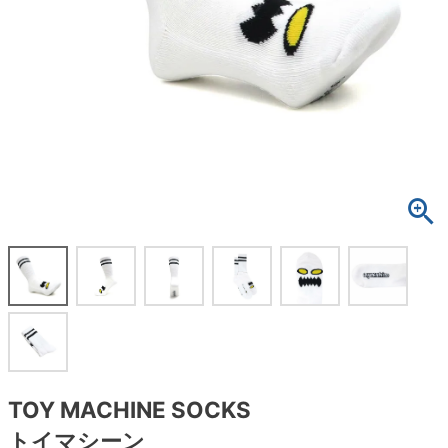
ボーンズ STF（エスティーエフ）
スケートパーク情報
特定商取引法に基づく表記
7.9inch
8.0inch
58mm
25cm
ボルト
ショーツ
パウエルペラルタ DF（ドラゴンフォーミュ
ラ）
8.0inch
8.1inch
59mm
25.5cm
パーツ・その他
長袖ボタンシャツ
ソフトウィール（クルーザー）
8.1inch
8.2inch
60mm
26cm
足回りセット（トラック・ウィールセット）
7分袖シャツ・ラグラン
8.2inch
8.3inch
62mm
26.5cm
ヘルメット・パッド
半袖シャツ
8.3inch
8.4inch
63mm
27cm
練習用アイテム（初心者におすすめ）
キャップ
8.4inch
8.5inch
64mm
27.5cm
スケートケース・バッグ
ソックス
8.5inch
8.6inch
65mm
28cm
メディア（雑誌・DVD・CD）
アンダーウエア
8.6inch
8.7inch
70mm
28.5cm
サイズの測り方
TOY MACHINE SOCKS
トイマシーン
8.7inch
8.8inch
72mm
29cm