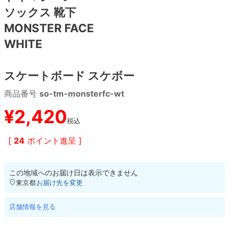
ソックス 靴下
8.8inch
8.9inch
75mm
29.5cm
MONSTER FACE
WHITE
8.9inch
9.0inch以上
110mm
30cm
スケートボード スケボー
9.0inch以上
商品番号
so-tm-monsterfc-wt
シェイプデッキ
¥
2,420
税込
高性能デッキ
[
24
ポイント進呈 ]
この地域へのお届け日は表示できません
東京都
お届け先を変更
店舗情報を見る