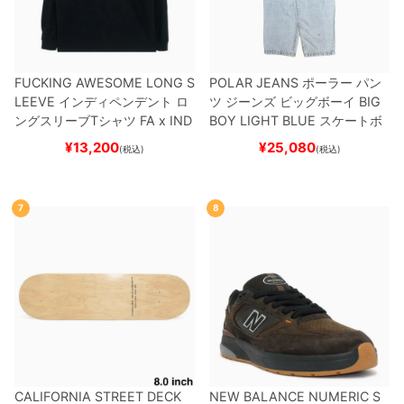
FUCKING AWESOME LONG S
POLAR JEANS
ポーラー
パン
LEEVE
インディペンデント
ロ
ツ ジーンズ ビッグボーイ
BIG
ングスリーブTシャツ
FA x IND
BOY
LIGHT BLUE
スケートボ
EPENDENT
HOSTAGE
BLAC
ード スケボー
¥
13,200
¥
25,080
(税込)
(税込)
K
スケートボード スケボー
7
8
CALIFORNIA STREET DECK
NEW BALANCE NUMERIC S