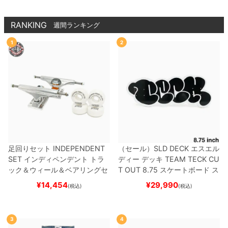
RANKING
週間ランキング
1
2
足回りセット
INDEPENDENT
（セール）
SLD DECK
エスエル
SET
インディペンデント
トラ
ディー
デッキ
TEAM
TECK CU
ック＆ウィール＆ベアリングセ
T OUT 8.75
スケートボード ス
ット
（トリック用）
スケートボ
ケボー
¥
14,454
¥
29,990
(税込)
(税込)
ード スケボー
3
4