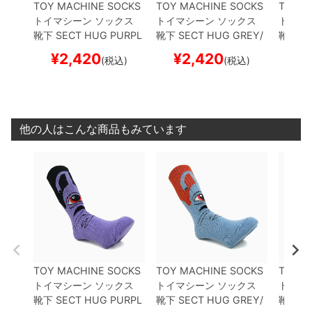
TOY MACHINE SOCKS
TOY MACHINE SOCKS
TOY M
トイマシーン
ソックス
トイマシーン
ソックス
トイマ
靴下
SECT HUG
PURPL
靴下
SECT HUG
GREY/
靴下
BL
E/BLACK
スケートボー
ORANGE
スケートボー
FORES
¥
2,420
¥
2,420
¥
(税込)
(税込)
ド スケボー
ド スケボー
スケボ
他の人はこんな商品もみています
TOY MACHINE SOCKS
TOY MACHINE SOCKS
TOY M
トイマシーン
ソックス
トイマシーン
ソックス
トイマ
靴下
SECT HUG
PURPL
靴下
SECT HUG
GREY/
靴下
BL