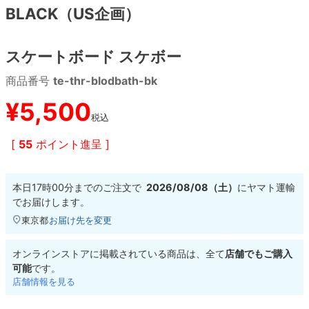
BLACK（US企画）
8.8inch
8.9inch
75mm
29.5cm
スケートボード スケボー
8.9inch
9.0inch以上
110mm
30cm
商品番号
te-thr-blodbath-bk
9.0inch以上
¥
5,500
税込
シェイプデッキ
[
55
ポイント進呈 ]
高性能デッキ
本日
17時00分
までのご注文で
2026/08/08（土）
に
ヤマト運輸
でお届けします。
東京都
お届け先を変更
オンラインストアに掲載されている商品は、全て
店舗でもご購入
可能
です。
店舗情報を見る