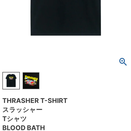
ボーンズ STF（エスティーエフ）
スケートパーク情報
特定商取引法に基づく表記
7.9inch
8.0inch
58mm
25cm
ボルト
ショーツ
パウエルペラルタ DF（ドラゴンフォーミュ
ラ）
8.0inch
8.1inch
59mm
25.5cm
パーツ・その他
長袖ボタンシャツ
ソフトウィール（クルーザー）
8.1inch
8.2inch
60mm
26cm
足回りセット（トラック・ウィールセット）
7分袖シャツ・ラグラン
8.2inch
8.3inch
62mm
26.5cm
ヘルメット・パッド
半袖シャツ
8.3inch
8.4inch
63mm
27cm
練習用アイテム（初心者におすすめ）
キャップ
8.4inch
8.5inch
64mm
27.5cm
スケートケース・バッグ
ソックス
THRASHER T-SHIRT
8.5inch
8.6inch
65mm
28cm
メディア（雑誌・DVD・CD）
アンダーウエア
スラッシャー
8.6inch
8.7inch
70mm
28.5cm
Tシャツ
サイズの測り方
BLOOD BATH
8.7inch
8.8inch
72mm
29cm