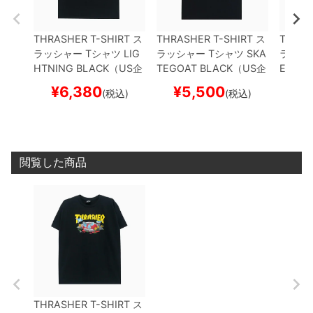
THRASHER T-SHIRT
ス
THRASHER T-SHIRT
ス
THRAS
ラッシャー
Tシャツ
LIG
ラッシャー
Tシャツ
SKA
ラッシ
HTNING
BLACK（US企
TEGOAT
BLACK（US企
EY
BL
画）
スケートボード ス
画）
スケートボード ス
スケー
¥
6,380
¥
5,500
¥
(税込)
(税込)
ケボー
ケボー
閲覧した商品
THRASHER T-SHIRT
ス