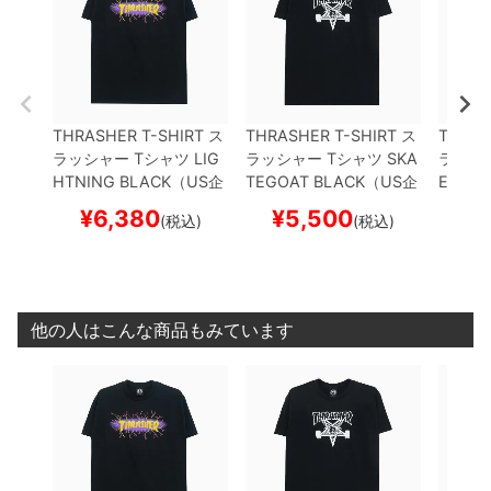
THRASHER T-SHIRT
ス
THRASHER T-SHIRT
ス
THRAS
ラッシャー
Tシャツ
LIG
ラッシャー
Tシャツ
SKA
ラッシ
HTNING
BLACK（US企
TEGOAT
BLACK（US企
EY
BL
画）
スケートボード ス
画）
スケートボード ス
スケー
¥
6,380
¥
5,500
¥
(税込)
(税込)
ケボー
ケボー
他の人はこんな商品もみています