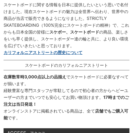
スケートボードに関する情報を日本に提供したいという思いで名付
けました。現在スケートボードの魅力は全世界へ伝わり、世界中の
商品が当店で販売できるようになりました。STRICTLY
SKATEBOARDING（100%完全にスケートボードの精神）で、これ
からも日本全国の皆様に
スケボー、スケートボード
の商品、楽しさ
をいち早く提供し、スケートボーダー達の輪と共に、より良い環境
を広げていきたいと思っております。
カリフォルニアストリートの歴史について
スケートボードのカリフォルニアストリート
在庫数常時3,000点以上の品揃え
でスケートボードに必要なすべて
が揃います。
経験豊富な専門スタッフが常駐してるので初心者の方からヘビーユ
ーザーの方までいつでも安心してお買い物頂けます。
17時までのご
注文は当日発送！
オンラインストアに掲載されている商品は、全て
店舗でもご購入可
能
です。