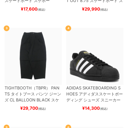
スケートボード スケボー
T OUT 8.75
スケートボード ス
ケボー
¥
17,600
¥
29,990
(税込)
(税込)
3
4
TIGHTBOOTH（TBPR） PAN
ADIDAS SKATEBOARDING S
TS
タイトブース
パンツ ジーン
HOES
アディダススケートボー
ズ
CL BALLOON
BLACK
スケ
ディング
シューズ スニーカー
ートボード スケボー
スーパースター
SUPERSTAR A
¥
29,700
¥
14,300
(税込)
(税込)
DV
BLACK/WHITE/WHITE
G
W6931
スケートボード スケボ
ー
5
6