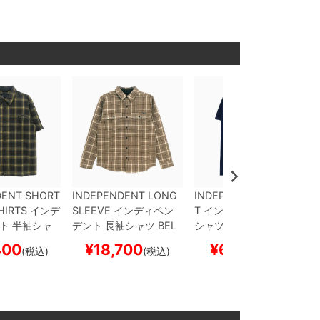
ケボー
ートボード スケボー
DENT SHORT
INDEPENDENT LONG
INDEPENDENT T-SHIR
HIRTS
インデ
SLEEVE
インディペン
T
インディペンデント
T
ト
半袖シャ
デント
長袖シャツ
BEL
シャツ
STICKER PILE
N
NT FLANNE
MONT FLANNEL SHIR
AVY
スケートボード ス
400
¥
18,700
¥
6,930
(税込)
(税込)
(税込)
TAN
スケート
TS
BROWN/TAN
スケ
ケボー
ケボー
ートボード スケボー