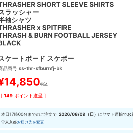
THRASHER SHORT SLEEVE SHIRTS
スラッシャー
半袖シャツ
THRASHER x SPITFIRE
THRASH & BURN FOOTBALL JERSEY
BLACK
スケートボード スケボー
商品番号
ss-thr-sfburnfj-bk
¥
14,850
税込
[
149
ポイント進呈 ]
本日
17時00分
までのご注文で
2026/08/09（日）
に
ヤマト運輸
でお
東京都
お届け先を変更