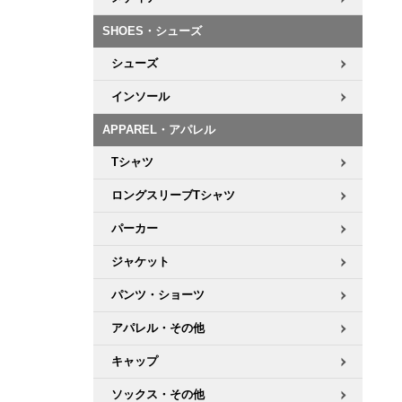
ボーンズ STF（エスティーエフ）
シューレース・その他
INFO
プライバシーポリシー
デッキテープ
パンツ
7.9inch
8.0inch
58mm
25cm
SHOES・シューズ
パウエルペラルタ DF（ドラゴンフォーミュラ）
スケートパーク情報
特定商取引法に基づく表記
ボルト
ショーツ
シューズ
8.0inch
8.1inch
59mm
25.5cm
ソフトウィール（クルーザー）
パーツ・その他
長袖ボタンシャツ
インソール
8.1inch
8.2inch
60mm
26cm
APPAREL・アパレル
足回りセット（トラック・ウィールセット）
7分袖シャツ・ラグラン
Tシャツ
8.2inch
8.3inch
62mm
26.5cm
ヘルメット・パッド
半袖シャツ
ロングスリーブTシャツ
8.3inch
8.4inch
63mm
27cm
パーカー
練習用アイテム（初心者におすすめ）
キャップ
8.4inch
8.5inch
64mm
27.5cm
ジャケット
スケートケース・バッグ
ソックス
パンツ・ショーツ
8.5inch
8.6inch
65mm
28cm
アパレル・その他
メディア（雑誌・DVD・CD）
アンダーウエア
8.6inch
8.7inch
70mm
28.5cm
キャップ
サイズの測り方
ソックス・その他
8.7inch
8.8inch
72mm
29cm