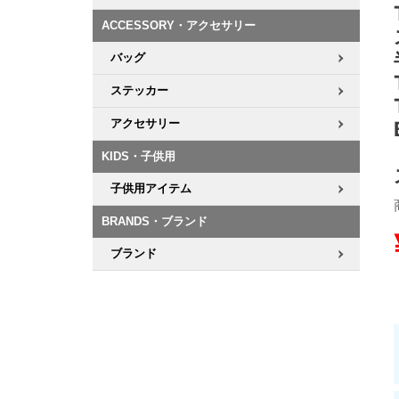
ACCESSORY・アクセサリー
8.8inch
8.9inch
75mm
29.5cm
バッグ
8.9inch
9.0inch以上
110mm
30cm
ステッカー
アクセサリー
9.0inch以上
KIDS・子供用
シェイプデッキ
子供用アイテム
高性能デッキ
BRANDS・ブランド
ブランド