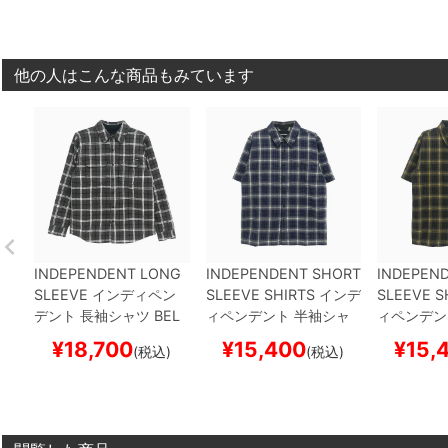
ートボード スケボー
トボード スケボー
ボード ス
他の人はこんな商品もみています
INDEPENDENT LONG
INDEPENDENT SHORT
INDEPEN
SLEEVE
インディペン
SLEEVE SHIRTS
インデ
SLEEVE S
デント
長袖シャツ
BEL
ィペンデント
半袖シャ
ィペンデン
MONT FLANNEL SHIR
ツ
BELMONT FLANNE
ツ
BELMO
¥
18,700
¥
15,400
¥
15,
(税込)
(税込)
TS
BLACK/WHITE
スケ
L
NAVY/WHITE
スケー
L
BLACK/
ートボード スケボー
トボード スケボー
ボード ス