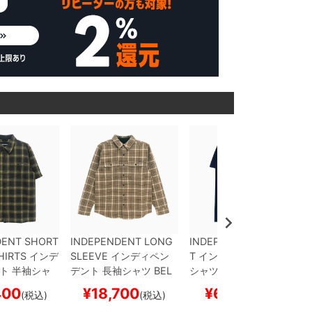
DENT SHORT
INDEPENDENT LONG
INDEPENDENT T-SHIR
HIRTS
インデ
SLEEVE
インディペン
T
インディペンデント
T
ト
半袖シャ
デント
長袖シャツ
BEL
シャツ
STICKER PILE
N
NT FLANNE
MONT FLANNEL SHIR
AVY
スケートボード ス
400
¥
18,700
¥
6,930
(税込)
(税込)
(税込)
TAN
スケート
TS
BROWN/TAN
スケ
ケボー