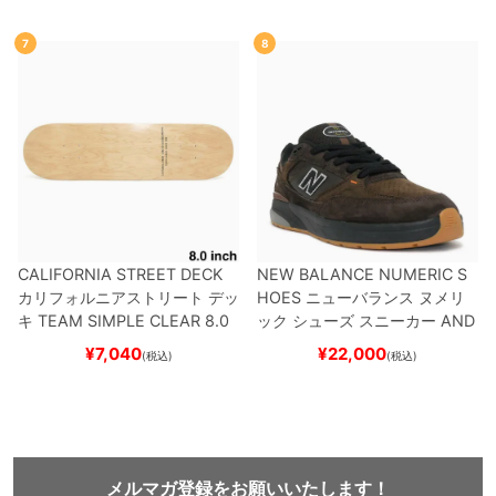
7
8
CALIFORNIA STREET DECK
NEW BALANCE NUMERIC S
カリフォルニアストリート
デッ
HOES
ニューバランス ヌメリ
キ
TEAM
SIMPLE CLEAR 8.0
ック
シューズ スニーカー
AND
ブランク（DSM）
スケートボ
REW REYNOLDS 933
NM933
¥
7,040
¥
22,000
(税込)
(税込)
ード スケボー
BAR
BROWN/BLACK
スケート
ボード スケボー
メルマガ登録をお願いいたします！