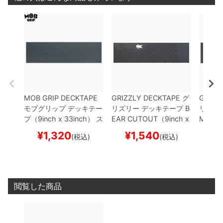
MOB GRIP DECKTAPE
GRIZZLY DECKTAPE
グ
GRIZZ
モブグリップ
デッキテー
リズリー
デッキテープ
B
リズリ
プ（9inch x 33inch）
ス
EAR CUTOUT（9inch x
MINI 
ケートボード スケボー
33inch）
スケートボー
（9inch
¥
1,320
¥
1,540
¥
(税込)
(税込)
ド スケボー
ートボ
閲覧した商品