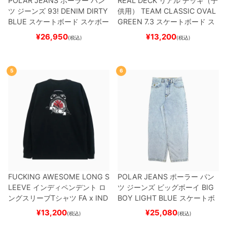
POLAR JEANS
ポーラー
パン
REAL DECK
リアル
デッキ（子
ツ ジーンズ
93! DENIM
DIRTY
供用）
TEAM
CLASSIC OVAL
BLUE
スケートボード スケボー
GREEN 7.3
スケートボード ス
ケボー
¥
26,950
¥
13,200
(税込)
(税込)
5
6
FUCKING AWESOME LONG S
POLAR JEANS
ポーラー
パン
LEEVE
インディペンデント
ロ
ツ ジーンズ ビッグボーイ
BIG
ングスリーブTシャツ
FA x IND
BOY
LIGHT BLUE
スケートボ
EPENDENT
HOSTAGE
BLAC
ード スケボー
¥
13,200
¥
25,080
(税込)
(税込)
K
スケートボード スケボー