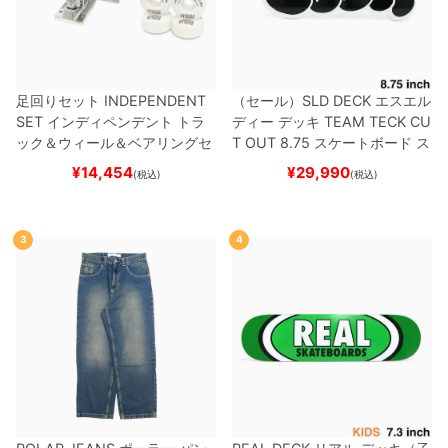
足回りセット
INDEPENDENT
（セール）
SLD DECK
エスエル
SET
インディペンデント
トラ
ディー
デッキ
TEAM
TECK CU
ック＆ウィール＆ベアリングセ
T OUT 8.75
スケートボード ス
ット
（トリック用）
スケートボ
ケボー
¥
14,454
¥
29,990
(税込)
(税込)
ード スケボー
3
4