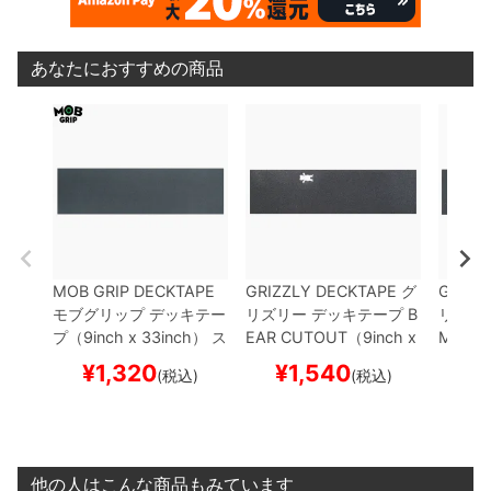
あなたにおすすめの商品
MOB GRIP DECKTAPE
GRIZZLY DECKTAPE
グ
GRIZZ
モブグリップ
デッキテー
リズリー
デッキテープ
B
リズリ
プ（9inch x 33inch）
ス
EAR CUTOUT（9inch x
MINI 
ケートボード スケボー
33inch）
スケートボー
（9inch
¥
1,320
¥
1,540
¥
(税込)
(税込)
ド スケボー
ートボ
他の人はこんな商品もみています