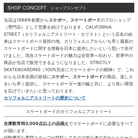
SHOP CONCEPT
ショップコンセプト
当店は1988年創業から
スケボー、スケートボード
のプロショップ
（専門店）として営業を続けております。CALIFORNIA
STREET（カリフォルニアストリート・カリスト）という店名の由
来はスケートボード発祥の地、カリフォルニアからいち早く最新の
スケートボードに関する情報を日本に提供したいという思いで名付
けました。現在スケートボードの魅力は全世界へ伝わり、世界中の
商品が当店で販売できるようになりました。STRICTLY
SKATEBOARDING（100%完全にスケートボードの精神）で、これ
からも日本全国の皆様に
スケボー、スケートボード
の商品、楽しさ
をいち早く提供し、スケートボーダー達の輪と共に、より良い環境
を広げていきたいと思っております。
カリフォルニアストリートの歴史について
スケートボードのカリフォルニアストリート
在庫数常時3,000点以上の品揃え
でスケートボードに必要なすべて
が揃います。
経験豊富な専門スタッフが常駐してるので初心者の方からヘビーユ