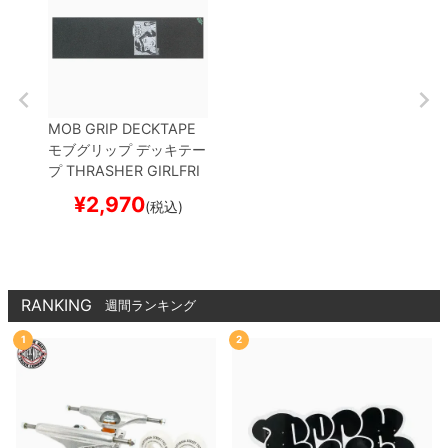
MOB GRIP DECKTAPE
モブグリップ
デッキテー
プ
THRASHER GIRLFRI
END（9inch x 33inch）
¥
2,970
(税込)
スケートボード スケボー
RANKING
週間ランキング
1
2