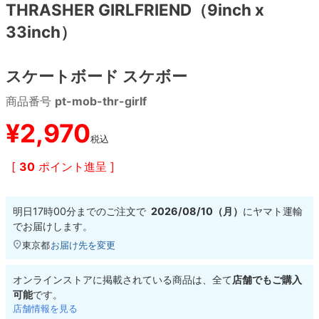
THRASHER GIRLFRIEND（9inch x
33inch）
8.8inch
8.9inch
75mm
29.5cm
8.9inch
9.0inch以上
110mm
30cm
スケートボード スケボー
商品番号
pt-mob-thr-girlf
9.0inch以上
¥
2,970
税込
シェイプデッキ
[
30
ポイント進呈 ]
高性能デッキ
明日
17時00分
までのご注文で
2026/08/10（月）
に
ヤマト運輸
でお届けします。
東京都
お届け先を変更
オンラインストアに掲載されている商品は、全て
店舗でもご購入
可能
です。
店舗情報を見る