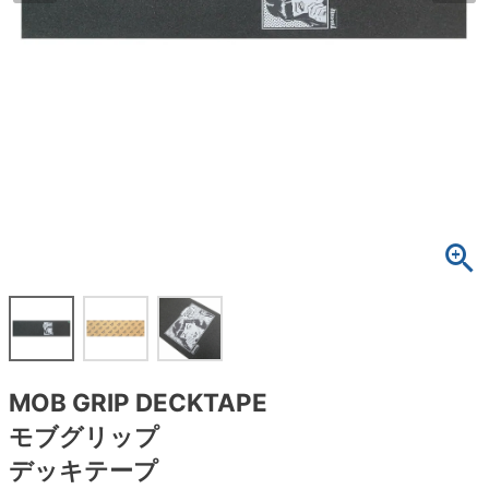
ボーンズ STF（エスティーエフ）
スケートパーク情報
特定商取引法に基づく表記
7.9inch
8.0inch
58mm
25cm
ボルト
ショーツ
パウエルペラルタ DF（ドラゴンフォーミュ
ラ）
8.0inch
8.1inch
59mm
25.5cm
パーツ・その他
長袖ボタンシャツ
ソフトウィール（クルーザー）
8.1inch
8.2inch
60mm
26cm
足回りセット（トラック・ウィールセット）
7分袖シャツ・ラグラン
8.2inch
8.3inch
62mm
26.5cm
ヘルメット・パッド
半袖シャツ
8.3inch
8.4inch
63mm
27cm
練習用アイテム（初心者におすすめ）
キャップ
8.4inch
8.5inch
64mm
27.5cm
スケートケース・バッグ
ソックス
8.5inch
8.6inch
65mm
28cm
メディア（雑誌・DVD・CD）
アンダーウエア
MOB GRIP DECKTAPE
8.6inch
8.7inch
70mm
28.5cm
モブグリップ
サイズの測り方
デッキテープ
8.7inch
8.8inch
72mm
29cm