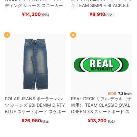
ディング
シューズ スニーカー
キ
TEAM
SIMPLE BLACK 8.0
スーパースター
SUPERSTAR A
ブランク（BBS / GENERATO
¥
14,300
¥
8,910
(税込)
(税込)
DV
BLACK/WHITE/WHITE
G
R）
スケートボード スケボー
W6931
スケートボード スケボ
ー
7
8
POLAR JEANS
ポーラー
パン
REAL DECK
リアル
デッキ（子
ツ ジーンズ
93! DENIM
DIRTY
供用）
TEAM
CLASSIC OVAL
BLUE
スケートボード スケボー
GREEN 7.3
スケートボード ス
ケボー
¥
26,950
¥
13,200
(税込)
(税込)