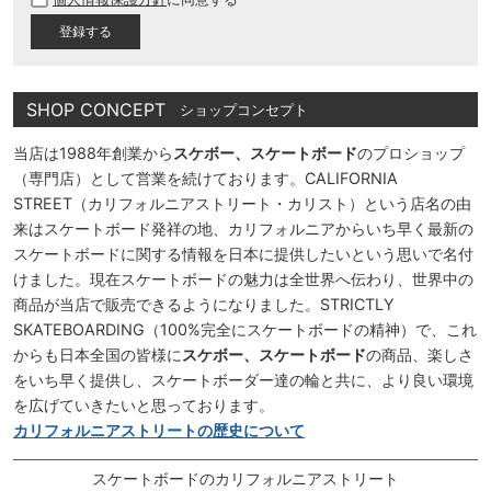
須
)
SHOP CONCEPT
ショップコンセプト
当店は1988年創業から
スケボー、スケートボード
のプロショップ
（専門店）として営業を続けております。CALIFORNIA
STREET（カリフォルニアストリート・カリスト）という店名の由
来はスケートボード発祥の地、カリフォルニアからいち早く最新の
スケートボードに関する情報を日本に提供したいという思いで名付
けました。現在スケートボードの魅力は全世界へ伝わり、世界中の
商品が当店で販売できるようになりました。STRICTLY
SKATEBOARDING（100%完全にスケートボードの精神）で、これ
からも日本全国の皆様に
スケボー、スケートボード
の商品、楽しさ
をいち早く提供し、スケートボーダー達の輪と共に、より良い環境
を広げていきたいと思っております。
カリフォルニアストリートの歴史について
スケートボードのカリフォルニアストリート