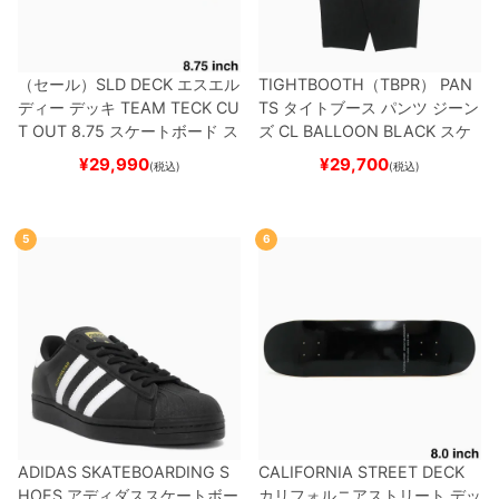
（セール）
SLD DECK
エスエル
TIGHTBOOTH（TBPR） PAN
ディー
デッキ
TEAM
TECK CU
TS
タイトブース
パンツ ジーン
T OUT 8.75
スケートボード ス
ズ
CL BALLOON
BLACK
スケ
ケボー
ートボード スケボー
¥
29,990
¥
29,700
(税込)
(税込)
5
6
ADIDAS SKATEBOARDING S
CALIFORNIA STREET DECK
HOES
アディダススケートボー
カリフォルニアストリート
デッ