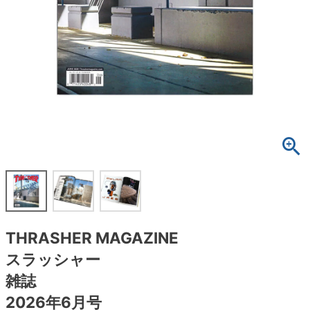
ボーンズ STF（エスティーエフ）
スケートパーク情報
特定商取引法に基づく表記
7.9inch
8.0inch
58mm
25cm
ボルト
ショーツ
パウエルペラルタ DF（ドラゴンフォーミュ
ラ）
8.0inch
8.1inch
59mm
25.5cm
パーツ・その他
長袖ボタンシャツ
ソフトウィール（クルーザー）
8.1inch
8.2inch
60mm
26cm
足回りセット（トラック・ウィールセット）
7分袖シャツ・ラグラン
8.2inch
8.3inch
62mm
26.5cm
ヘルメット・パッド
半袖シャツ
8.3inch
8.4inch
63mm
27cm
練習用アイテム（初心者におすすめ）
キャップ
8.4inch
8.5inch
64mm
27.5cm
スケートケース・バッグ
ソックス
THRASHER MAGAZINE
8.5inch
8.6inch
65mm
28cm
メディア（雑誌・DVD・CD）
アンダーウエア
スラッシャー
8.6inch
8.7inch
70mm
28.5cm
雑誌
サイズの測り方
2026年6月号
8.7inch
8.8inch
72mm
29cm