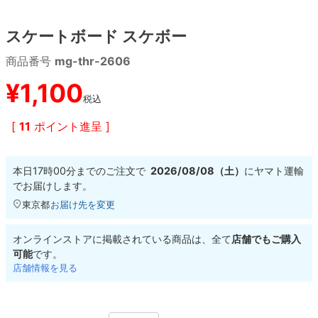
スケートボード スケボー
8.8inch
8.9inch
75mm
29.5cm
商品番号
mg-thr-2606
8.9inch
9.0inch以上
110mm
30cm
¥
1,100
税込
9.0inch以上
[
11
ポイント進呈 ]
シェイプデッキ
本日
17時00分
までのご注文で
2026/08/08（土）
に
ヤマト運輸
高性能デッキ
でお届けします。
東京都
お届け先を変更
オンラインストアに掲載されている商品は、全て
店舗でもご購入
可能
です。
店舗情報を見る