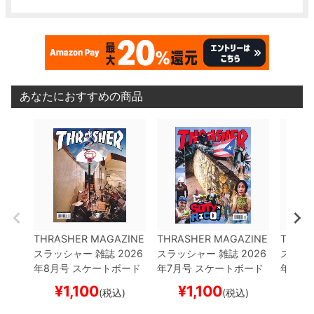
あなたにおすすめの商品
THRASHER MAGAZINE
THRASHER MAGAZINE
THRAS
スラッシャー
雑誌
2026
スラッシャー
雑誌
2026
スラッ
年8月号
スケートボード
年7月号
スケートボード
年9月
スケボー
スケボー
スケボ
¥
1,100
¥
1,100
¥
(税込)
(税込)