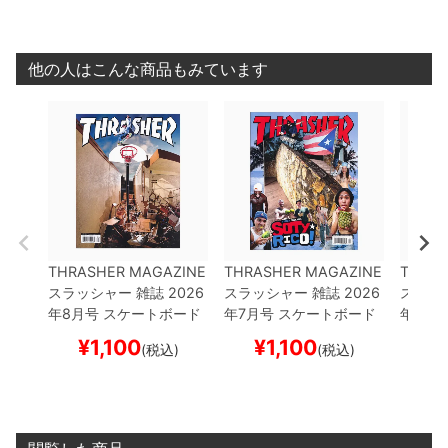
他の人はこんな商品もみています
THRASHER MAGAZINE
THRASHER MAGAZINE
THRAS
スラッシャー
雑誌
2026
スラッシャー
雑誌
2026
スラッ
年8月号
スケートボード
年7月号
スケートボード
年9月
スケボー
スケボー
スケボ
¥
1,100
¥
1,100
¥
(税込)
(税込)