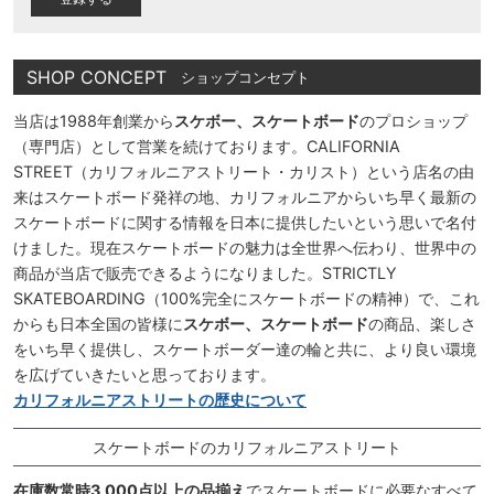
SHOP CONCEPT
ショップコンセプト
当店は1988年創業から
スケボー、スケートボード
のプロショップ
（専門店）として営業を続けております。CALIFORNIA
STREET（カリフォルニアストリート・カリスト）という店名の由
来はスケートボード発祥の地、カリフォルニアからいち早く最新の
スケートボードに関する情報を日本に提供したいという思いで名付
けました。現在スケートボードの魅力は全世界へ伝わり、世界中の
商品が当店で販売できるようになりました。STRICTLY
SKATEBOARDING（100%完全にスケートボードの精神）で、これ
からも日本全国の皆様に
スケボー、スケートボード
の商品、楽しさ
をいち早く提供し、スケートボーダー達の輪と共に、より良い環境
を広げていきたいと思っております。
カリフォルニアストリートの歴史について
スケートボードのカリフォルニアストリート
在庫数常時3,000点以上の品揃え
でスケートボードに必要なすべて