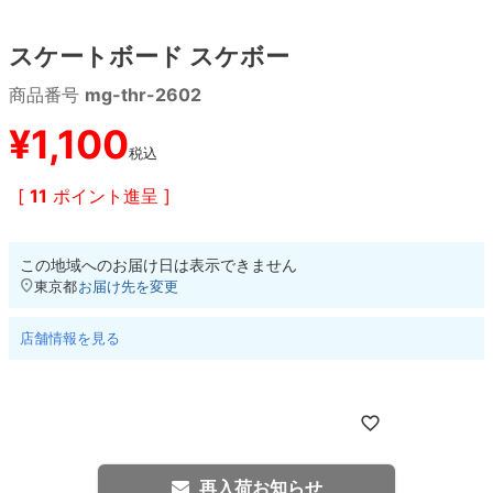
スケートボード スケボー
8.8inch
8.9inch
75mm
29.5cm
商品番号
mg-thr-2602
8.9inch
9.0inch以上
110mm
30cm
¥
1,100
税込
9.0inch以上
[
11
ポイント進呈 ]
シェイプデッキ
この地域へのお届け日は表示できません
高性能デッキ
東京都
お届け先を変更
店舗情報を見る
再入荷お知らせ