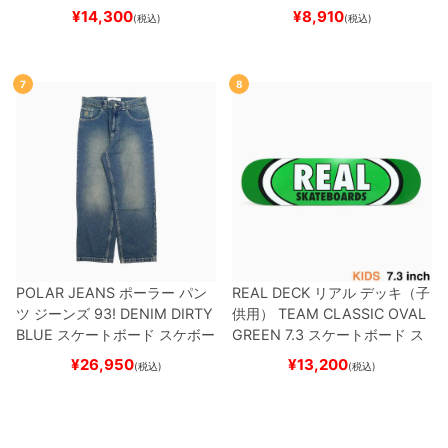
スーパースター
SUPERSTAR A
ブランク（BBS / GENERATO
¥
14,300
¥
8,910
(税込)
(税込)
DV
BLACK/WHITE/WHITE
G
R）
スケートボード スケボー
W6931
スケートボード スケボ
ー
7
8
POLAR JEANS
ポーラー
パン
REAL DECK
リアル
デッキ（子
ツ ジーンズ
93! DENIM
DIRTY
供用）
TEAM
CLASSIC OVAL
BLUE
スケートボード スケボー
GREEN 7.3
スケートボード ス
ケボー
¥
26,950
¥
13,200
(税込)
(税込)