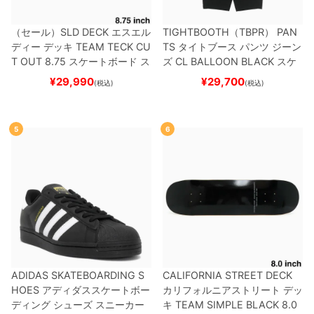
（セール）
SLD DECK
エスエル
TIGHTBOOTH（TBPR） PAN
ディー
デッキ
TEAM
TECK CU
TS
タイトブース
パンツ ジーン
T OUT 8.75
スケートボード ス
ズ
CL BALLOON
BLACK
スケ
ケボー
ートボード スケボー
¥
29,990
¥
29,700
(税込)
(税込)
5
6
ADIDAS SKATEBOARDING S
CALIFORNIA STREET DECK
HOES
アディダススケートボー
カリフォルニアストリート
デッ
ディング
シューズ スニーカー
キ
TEAM
SIMPLE BLACK 8.0