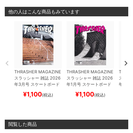
他の人はこんな商品もみています
THRASHER MAGAZINE
THRASHER MAGAZINE
THRAS
スラッシャー
雑誌
2026
スラッシャー
雑誌
2026
スラッ
年3月号
スケートボード
年1月号
スケートボード
年8月
スケボー
スケボー
スケボ
¥
1,100
¥
1,100
¥
(税込)
(税込)
閲覧した商品