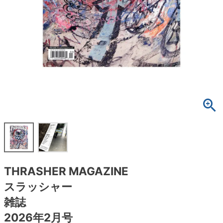
ボーンズ STF（エスティーエフ）
スケートパーク情報
特定商取引法に基づく表記
7.9inch
8.0inch
58mm
25cm
ボルト
ショーツ
パウエルペラルタ DF（ドラゴンフォーミュ
ラ）
8.0inch
8.1inch
59mm
25.5cm
パーツ・その他
長袖ボタンシャツ
ソフトウィール（クルーザー）
8.1inch
8.2inch
60mm
26cm
足回りセット（トラック・ウィールセット）
7分袖シャツ・ラグラン
8.2inch
8.3inch
62mm
26.5cm
ヘルメット・パッド
半袖シャツ
8.3inch
8.4inch
63mm
27cm
練習用アイテム（初心者におすすめ）
キャップ
8.4inch
8.5inch
64mm
27.5cm
スケートケース・バッグ
ソックス
THRASHER MAGAZINE
8.5inch
8.6inch
65mm
28cm
メディア（雑誌・DVD・CD）
アンダーウエア
スラッシャー
8.6inch
8.7inch
70mm
28.5cm
雑誌
サイズの測り方
2026年2月号
8.7inch
8.8inch
72mm
29cm