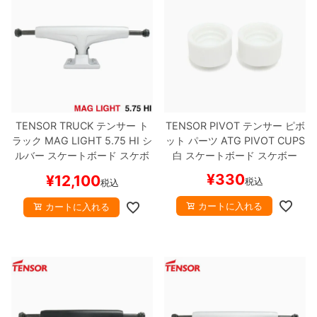
8.8inch
8.9inch
75mm
29.5cm
8.9inch
9.0inch以上
110mm
30cm
9.0inch以上
TENSOR TRUCK
テンサー
ト
TENSOR PIVOT
テンサー
ピボ
シェイプデッキ
ラック
MAG LIGHT
5.75 HI
シ
ット パーツ
ATG PIVOT CUPS
ルバー
スケートボード スケボ
白
スケートボード スケボー
ー
高性能デッキ
¥
330
¥
12,100
税込
税込
カートに入れる
カートに入れる