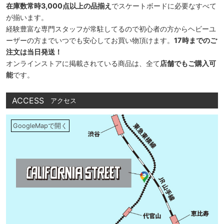
在庫数常時3,000点以上の品揃え
でスケートボードに必要なすべて
が揃います。
経験豊富な専門スタッフが常駐してるので初心者の方からヘビーユ
ーザーの方までいつでも安心してお買い物頂けます。
17時までのご
注文は当日発送！
オンラインストアに掲載されている商品は、全て
店舗でもご購入可
能
です。
ACCESS
アクセス
GoogleMapで開く