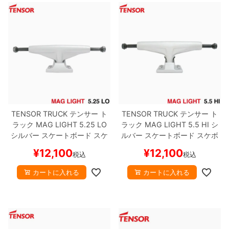
ボーンズ STF（エスティーエフ）
スケートパーク情報
特定商取引法に基づく表記
7.9inch
8.0inch
58mm
25cm
ボルト
ショーツ
パウエルペラルタ DF（ドラゴンフォーミュ
ラ）
8.0inch
8.1inch
59mm
25.5cm
パーツ・その他
長袖ボタンシャツ
ソフトウィール（クルーザー）
8.1inch
8.2inch
60mm
26cm
足回りセット（トラック・ウィールセット）
7分袖シャツ・ラグラン
8.2inch
8.3inch
62mm
26.5cm
ヘルメット・パッド
半袖シャツ
TENSOR TRUCK
テンサー
ト
TENSOR TRUCK
テンサー
ト
8.3inch
8.4inch
63mm
27cm
ラック
MAG LIGHT
5.25 LO
ラック
MAG LIGHT
5.5 HI
シ
練習用アイテム（初心者におすすめ）
キャップ
シルバー
スケートボード スケ
ルバー
スケートボード スケボ
ボー
ー
8.4inch
8.5inch
64mm
27.5cm
¥
12,100
¥
12,100
スケートケース・バッグ
ソックス
税込
税込
カートに入れる
カートに入れる
8.5inch
8.6inch
65mm
28cm
メディア（雑誌・DVD・CD）
アンダーウエア
8.6inch
8.7inch
70mm
28.5cm
サイズの測り方
8.7inch
8.8inch
72mm
29cm