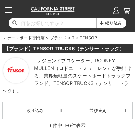
子供用デッキ
7.0inch以下
50mm
20cm
17時までのご注文は当日発送！
17時までのご注文は当日発送！
17時までのご注文は当日発送！
17時までのご注文は当日発送！
17時までのご注文は当日発送！
17時までのご注文は当日発送！
17時までのご注文は当日発送！
17時までのご注文は当日発送！
17時までのご注文は当日発送！
絞り込み
11,000円以上で送料無料！
11,000円以上で送料無料！
11,000円以上で送料無料！
11,000円以上で送料無料！
11,000円以上で送料無料！
11,000円以上で送料無料！
11,000円以上で送料無料！
11,000円以上で送料無料！
11,000円以上で送料無料！
スケートボード専門店
7.0inch以下
7.2inch
51mm
21cm
毎月1日はポイント5倍！10日と20日は3倍！
毎月1日はポイント5倍！10日と20日は3倍！
毎月1日はポイント5倍！10日と20日は3倍！
毎月1日はポイント5倍！10日と20日は3倍！
毎月1日はポイント5倍！10日と20日は3倍！
毎月1日はポイント5倍！10日と20日は3倍！
毎月1日はポイント5倍！10日と20日は3倍！
毎月1日はポイント5倍！10日と20日は3倍！
毎月1日はポイント5倍！10日と20日は3倍！
ブランド
T
TENSOR
【ブランド】TENSOR TRUCKS（テンサー トラック）
デッキ新着一覧
トラック新着一覧
ウィール新着一覧
シューズ新着一覧
最新ブログ一覧
初心者の方へ
店舗情報
コンプリートセット（完成品）
Tシャツ
7.2inch
7.3inch
52mm
22cm
レジェンドプロケーター、RODNEY
MULLEN（ロドニー・ミューレン）が手掛け
デッキブランド一覧（全てのデッキ）
トラックブランド一覧（全てのトラック）
ウィールブランド一覧（全てのウィール）
シューズブランド一覧
カテゴリー
商品情報
ショップライダー紹介
7.3inch
7.5inch
53mm
22.5cm
デッキ
ロングスリーブTシャツ
る、業界最軽量のスケートボードトラックブ
ランド、TENSOR TRUCKS（テンサー トラ
サイズからデッキを選ぶ
適合デッキサイズから選ぶ
ウィールをサイズから選ぶ
シューズをサイズから選ぶ
徹底解析
スタッフ紹介
7.5inch
7.6inch
54mm
23cm
トラック
ジャケット
ック）。
スピットファイヤー F4（フォーミュラフォ
サンダル
スタッフおすすめアイテム
カリフォルニアストリートの歴史
7.6inch
7.7inch
55mm
23.5cm
ウィール
パーカー
ー）
並び替え
絞り込み
インソール
ブランド紹介
求人情報
7.7inch
7.8inch
56mm
24cm
ベアリング
トレーナー・セーター
ボーンズ XF（エックスフォーミュラ）
6
件中
1
-
6
件表示
シューレース・その他
INFO
プライバシーポリシー
7.8inch
7.9inch
57mm
24.5cm
デッキテープ
パンツ