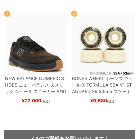
ード スケボー
7
8
NEW BALANCE NUMERIC S
BONES WHEEL
ボーンズ
ウィ
HOES
ニューバランス ヌメリ
ール
X-FORMULA 99A V1 ST
ック
シューズ スニーカー
AND
ANDARD 26
53mm
スケート
REW REYNOLDS 933
NM933
ボード スケボー
¥
22,000
¥
9,680
(税込)
(税込)
BAR
BROWN/BLACK
スケート
ボード スケボー
メルマガ登録をお願いいたします！