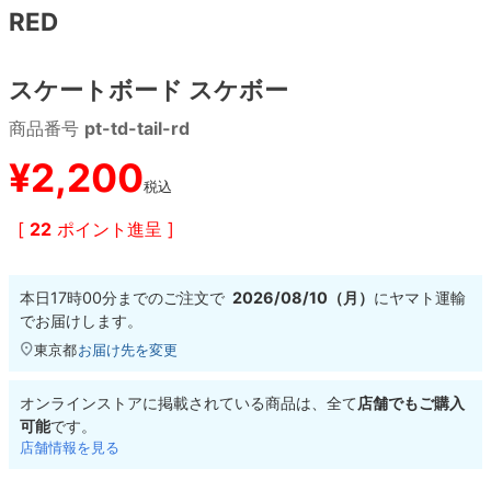
RED
8.8inch
8.9inch
75mm
29.5cm
スケートボード スケボー
8.9inch
9.0inch以上
110mm
30cm
商品番号
pt-td-tail-rd
9.0inch以上
¥
2,200
税込
シェイプデッキ
[
22
ポイント進呈 ]
高性能デッキ
本日
17時00分
までのご注文で
2026/08/10（月）
に
ヤマト運輸
でお届けします。
東京都
お届け先を変更
オンラインストアに掲載されている商品は、全て
店舗でもご購入
可能
です。
店舗情報を見る