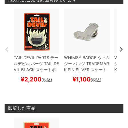
TAIL DEVIL PARTS
テー
WHIMSY BADGE
ウィム
WHIMS
ルデビル
パーツ
TAIL DE
ジー
バッジ
TRADEMAR
ジー
バ
VIL
BLACK
スケートボ
K PIN
SILVER
スケート
K PIN
G
ード スケボー
ボード スケボー
ボード
¥
2,200
¥
1,100
¥
(税込)
(税込)
閲覧した商品