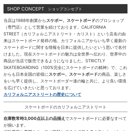
SHOP CONCEPT
ショップコンセプト
当店は1988年創業から
スケボー、スケートボード
のプロショップ
（専門店）として営業を続けております。CALIFORNIA
STREET（カリフォルニアストリート・カリスト）という店名の由
来はスケートボード発祥の地、カリフォルニアからいち早く最新の
スケートボードに関する情報を日本に提供したいという思いで名付
けました。現在スケートボードの魅力は全世界へ伝わり、世界中の
商品が当店で販売できるようになりました。STRICTLY
SKATEBOARDING（100%完全にスケートボードの精神）で、これ
からも日本全国の皆様に
スケボー、スケートボード
の商品、楽しさ
をいち早く提供し、スケートボーダー達の輪と共に、より良い環境
を広げていきたいと思っております。
カリフォルニアストリートの歴史について
スケートボードのカリフォルニアストリート
在庫数常時3,000点以上の品揃え
でスケートボードに必要なすべて
が揃います。