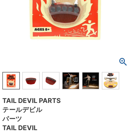
ボーンズ STF（エスティーエフ）
スケートパーク情報
特定商取引法に基づく表記
7.9inch
8.0inch
58mm
25cm
ボルト
ショーツ
パウエルペラルタ DF（ドラゴンフォーミュ
ラ）
8.0inch
8.1inch
59mm
25.5cm
パーツ・その他
長袖ボタンシャツ
ソフトウィール（クルーザー）
8.1inch
8.2inch
60mm
26cm
足回りセット（トラック・ウィールセット）
7分袖シャツ・ラグラン
8.2inch
8.3inch
62mm
26.5cm
ヘルメット・パッド
半袖シャツ
8.3inch
8.4inch
63mm
27cm
練習用アイテム（初心者におすすめ）
キャップ
8.4inch
8.5inch
64mm
27.5cm
スケートケース・バッグ
ソックス
TAIL DEVIL PARTS
8.5inch
8.6inch
65mm
28cm
メディア（雑誌・DVD・CD）
アンダーウエア
テールデビル
8.6inch
8.7inch
70mm
28.5cm
パーツ
サイズの測り方
TAIL DEVIL
8.7inch
8.8inch
72mm
29cm