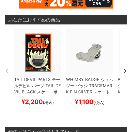
あなたにおすすめの商品
TAIL DEVIL PARTS
テー
WHIMSY BADGE
ウィム
WHIMS
ルデビル
パーツ
TAIL DE
ジー
バッジ
TRADEMAR
ジー
バ
VIL
BLACK
スケートボ
K PIN
SILVER
スケート
K PIN
G
ード スケボー
ボード スケボー
ボード
¥
2,200
¥
1,100
¥
(税込)
(税込)
他の人はこんな商品もみています