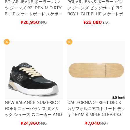
POLAR JEANS
ポーラー
パン
POLAR JEANS
ポーラー
パン
ツ ジーンズ
93! DENIM
DIRTY
ツ ジーンズ ビッグボーイ
BIG
BLUE
スケートボード スケボー
BOY
LIGHT BLUE
スケートボ
ード スケボー
¥
26,950
¥
25,080
(税込)
(税込)
5
6
NEW BALANCE NUMERIC S
CALIFORNIA STREET DECK
HOES
ニューバランス ヌメリ
カリフォルニアストリート
デッ
ック
シューズ スニーカー
AND
キ
TEAM
SIMPLE CLEAR 8.0
REW REYNOLDS 933
UN933
ブランク（DSM）
スケートボ
¥
24,860
¥
7,040
(税込)
(税込)
BNT
BLACK/NAVY
スケートボ
ード スケボー