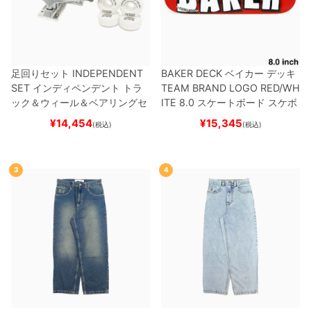
足回りセット
INDEPENDENT
BAKER DECK
ベイカー
デッキ
SET
インディペンデント
トラ
TEAM
BRAND LOGO RED/WH
ック＆ウィール＆ベアリングセ
ITE 8.0
スケートボード スケボ
ット
（トリック用）
スケートボ
ー
¥
14,454
¥
15,345
(税込)
(税込)
ード スケボー
3
4