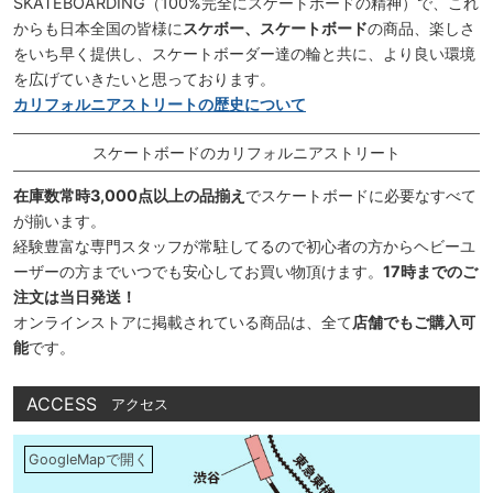
SKATEBOARDING（100%完全にスケートボードの精神）で、これ
からも日本全国の皆様に
スケボー、スケートボード
の商品、楽しさ
をいち早く提供し、スケートボーダー達の輪と共に、より良い環境
を広げていきたいと思っております。
カリフォルニアストリートの歴史について
スケートボードのカリフォルニアストリート
在庫数常時3,000点以上の品揃え
でスケートボードに必要なすべて
が揃います。
経験豊富な専門スタッフが常駐してるので初心者の方からヘビーユ
ーザーの方までいつでも安心してお買い物頂けます。
17時までのご
注文は当日発送！
オンラインストアに掲載されている商品は、全て
店舗でもご購入可
能
です。
ACCESS
アクセス
GoogleMapで開く