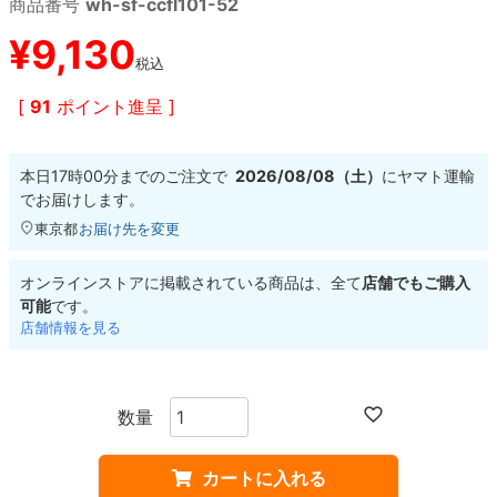
商品番号
wh-sf-ccfl101-52
¥
9,130
8.8inch
8.9inch
75mm
29.5cm
税込
[
91
ポイント進呈 ]
8.9inch
9.0inch以上
110mm
30cm
9.0inch以上
本日
17時00分
までのご注文で
2026/08/08（土）
に
ヤマト運輸
でお届けします。
シェイプデッキ
東京都
お届け先を変更
高性能デッキ
オンラインストアに掲載されている商品は、全て
店舗でもご購入
可能
です。
店舗情報を見る
カートに入れる