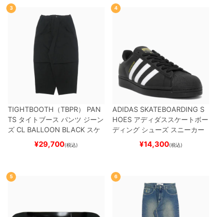
3
4
TIGHTBOOTH（TBPR） PAN
ADIDAS SKATEBOARDING S
TS
タイトブース
パンツ ジーン
HOES
アディダススケートボー
ズ
CL BALLOON
BLACK
スケ
ディング
シューズ スニーカー
ートボード スケボー
スーパースター
SUPERSTAR A
¥
29,700
¥
14,300
(税込)
(税込)
DV
BLACK/WHITE/WHITE
G
W6931
スケートボード スケボ
ー
5
6