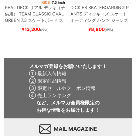
REAL DECK
リアル
デッキ（子
DICKIES SKATEBOARDING P
供用）
TEAM
CLASSIC OVAL
ANTS
ディッキーズ スケート
GREEN 7.3
スケートボード ス
ボーディング
パンツ ジーンズ
ケボー
SLIM FIT 30 LENGTH
DARK
¥
13,200
¥
8,800
(税込)
(税込)
NAVY
スケートボード スケボ
ー
メルマガ登録をお願いいたします！
① 最新入荷情報
② 限定商品情報
③ 限定セールやクーポン情報
④ 売上ランキング
など、メルマガ会員様限定の
お得な情報をお届けします！
MAIL MAGAZINE