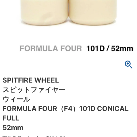
ボーンズ STF（エスティーエフ）
スケートパーク情報
特定商取引法に基づく表記
7.9inch
8.0inch
58mm
25cm
ボルト
ショーツ
パウエルペラルタ DF（ドラゴンフォーミュ
ラ）
8.0inch
8.1inch
59mm
25.5cm
パーツ・その他
長袖ボタンシャツ
ソフトウィール（クルーザー）
8.1inch
8.2inch
60mm
26cm
足回りセット（トラック・ウィールセット）
7分袖シャツ・ラグラン
8.2inch
8.3inch
62mm
26.5cm
ヘルメット・パッド
半袖シャツ
8.3inch
8.4inch
63mm
27cm
練習用アイテム（初心者におすすめ）
キャップ
SPITFIRE WHEEL
スピットファイヤー
8.4inch
8.5inch
64mm
27.5cm
スケートケース・バッグ
ソックス
ウィール
8.5inch
8.6inch
65mm
28cm
FORMULA FOUR（F4）101D CONICAL
メディア（雑誌・DVD・CD）
アンダーウエア
FULL
8.6inch
8.7inch
70mm
28.5cm
サイズの測り方
52mm
8.7inch
8.8inch
72mm
29cm