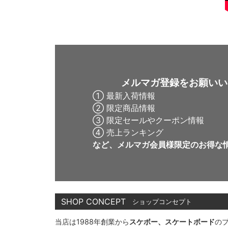
メルマガ登録をお願いい
① 最新入荷情報
② 限定商品情報
③ 限定セールやクーポン情報
④ 売上ランキング
など、メルマガ会員様限定の
お得な
SHOP CONCEPT
ショップコンセプト
当店は1988年創業から
スケボー、スケートボード
の