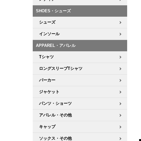
ボーンズ STF（エスティーエフ）
シューレース・その他
INFO
プライバシーポリシー
デッキテープ
パンツ
7.9inch
8.0inch
58mm
25cm
SHOES・シューズ
パウエルペラルタ DF（ドラゴンフォーミュラ）
スケートパーク情報
特定商取引法に基づく表記
ボルト
ショーツ
シューズ
8.0inch
8.1inch
59mm
25.5cm
ソフトウィール（クルーザー）
パーツ・その他
長袖ボタンシャツ
インソール
8.1inch
8.2inch
60mm
26cm
APPAREL・アパレル
足回りセット（トラック・ウィールセット）
7分袖シャツ・ラグラン
Tシャツ
8.2inch
8.3inch
62mm
26.5cm
ヘルメット・パッド
半袖シャツ
ロングスリーブTシャツ
8.3inch
8.4inch
63mm
27cm
パーカー
練習用アイテム（初心者におすすめ）
キャップ
8.4inch
8.5inch
64mm
27.5cm
ジャケット
スケートケース・バッグ
ソックス
パンツ・ショーツ
8.5inch
8.6inch
65mm
28cm
アパレル・その他
メディア（雑誌・DVD・CD）
アンダーウエア
8.6inch
8.7inch
70mm
28.5cm
キャップ
サイズの測り方
ソックス・その他
8.7inch
8.8inch
72mm
29cm