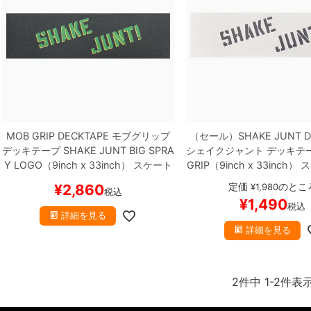
MOB GRIP DECKTAPE
モブグリップ
（セール）
SHAKE JUNT 
デッキテープ
SHAKE JUNT BIG SPRA
シェイクジャント
デッキテ
Y LOGO（9inch x 33inch）
スケート
GRIP（9inch x 33inch）
ス
ボード スケボー
ド スケボー
定価
のとこ
¥
2,860
¥
1,980
税込
¥
1,490
税込
詳細を見る
詳細を見る
2
件中
1
-
2
件表