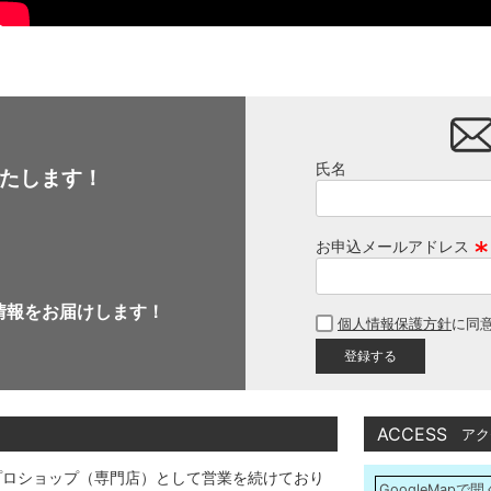
氏名
たします！
お申込メールアドレス
(
必
情報をお届けします！
個人情報保護方針
に同
須
)
ACCESS
アク
プロショップ（専門店）として営業を続けており
GoogleMapで開