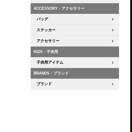
ACCESSORY・アクセサリー
8.8inch
8.9inch
75mm
29.5cm
バッグ
8.9inch
9.0inch以上
110mm
30cm
ステッカー
アクセサリー
9.0inch以上
KIDS・子供用
シェイプデッキ
子供用アイテム
高性能デッキ
BRANDS・ブランド
ブランド