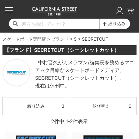
子供用デッキ
7.0inch以下
50mm
20cm
17時までのご注文は当日発送！
17時までのご注文は当日発送！
17時までのご注文は当日発送！
17時までのご注文は当日発送！
17時までのご注文は当日発送！
17時までのご注文は当日発送！
17時までのご注文は当日発送！
17時までのご注文は当日発送！
17時までのご注文は当日発送！
絞り込み
11,000円以上で送料無料！
11,000円以上で送料無料！
11,000円以上で送料無料！
11,000円以上で送料無料！
11,000円以上で送料無料！
11,000円以上で送料無料！
11,000円以上で送料無料！
11,000円以上で送料無料！
11,000円以上で送料無料！
スケートボード専門店
7.0inch以下
7.2inch
51mm
21cm
毎月1日はポイント5倍！10日と20日は3倍！
毎月1日はポイント5倍！10日と20日は3倍！
毎月1日はポイント5倍！10日と20日は3倍！
毎月1日はポイント5倍！10日と20日は3倍！
毎月1日はポイント5倍！10日と20日は3倍！
毎月1日はポイント5倍！10日と20日は3倍！
毎月1日はポイント5倍！10日と20日は3倍！
毎月1日はポイント5倍！10日と20日は3倍！
毎月1日はポイント5倍！10日と20日は3倍！
ブランド
S
SECRETCUT
【ブランド】SECRETCUT（シークレットカット）
デッキ新着一覧
トラック新着一覧
ウィール新着一覧
シューズ新着一覧
最新ブログ一覧
初心者の方へ
店舗情報
コンプリートセット（完成品）
Tシャツ
7.2inch
7.3inch
52mm
22cm
中村晋久がカメラマン/編集長を務めるマニ
アック目線なスケートボードメディア、
デッキブランド一覧（全てのデッキ）
トラックブランド一覧（全てのトラック）
ウィールブランド一覧（全てのウィール）
シューズブランド一覧
カテゴリー
商品情報
ショップライダー紹介
7.3inch
7.5inch
53mm
22.5cm
デッキ
ロングスリーブTシャツ
SECRETCUT（シークレットカット）。
現在は休刊中。
サイズからデッキを選ぶ
適合デッキサイズから選ぶ
ウィールをサイズから選ぶ
シューズをサイズから選ぶ
徹底解析
スタッフ紹介
7.5inch
7.6inch
54mm
23cm
トラック
ジャケット
スピットファイヤー F4（フォーミュラフォ
サンダル
スタッフおすすめアイテム
カリフォルニアストリートの歴史
7.6inch
7.7inch
55mm
23.5cm
ウィール
パーカー
並び替え
絞り込み
ー）
インソール
ブランド紹介
求人情報
7.7inch
7.8inch
56mm
24cm
ベアリング
トレーナー・セーター
2
件中
1
-
2
件表示
ボーンズ XF（エックスフォーミュラ）
シューレース・その他
INFO
プライバシーポリシー
7.8inch
7.9inch
57mm
24.5cm
デッキテープ
パンツ