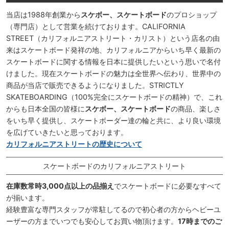
当店は1988年創業から
スケボー、スケートボード
のプロショップ
（専門店）として営業を続けております。CALIFORNIA
STREET（カリフォルニアストリート・カリスト）という店名の由
来はスケートボード発祥の地、カリフォルニアからいち早く最新の
スケートボードに関する情報を日本に提供したいという思いで名付
けました。現在スケートボードの魅力は全世界へ伝わり、世界中の
商品が当店で販売できるようになりました。STRICTLY
SKATEBOARDING（100%完全にスケートボードの精神）で、これ
からも日本全国の皆様に
スケボー、スケートボード
の商品、楽しさ
をいち早く提供し、スケートボーダー達の輪と共に、より良い環境
を広げていきたいと思っております。
カリフォルニアストリートの歴史について
スケートボードのカリフォルニアストリート
在庫数常時3,000点以上の品揃え
でスケートボードに必要なすべて
が揃います。
経験豊富な専門スタッフが常駐してるので初心者の方からヘビーユ
ーザーの方までいつでも安心してお買い物頂けます。
17時までのご