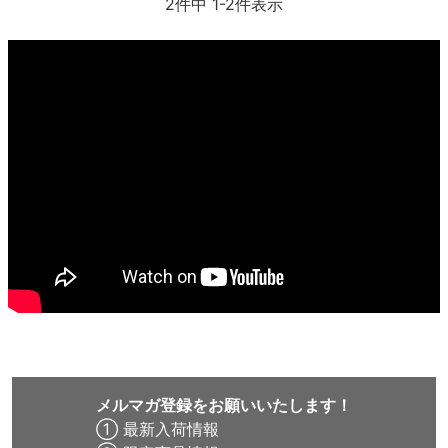
2
件中
1
-
2
件表示
8.8inch
8.9inch
75mm
29.5cm
8.9inch
9.0inch以上
110mm
30cm
9.0inch以上
シェイプデッキ
高性能デッキ
メルマガ登録をお願いいたします！
① 最新入荷情報