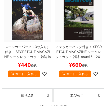
ボーンズ STF（エスティーエフ）
スケートパーク情報
特定商取引法に基づく表記
7.9inch
8.0inch
58mm
25cm
ボルト
ショーツ
パウエルペラルタ DF（ドラゴンフォーミュ
ラ）
8.0inch
8.1inch
59mm
25.5cm
パーツ・その他
長袖ボタンシャツ
ソフトウィール（クルーザー）
8.1inch
8.2inch
60mm
26cm
足回りセット（トラック・ウィールセット）
7分袖シャツ・ラグラン
8.2inch
8.3inch
62mm
26.5cm
ヘルメット・パッド
半袖シャツ
ステッカーパック（3枚入り）
ステッカーパック付き！
SECR
付き！
SECRETCUT MAGAZI
ETCUT MAGAZINE
シークレ
8.3inch
8.4inch
63mm
27cm
NE
シークレットカット
雑誌
is
ットカット
雑誌
issue15（201
練習用アイテム（初心者におすすめ）
キャップ
sue13（2012）
スケートボー
4）
スケートボード スケボー
¥
440
¥
660
税込
税込
ド スケボー
8.4inch
8.5inch
64mm
27.5cm
スケートケース・バッグ
ソックス
カートに入れる
カートに入れる
8.5inch
8.6inch
65mm
28cm
メディア（雑誌・DVD・CD）
アンダーウエア
8.6inch
8.7inch
70mm
28.5cm
並び替え
絞り込み
サイズの測り方
8.7inch
8.8inch
72mm
29cm