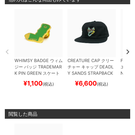
WHIMSY BADGE
ウィム
CREATURE CAP
クリー
FESN
ジー
バッジ
TRADEMAR
チャー
キャップ
DEADL
エヌ
FA
K PIN
GREEN
スケート
Y SANDS STRAPBACK
NETW
ボード スケボー
BLACK
スケートボード
ド ス
¥
1,100
¥
6,600
¥
(税込)
(税込)
スケボー
閲覧した商品