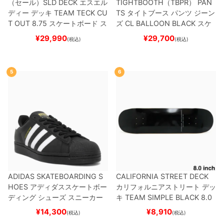
（セール）
SLD DECK
エスエル
TIGHTBOOTH（TBPR） PAN
ディー
デッキ
TEAM
TECK CU
TS
タイトブース
パンツ ジーン
T OUT 8.75
スケートボード ス
ズ
CL BALLOON
BLACK
スケ
ケボー
ートボード スケボー
¥
29,990
¥
29,700
(税込)
(税込)
5
6
ADIDAS SKATEBOARDING S
CALIFORNIA STREET DECK
HOES
アディダススケートボー
カリフォルニアストリート
デッ
ディング
シューズ スニーカー
キ
TEAM
SIMPLE BLACK 8.0
スーパースター
SUPERSTAR A
ブランク（BBS / GENERATO
¥
14,300
¥
8,910
(税込)
(税込)
DV
BLACK/WHITE/WHITE
G
R）
スケートボード スケボー