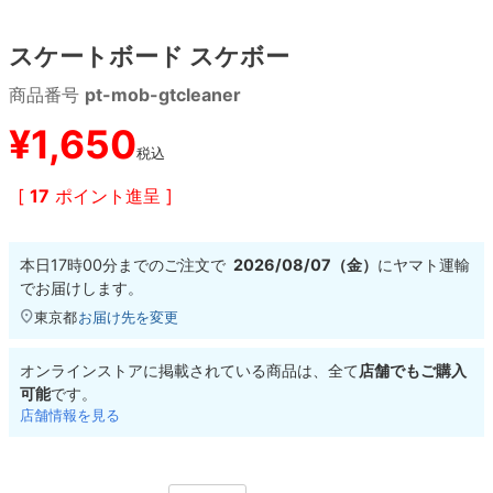
スケートボード スケボー
8.8inch
8.9inch
75mm
29.5cm
商品番号
pt-mob-gtcleaner
8.9inch
9.0inch以上
110mm
30cm
¥
1,650
税込
9.0inch以上
[
17
ポイント進呈 ]
シェイプデッキ
本日
17時00分
までのご注文で
2026/08/07（金）
に
ヤマト運輸
高性能デッキ
でお届けします。
東京都
お届け先を変更
オンラインストアに掲載されている商品は、全て
店舗でもご購入
可能
です。
店舗情報を見る