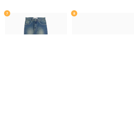
W6931
スケートボード スケボ
ー
7
8
POLAR JEANS
ポーラー
パン
REAL DECK
リアル
デッキ（子
ツ ジーンズ
93! DENIM
DIRTY
供用）
TEAM
CLASSIC OVAL
BLUE
スケートボード スケボー
GREEN 7.3
スケートボード ス
ケボー
¥
26,950
¥
13,200
(税込)
(税込)
メルマガ登録をお願いいたします！