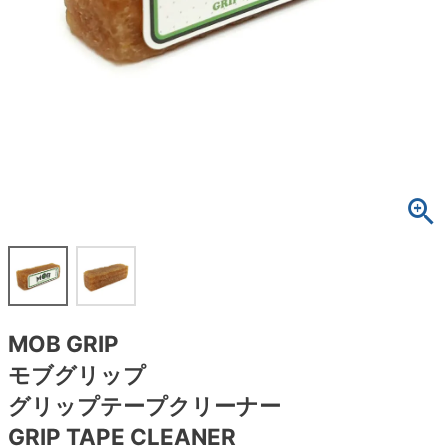
ボーンズ STF（エスティーエフ）
スケートパーク情報
特定商取引法に基づく表記
7.9inch
8.0inch
58mm
25cm
ボルト
ショーツ
パウエルペラルタ DF（ドラゴンフォーミュ
ラ）
8.0inch
8.1inch
59mm
25.5cm
パーツ・その他
長袖ボタンシャツ
ソフトウィール（クルーザー）
8.1inch
8.2inch
60mm
26cm
足回りセット（トラック・ウィールセット）
7分袖シャツ・ラグラン
8.2inch
8.3inch
62mm
26.5cm
ヘルメット・パッド
半袖シャツ
8.3inch
8.4inch
63mm
27cm
練習用アイテム（初心者におすすめ）
キャップ
8.4inch
8.5inch
64mm
27.5cm
スケートケース・バッグ
ソックス
MOB GRIP
8.5inch
8.6inch
65mm
28cm
メディア（雑誌・DVD・CD）
アンダーウエア
モブグリップ
8.6inch
8.7inch
70mm
28.5cm
グリップテープクリーナー
サイズの測り方
GRIP TAPE CLEANER
8.7inch
8.8inch
72mm
29cm