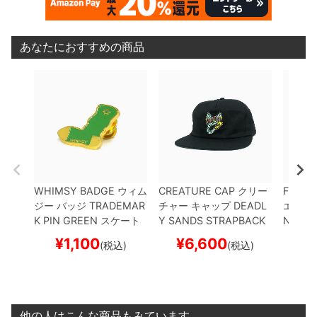
あなたにおすすめの商品
WHIMSY BADGE
ウィム
CREATURE CAP
クリー
FESN
ジー
バッジ
TRADEMAR
チャー
キャップ
DEADL
エヌ
FA
K PIN
GREEN
スケート
Y SANDS STRAPBACK
NETW
ボード スケボー
BLACK
スケートボード
ド ス
¥
1,100
¥
6,600
¥
(税込)
(税込)
スケボー
他の人はこんな商品もみています