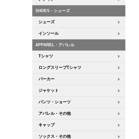
ボーンズ STF（エスティーエフ）
シューレース・その他
INFO
プライバシーポリシー
デッキテープ
パンツ
7.9inch
8.0inch
58mm
25cm
SHOES・シューズ
パウエルペラルタ DF（ドラゴンフォーミュラ）
スケートパーク情報
特定商取引法に基づく表記
ボルト
ショーツ
シューズ
8.0inch
8.1inch
59mm
25.5cm
ソフトウィール（クルーザー）
パーツ・その他
長袖ボタンシャツ
インソール
8.1inch
8.2inch
60mm
26cm
APPAREL・アパレル
足回りセット（トラック・ウィールセット）
7分袖シャツ・ラグラン
Tシャツ
8.2inch
8.3inch
62mm
26.5cm
ヘルメット・パッド
半袖シャツ
ロングスリーブTシャツ
8.3inch
8.4inch
63mm
27cm
パーカー
練習用アイテム（初心者におすすめ）
キャップ
8.4inch
8.5inch
64mm
27.5cm
ジャケット
スケートケース・バッグ
ソックス
パンツ・ショーツ
8.5inch
8.6inch
65mm
28cm
アパレル・その他
メディア（雑誌・DVD・CD）
アンダーウエア
8.6inch
8.7inch
70mm
28.5cm
キャップ
サイズの測り方
ソックス・その他
8.7inch
8.8inch
72mm
29cm