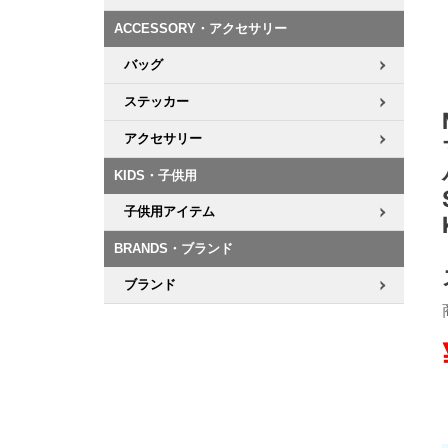
ACCESSORY・アクセサリー
8.8inch
8.9inch
75mm
29.5cm
バッグ
8.9inch
9.0inch以上
110mm
30cm
ステッカー
アクセサリー
9.0inch以上
KIDS・子供用
シェイプデッキ
子供用アイテム
高性能デッキ
BRANDS・ブランド
ブランド