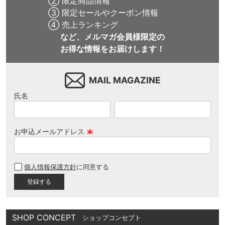
② 限定商品情報
③ 限定セールやクーポン情報
8.8inch
8.9inch
75mm
29.5cm
④ 売上ランキング
など、メルマガ会員様限定の
お得な情報をお届けします！
8.9inch
9.0inch以上
110mm
30cm
9.0inch以上
MAIL MAGAZINE
氏名
シェイプデッキ
高性能デッキ
お申込メールアドレス
(
必
個人情報保護方針
に同意する
須
)
SHOP CONCEPT
ショップコンセプト