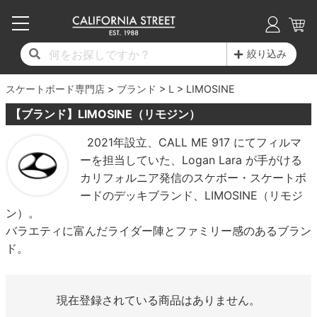
子供用デッキ
7.0inch以下
50mm
20cm
17時までのご注文は当日発送！
17時までのご注文は当日発送！
17時までのご注文は当日発送！
17時までのご注文は当日発送！
17時までのご注文は当日発送！
17時までのご注文は当日発送！
17時までのご注文は当日発送！
17時までのご注文は当日発送！
17時までのご注文は当日発送！
絞り込み
11,000円以上で送料無料！
11,000円以上で送料無料！
11,000円以上で送料無料！
11,000円以上で送料無料！
11,000円以上で送料無料！
11,000円以上で送料無料！
11,000円以上で送料無料！
11,000円以上で送料無料！
11,000円以上で送料無料！
スケートボード専門店
7.0inch以下
7.2inch
51mm
21cm
毎月1日はポイント5倍！10日と20日は3倍！
毎月1日はポイント5倍！10日と20日は3倍！
毎月1日はポイント5倍！10日と20日は3倍！
毎月1日はポイント5倍！10日と20日は3倍！
毎月1日はポイント5倍！10日と20日は3倍！
毎月1日はポイント5倍！10日と20日は3倍！
毎月1日はポイント5倍！10日と20日は3倍！
毎月1日はポイント5倍！10日と20日は3倍！
毎月1日はポイント5倍！10日と20日は3倍！
ブランド
L
LIMOSINE
【ブランド】LIMOSINE（リモジン）
デッキ新着一覧
トラック新着一覧
ウィール新着一覧
シューズ新着一覧
最新ブログ一覧
初心者の方へ
店舗情報
コンプリートセット（完成品）
Tシャツ
7.2inch
7.3inch
52mm
22cm
2021年設立、CALL ME 917 にてフィルマ
ーを担当していた、Logan Lara が手がける
デッキブランド一覧（全てのデッキ）
トラックブランド一覧（全てのトラック）
ウィールブランド一覧（全てのウィール）
シューズブランド一覧
カテゴリー
商品情報
ショップライダー紹介
7.3inch
7.5inch
53mm
22.5cm
デッキ
ロングスリーブTシャツ
カリフォルニア発信のスケボー・スケートボ
ードのデッキブランド、LIMOSINE（リモジ
サイズからデッキを選ぶ
適合デッキサイズから選ぶ
ウィールをサイズから選ぶ
シューズをサイズから選ぶ
徹底解析
スタッフ紹介
7.5inch
7.6inch
54mm
23cm
トラック
ジャケット
ン）。
バラエティに富んだライダー陣とファミリー感のあるブラン
スピットファイヤー F4（フォーミュラフォ
サンダル
スタッフおすすめアイテム
カリフォルニアストリートの歴史
7.6inch
7.7inch
55mm
23.5cm
ウィール
パーカー
ド。
ー）
インソール
ブランド紹介
求人情報
7.7inch
7.8inch
56mm
24cm
ベアリング
トレーナー・セーター
ボーンズ XF（エックスフォーミュラ）
現在登録されている商品はありません。
シューレース・その他
INFO
プライバシーポリシー
7.8inch
7.9inch
57mm
24.5cm
デッキテープ
パンツ