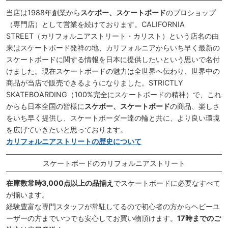
当店は1988年創業から
スケボー、スケートボード
のプロショップ
（専門店）として営業を続けております。CALIFORNIA
STREET（カリフォルニアストリート・カリスト）という店名の由
来はスケートボード発祥の地、カリフォルニアからいち早く最新の
スケートボードに関する情報を日本に提供したいという思いで名付
けました。現在スケートボードの魅力は全世界へ伝わり、世界中の
商品が当店で販売できるようになりました。STRICTLY
SKATEBOARDING（100%完全にスケートボードの精神）で、これ
からも日本全国の皆様に
スケボー、スケートボード
の商品、楽しさ
をいち早く提供し、スケートボーダー達の輪と共に、より良い環境
を広げていきたいと思っております。
カリフォルニアストリートの歴史について
スケートボードのカリフォルニアストリート
在庫数常時3,000点以上の品揃え
でスケートボードに必要なすべて
が揃います。
経験豊富な専門スタッフが常駐してるので初心者の方からヘビーユ
ーザーの方までいつでも安心してお買い物頂けます。
17時までのご