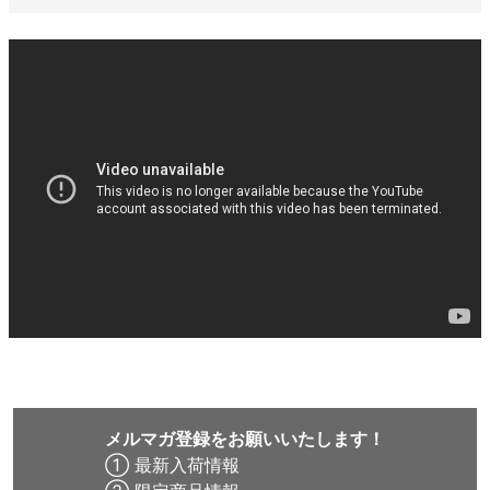
ボーンズ STF（エスティーエフ）
スケートパーク情報
特定商取引法に基づく表記
7.9inch
8.0inch
58mm
25cm
ボルト
ショーツ
パウエルペラルタ DF（ドラゴンフォーミュ
ラ）
8.0inch
8.1inch
59mm
25.5cm
パーツ・その他
長袖ボタンシャツ
ソフトウィール（クルーザー）
8.1inch
8.2inch
60mm
26cm
足回りセット（トラック・ウィールセット）
7分袖シャツ・ラグラン
8.2inch
8.3inch
62mm
26.5cm
ヘルメット・パッド
半袖シャツ
8.3inch
8.4inch
63mm
27cm
練習用アイテム（初心者におすすめ）
キャップ
8.4inch
8.5inch
64mm
27.5cm
スケートケース・バッグ
ソックス
8.5inch
8.6inch
65mm
28cm
メディア（雑誌・DVD・CD）
アンダーウエア
8.6inch
8.7inch
70mm
28.5cm
メルマガ登録をお願いいたします！
サイズの測り方
① 最新入荷情報
8.7inch
8.8inch
72mm
29cm