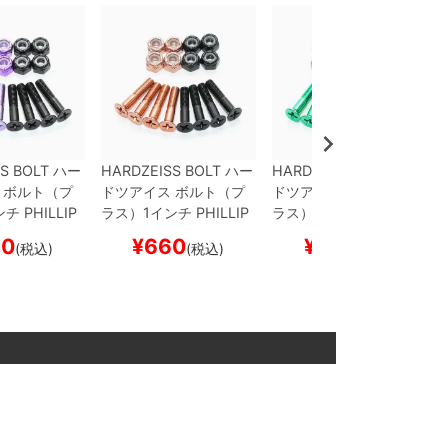
S BOLT
ハー
HARDZEISS BOLT
ハー
HARDZEISS BOLT
ハー
ボルト（プ
ドツアイス
ボルト（プ
ドツアイス
ボルト（プ
ンチ
PHILLIP
ラス）1インチ
PHILLIP
ラス）1インチ
PHILLIP
ROKI MURAO
S MK4
YUKIHISA NAK
S MK4
RYUICHI TANA
60
¥
660
¥
660
(税込)
(税込)
(税込)
/PURPLE
ス
AMURA
BLACK/BRON
KA
GREEN
スケートボ
ド スケボー
ZE
スケートボード スケ
ード スケボー
ボー