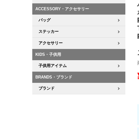
ACCESSORY・アクセサリー
8.8inch
8.9inch
75mm
29.5cm
バッグ
8.9inch
9.0inch以上
110mm
30cm
ステッカー
アクセサリー
9.0inch以上
KIDS・子供用
シェイプデッキ
子供用アイテム
高性能デッキ
BRANDS・ブランド
ブランド