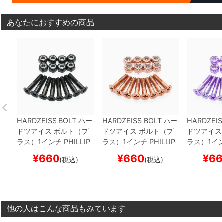
あなたにおすすめの商品
HARDZEISS BOLT
ハー
HARDZEISS BOLT
ハー
HARDZEIS
ドツアイス
ボルト（プ
ドツアイス
ボルト（プ
ドツアイス
ラス）1インチ
PHILLIP
ラス）1インチ
PHILLIP
ラス）1イ
S MK4
TOHRU KISHIRI
S MK4
HISASHI NAKA
S MK4
HI
¥
660
¥
660
¥
6
(税込)
(税込)
BLACK
スケートボード
MURA
BRONZE
スケー
KA
BLACK
スケボー
トボード スケボー
ケートボー
他の人はこんな商品もみています