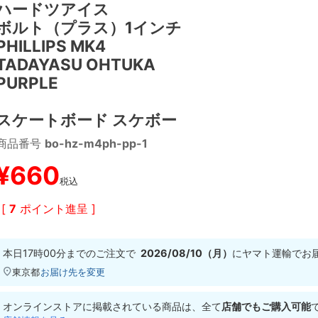
ハードツアイス
ボルト（プラス）1インチ
PHILLIPS MK4
TADAYASU OHTUKA
PURPLE
スケートボード スケボー
商品番号
bo-hz-m4ph-pp-1
¥
660
税込
[
7
ポイント進呈 ]
本日
17時00分
までのご注文で
2026/08/10（月）
に
ヤマト運輸
でお
東京都
お届け先を変更
オンラインストアに掲載されている商品は、全て
店舗でもご購入可能