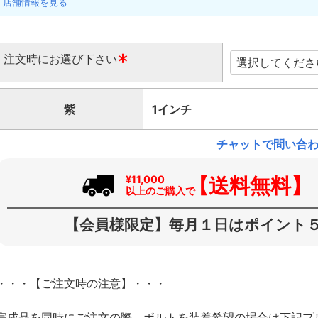
店舗情報を見る
注文時にお選び下さい
(
必
紫
1インチ
須
)
チャットで問い合
【送料無料】
¥11,000
以上のご購入で
【会員様限定】毎月１日はポイント５
・・・【ご注文時の注意】・・・
完成品を同時にご注文の際、ボルトを装着希望の場合は下記プ