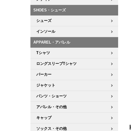
ボーンズ STF（エスティーエフ）
シューレース・その他
INFO
プライバシーポリシー
デッキテープ
パンツ
7.9inch
8.0inch
58mm
25cm
SHOES・シューズ
パウエルペラルタ DF（ドラゴンフォーミュラ）
スケートパーク情報
特定商取引法に基づく表記
ボルト
ショーツ
シューズ
8.0inch
8.1inch
59mm
25.5cm
ソフトウィール（クルーザー）
パーツ・その他
長袖ボタンシャツ
インソール
8.1inch
8.2inch
60mm
26cm
APPAREL・アパレル
足回りセット（トラック・ウィールセット）
7分袖シャツ・ラグラン
Tシャツ
8.2inch
8.3inch
62mm
26.5cm
ヘルメット・パッド
半袖シャツ
ロングスリーブTシャツ
8.3inch
8.4inch
63mm
27cm
パーカー
練習用アイテム（初心者におすすめ）
キャップ
8.4inch
8.5inch
64mm
27.5cm
ジャケット
スケートケース・バッグ
ソックス
パンツ・ショーツ
8.5inch
8.6inch
65mm
28cm
アパレル・その他
メディア（雑誌・DVD・CD）
アンダーウエア
8.6inch
8.7inch
70mm
28.5cm
キャップ
サイズの測り方
ソックス・その他
8.7inch
8.8inch
72mm
29cm