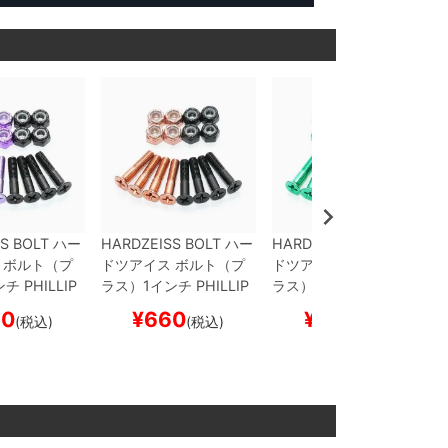
S BOLT
ハー
HARDZEISS BOLT
ハー
HARDZEISS BOLT
ハー
ボルト（プ
ドツアイス
ボルト（プ
ドツアイス
ボルト（プ
ンチ
PHILLIP
ラス）1インチ
PHILLIP
ラス）1インチ
PHILLIP
ROKI MURAO
S MK4
YUKIHISA NAK
S MK4
RYUICHI TANA
60
¥
660
¥
660
(税込)
(税込)
(税込)
/PURPLE
ス
AMURA
BLACK/BRON
KA
GREEN
スケートボ
ド スケボー
ZE
スケートボード スケ
ード スケボー
ボー