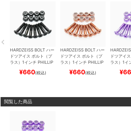
HARDZEISS BOLT
ハー
HARDZEISS BOLT
ハー
HARDZEIS
ドツアイス
ボルト（プ
ドツアイス
ボルト（プ
ドツアイス
ラス）1インチ
PHILLIP
ラス）1インチ
PHILLIP
ラス）1イ
S MK4
TOHRU KISHIRI
S MK4
HISASHI NAKA
S MK4
HI
¥
660
¥
660
¥
6
(税込)
(税込)
BLACK
スケートボード
MURA
BRONZE
スケー
KA
BLACK
スケボー
トボード スケボー
ケートボー
閲覧した商品