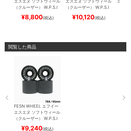
エスエヌ
ソフトウィール
エスエヌ
ソフトウィール
エスエ
（クルーザー）
W.P.S.I
（クルーザー）
W.P.S.I
（クル
HARDCORE SOFT SLID
HARDCORE SOFT SLID
HARDC
¥
8,800
¥
10,120
¥
(税込)
(税込)
E SQUARE LIP（78A）
E SQUARE LIP（78A）
E BEV
黒 60mm
スケートボー
黒 72mm
スケートボー
黒 65
ド スケボー
ド スケボー
ド ス
閲覧した商品
FESN WHEEL
エフイー
エスエヌ
ソフトウィール
（クルーザー）
W.P.S.I
HARDCORE SOFT SLID
¥
9,240
(税込)
E SQUARE LIP（78A）