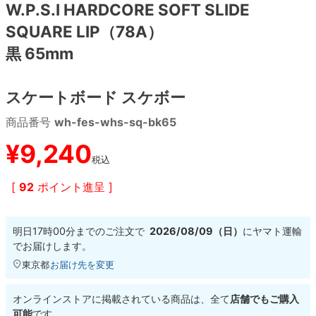
W.P.S.I HARDCORE SOFT SLIDE
SQUARE LIP（78A）
8.8inch
8.9inch
75mm
29.5cm
黒 65mm
8.9inch
9.0inch以上
110mm
30cm
スケートボード スケボー
9.0inch以上
商品番号
wh-fes-whs-sq-bk65
シェイプデッキ
¥
9,240
税込
高性能デッキ
[
92
ポイント進呈 ]
明日
17時00分
までのご注文で
2026/08/09（日）
に
ヤマト運輸
でお届けします。
東京都
お届け先を変更
オンラインストアに掲載されている商品は、全て
店舗でもご購入
可能
です。