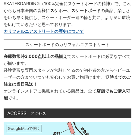
SKATEBOARDING（100%完全にスケートボードの精神）で、これ
からも日本全国の皆様に
スケボー、スケートボード
の商品、楽しさ
をいち早く提供し、スケートボーダー達の輪と共に、より良い環境
を広げていきたいと思っております。
カリフォルニアストリートの歴史について
スケートボードのカリフォルニアストリート
在庫数常時3,000点以上の品揃え
でスケートボードに必要なすべて
が揃います。
経験豊富な専門スタッフが常駐してるので初心者の方からヘビーユ
ーザーの方までいつでも安心してお買い物頂けます。
17時までのご
注文は当日発送！
オンラインストアに掲載されている商品は、全て
店舗でもご購入可
能
です。
ACCESS
アクセス
GoogleMapで開く