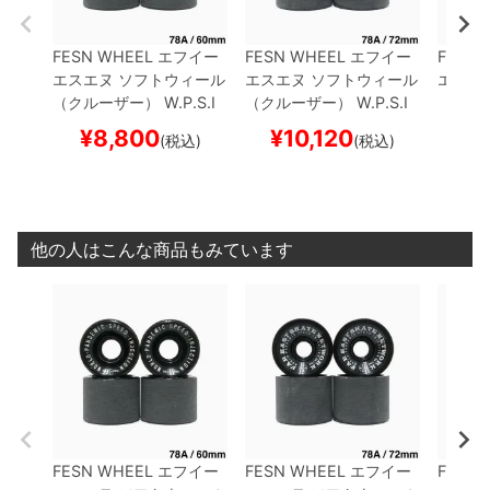
FESN WHEEL
エフイー
FESN WHEEL
エフイー
FESN 
エスエヌ
ソフトウィール
エスエヌ
ソフトウィール
エスエ
（クルーザー）
W.P.S.I
（クルーザー）
W.P.S.I
（クル
HARDCORE SOFT SLID
HARDCORE SOFT SLID
HARDC
¥
8,800
¥
10,120
¥
(税込)
(税込)
E SQUARE LIP（78A）
E SQUARE LIP（78A）
E BEV
黒 60mm
スケートボー
黒 72mm
スケートボー
黒 65
ド スケボー
ド スケボー
ド ス
他の人はこんな商品もみています
FESN WHEEL
エフイー
FESN WHEEL
エフイー
FESN 