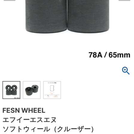
ボーンズ STF（エスティーエフ）
スケートパーク情報
特定商取引法に基づく表記
7.9inch
8.0inch
58mm
25cm
ボルト
ショーツ
パウエルペラルタ DF（ドラゴンフォーミュ
ラ）
8.0inch
8.1inch
59mm
25.5cm
パーツ・その他
長袖ボタンシャツ
ソフトウィール（クルーザー）
8.1inch
8.2inch
60mm
26cm
足回りセット（トラック・ウィールセット）
7分袖シャツ・ラグラン
8.2inch
8.3inch
62mm
26.5cm
ヘルメット・パッド
半袖シャツ
8.3inch
8.4inch
63mm
27cm
練習用アイテム（初心者におすすめ）
キャップ
8.4inch
8.5inch
64mm
27.5cm
スケートケース・バッグ
ソックス
8.5inch
8.6inch
65mm
28cm
メディア（雑誌・DVD・CD）
アンダーウエア
FESN WHEEL
8.6inch
8.7inch
70mm
28.5cm
エフイーエスエヌ
サイズの測り方
ソフトウィール（クルーザー）
8.7inch
8.8inch
72mm
29cm