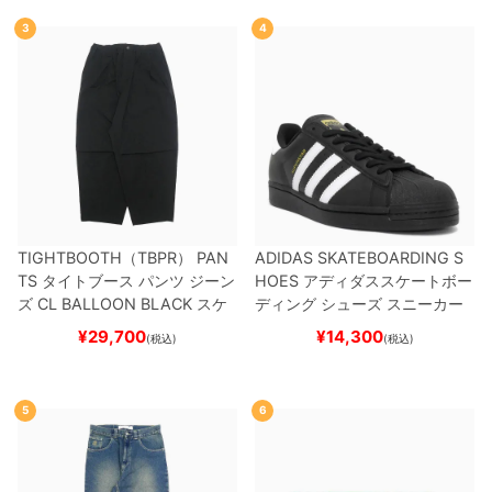
3
4
TIGHTBOOTH（TBPR） PAN
ADIDAS SKATEBOARDING S
TS
タイトブース
パンツ ジーン
HOES
アディダススケートボー
ズ
CL BALLOON
BLACK
スケ
ディング
シューズ スニーカー
ートボード スケボー
スーパースター
SUPERSTAR A
¥
29,700
¥
14,300
(税込)
(税込)
DV
BLACK/WHITE/WHITE
G
W6931
スケートボード スケボ
ー
5
6