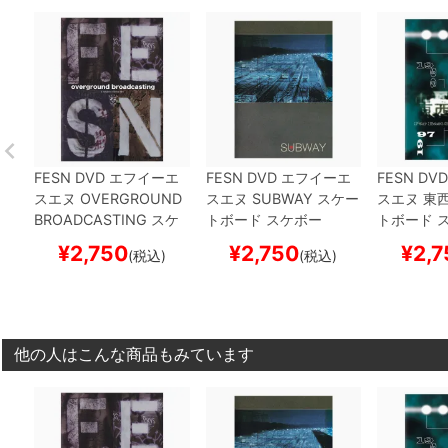
FESN
DVD
エフイーエ
FESN
DVD
エフイーエ
FESN
DVD
スエヌ
OVERGROUND
スエヌ
SUBWAY
スケー
スエヌ
東
BROADCASTING
スケ
トボード スケボー
トボード 
ートボード スケボー
¥
2,750
¥
2,750
¥
2,7
(税込)
(税込)
他の人はこんな商品もみています