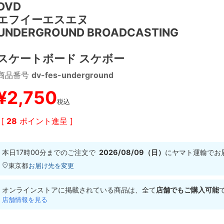
DVD
エフイーエスエヌ
UNDERGROUND BROADCASTING
スケートボード スケボー
商品番号
dv-fes-underground
¥
2,750
税込
[
28
ポイント進呈 ]
本日
17時00分
までのご注文で
2026/08/09（日）
に
ヤマト運輸
でお
東京都
お届け先を変更
オンラインストアに掲載されている商品は、全て
店舗でもご購入可能
店舗情報を見る