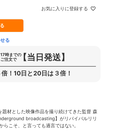
お気に入りに登録する
る
わせる
【当日発送】
17時までの
ご注文で
倍！10日と20日は３倍！
してスケートを題材とした映像作品を撮り続けてきた監督 森
ground broadcasting】がリバイバルリリ
たからこそ、と言っても過言ではない。