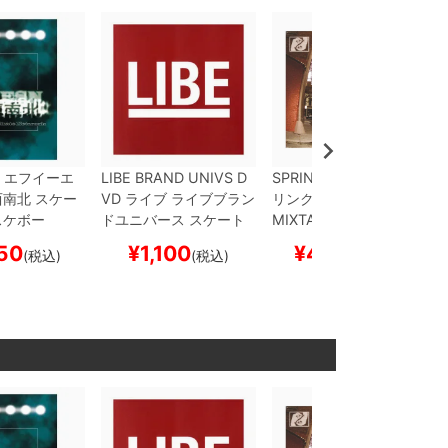
エフイーエ
LIBE BRAND UNIVS
D
SPRINKLES
DVD
スプ
西南北
スケー
VD
ライブ
ライブブラン
リンクルズ
A VISUAL
スケボー
ドユニバース
スケート
MIXTAPE
スケートボー
ボード スケボー
ド スケボー
50
¥
1,100
¥
4,400
(税込)
(税込)
(税込)