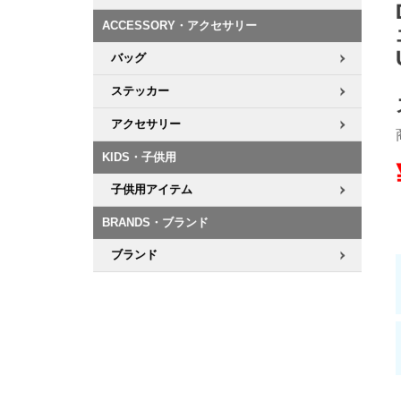
ACCESSORY・アクセサリー
8.8inch
8.9inch
75mm
29.5cm
バッグ
8.9inch
9.0inch以上
110mm
30cm
ステッカー
アクセサリー
9.0inch以上
KIDS・子供用
シェイプデッキ
子供用アイテム
高性能デッキ
BRANDS・ブランド
ブランド