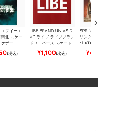
エフイーエ
LIBE BRAND UNIVS
D
SPRINKLES
DVD
スプ
西南北
スケー
VD
ライブ
ライブブラン
リンクルズ
A VISUAL
スケボー
ドユニバース
スケート
MIXTAPE
スケートボー
ボード スケボー
ド スケボー
50
¥
1,100
¥
4,400
(税込)
(税込)
(税込)