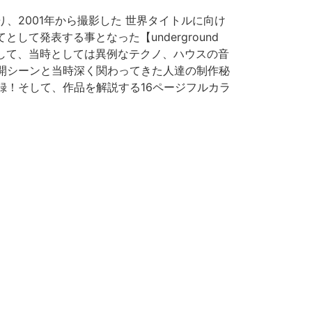
り、2001年から撮影した 世界タイトルに向け
して発表する事となった【underground
ng の前哨作として、当時としては異例なテクノ、ハウスの音
開シーンと当時深く関わってきた人達の制作秘
録！そして、作品を解説する16ページフルカラ