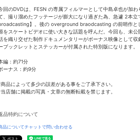
今回のDVDは、FESN の専属フィルマーとして中島卓也が加わ
て、撮り溜めたフッテージが膨大になり過ぎた為、急遽 2本立てと
broadcasting】。後の overground braodcasti
源をスケートビデオに使い大きな話題を呼んだ。今回も、未公
話を織り交ぜた制作ドキュメンタリーがボーナス映像として収
ーブックレットとステッカーが付属された特別版になります。
本編：約71分
ボーナス：約9分
*商品によって多少の誤差がある事をご了承下さい。
*当店舗に掲載の写真・文章の無断転載を禁じます。
返品特約について
商品についてチャットで問い合わせる