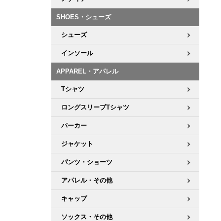
ボーンズ STF（エスティーエフ）
シューレース・その他
INFO
プライバシーポリシー
デッキテープ
パンツ
7.9inch
8.0inch
58mm
25cm
SHOES・シューズ
パウエルペラルタ DF（ドラゴンフォーミュラ）
スケートパーク情報
特定商取引法に基づく表記
ボルト
ショーツ
シューズ
8.0inch
8.1inch
59mm
25.5cm
ソフトウィール（クルーザー）
パーツ・その他
長袖ボタンシャツ
インソール
8.1inch
8.2inch
60mm
26cm
APPAREL・アパレル
足回りセット（トラック・ウィールセット）
7分袖シャツ・ラグラン
Tシャツ
8.2inch
8.3inch
62mm
26.5cm
ヘルメット・パッド
半袖シャツ
ロングスリーブTシャツ
8.3inch
8.4inch
63mm
27cm
パーカー
練習用アイテム（初心者におすすめ）
キャップ
8.4inch
8.5inch
64mm
27.5cm
ジャケット
スケートケース・バッグ
ソックス
パンツ・ショーツ
8.5inch
8.6inch
65mm
28cm
アパレル・その他
メディア（雑誌・DVD・CD）
アンダーウエア
8.6inch
8.7inch
70mm
28.5cm
キャップ
サイズの測り方
ソックス・その他
8.7inch
8.8inch
72mm
29cm