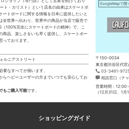
プロショップ（専門店）として営業を続けており
GoogleMapで開
アストリート・カリスト）という店名の由来はスケートボ
ケートボードに関する情報を日本に提供したいと
は全世界へ伝わり、世界中の商品が当店で販売で
DING（100%完全にスケートボードの精神）で、こ
の商品、楽しさをいち早く提供し、スケートボー
思っております。
〒150-0034
ォルニアストリート
東京都渋谷区代官山
必要なすべてが揃います。
03-3461-972
からヘビーユーザーの方までいつでも安心してお
相談窓口（チ
営業時間：12:00～
でもご購入可能
です。
（12月31日、1
ショッピングガイド