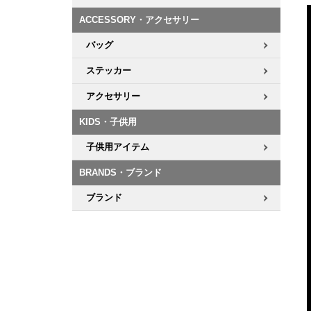
ACCESSORY・アクセサリー
8.8inch
8.9inch
75mm
29.5cm
バッグ
8.9inch
9.0inch以上
110mm
30cm
ステッカー
アクセサリー
9.0inch以上
KIDS・子供用
シェイプデッキ
子供用アイテム
高性能デッキ
BRANDS・ブランド
ブランド