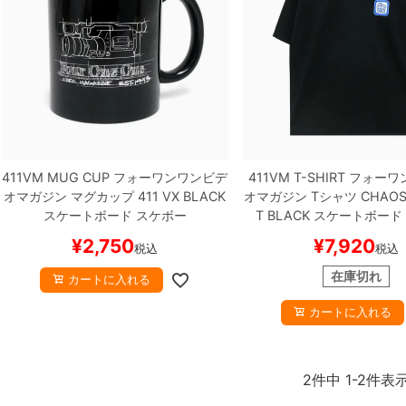
411VM MUG CUP
フォーワンワンビデ
411VM T-SHIRT
フォーワ
オマガジン
マグカップ
411 VX
BLACK
オマガジン
Tシャツ
CHAOS
スケートボード スケボー
T
BLACK
スケートボード
¥
2,750
¥
7,920
税込
税込
在庫切れ
カートに入れる
カートに入れる
2
件中
1
-
2
件表