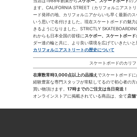
当店は1988年創業から
スケボー、スケートボード
の
ます。CALIFORNIA STREET（カリフォルニ
ード発祥の地、カリフォルニアからいち早く最新のス
いう思いで名付けました。現在スケートボードの魅力
きるようになりました。STRICTLY SKATEBOAR
れからも日本全国の皆様に
スケボー、スケートボード
ダー達の輪と共に、より良い環境を広げていきたいと
カリフォルニアストリートの歴史について
スケートボードのカリフ
在庫数常時3,000点以上の品揃え
でスケートボードに
経験豊富な専門スタッフが常駐してるので初心者の方
買い物頂けます。
17時までのご注文は当日発送！
オンラインストアに掲載されている商品は、全て
店舗