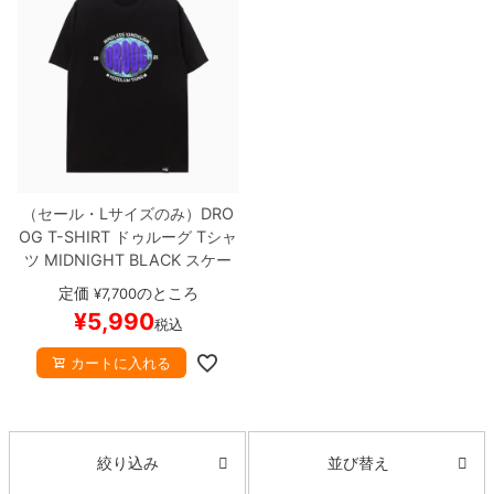
ボーンズ STF（エスティーエフ）
スケートパーク情報
特定商取引法に基づく表記
7.9inch
8.0inch
58mm
25cm
ボルト
ショーツ
パウエルペラルタ DF（ドラゴンフォーミュ
ラ）
8.0inch
8.1inch
59mm
25.5cm
パーツ・その他
長袖ボタンシャツ
ソフトウィール（クルーザー）
8.1inch
8.2inch
60mm
26cm
足回りセット（トラック・ウィールセット）
7分袖シャツ・ラグラン
8.2inch
8.3inch
62mm
26.5cm
（セール・Lサイズのみ）
DRO
ヘルメット・パッド
半袖シャツ
OG T-SHIRT
ドゥルーグ
Tシャ
ツ
MIDNIGHT
BLACK
スケー
8.3inch
8.4inch
63mm
27cm
練習用アイテム（初心者におすすめ）
キャップ
トボード スケボー
定価
のところ
¥
7,700
¥
5,990
8.4inch
8.5inch
64mm
27.5cm
税込
スケートケース・バッグ
ソックス
カートに入れる
8.5inch
8.6inch
65mm
28cm
メディア（雑誌・DVD・CD）
アンダーウエア
8.6inch
8.7inch
70mm
28.5cm
サイズの測り方
並び替え
絞り込み
8.7inch
8.8inch
72mm
29cm