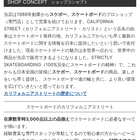
SHOP CONCEPT
ショップコンセプト
当店は1988年創業から
スケボー、スケートボード
のプロショップ
（専門店）として営業を続けております。CALIFORNIA
STREET（カリフォルニアストリート・カリスト）という店名の由
来はスケートボード発祥の地、カリフォルニアからいち早く最新の
スケートボードに関する情報を日本に提供したいという思いで名付
けました。現在スケートボードの魅力は全世界へ伝わり、世界中の
商品が当店で販売できるようになりました。STRICTLY
SKATEBOARDING（100%完全にスケートボードの精神）で、これ
からも日本全国の皆様に
スケボー、スケートボード
の商品、楽しさ
をいち早く提供し、スケートボーダー達の輪と共に、より良い環境
を広げていきたいと思っております。
カリフォルニアストリートの歴史について
スケートボードのカリフォルニアストリート
在庫数常時3,000点以上の品揃え
でスケートボードに必要なすべて
が揃います。
経験豊富な専門スタッフが常駐してるので初心者の方からヘビーユ