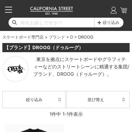
子供用デッキ
7.0inch以下
50mm
20cm
17時までのご注文は当日発送！
17時までのご注文は当日発送！
17時までのご注文は当日発送！
17時までのご注文は当日発送！
17時までのご注文は当日発送！
17時までのご注文は当日発送！
17時までのご注文は当日発送！
17時までのご注文は当日発送！
17時までのご注文は当日発送！
絞り込み
11,000円以上で送料無料！
11,000円以上で送料無料！
11,000円以上で送料無料！
11,000円以上で送料無料！
11,000円以上で送料無料！
11,000円以上で送料無料！
11,000円以上で送料無料！
11,000円以上で送料無料！
11,000円以上で送料無料！
スケートボード専門店
7.0inch以下
7.2inch
51mm
21cm
毎月1日はポイント5倍！10日と20日は3倍！
毎月1日はポイント5倍！10日と20日は3倍！
毎月1日はポイント5倍！10日と20日は3倍！
毎月1日はポイント5倍！10日と20日は3倍！
毎月1日はポイント5倍！10日と20日は3倍！
毎月1日はポイント5倍！10日と20日は3倍！
毎月1日はポイント5倍！10日と20日は3倍！
毎月1日はポイント5倍！10日と20日は3倍！
毎月1日はポイント5倍！10日と20日は3倍！
ブランド
D
DROOG
【ブランド】DROOG（ドゥルーグ）
デッキ新着一覧
トラック新着一覧
ウィール新着一覧
シューズ新着一覧
最新ブログ一覧
初心者の方へ
店舗情報
コンプリートセット（完成品）
Tシャツ
7.2inch
7.3inch
52mm
22cm
東京を拠点にスケートボードやグラフィテ
ィーなどのストリートシーンに精通する集団/
デッキブランド一覧（全てのデッキ）
トラックブランド一覧（全てのトラック）
ウィールブランド一覧（全てのウィール）
シューズブランド一覧
カテゴリー
商品情報
ショップライダー紹介
7.3inch
7.5inch
53mm
22.5cm
デッキ
ロングスリーブTシャツ
ブランド、DROOG（ドゥルーグ）。
サイズからデッキを選ぶ
適合デッキサイズから選ぶ
ウィールをサイズから選ぶ
シューズをサイズから選ぶ
徹底解析
スタッフ紹介
7.5inch
7.6inch
54mm
23cm
トラック
ジャケット
スピットファイヤー F4（フォーミュラフォ
サンダル
スタッフおすすめアイテム
カリフォルニアストリートの歴史
7.6inch
7.7inch
55mm
23.5cm
ウィール
パーカー
並び替え
絞り込み
ー）
インソール
ブランド紹介
求人情報
7.7inch
7.8inch
56mm
24cm
ベアリング
トレーナー・セーター
1
件中
1
-
1
件表示
ボーンズ XF（エックスフォーミュラ）
シューレース・その他
INFO
プライバシーポリシー
7.8inch
7.9inch
57mm
24.5cm
デッキテープ
パンツ