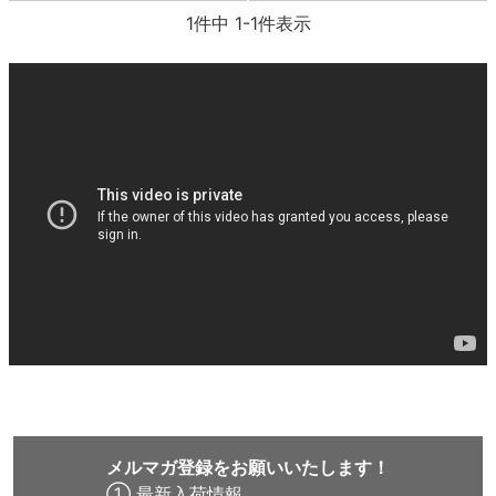
1
件中
1
-
1
件表示
8.8inch
8.9inch
75mm
29.5cm
8.9inch
9.0inch以上
110mm
30cm
9.0inch以上
シェイプデッキ
高性能デッキ
メルマガ登録をお願いいたします！
① 最新入荷情報