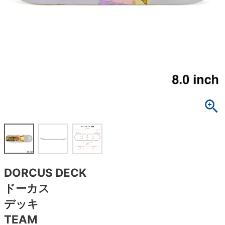
ボーンズ STF（エスティーエフ）
スケートパーク情報
特定商取引法に基づく表記
7.9inch
8.0inch
58mm
25cm
ボルト
ショーツ
パウエルペラルタ DF（ドラゴンフォーミュ
ラ）
8.0inch
8.1inch
59mm
25.5cm
パーツ・その他
長袖ボタンシャツ
ソフトウィール（クルーザー）
8.1inch
8.2inch
60mm
26cm
足回りセット（トラック・ウィールセット）
7分袖シャツ・ラグラン
8.2inch
8.3inch
62mm
26.5cm
ヘルメット・パッド
半袖シャツ
8.3inch
8.4inch
63mm
27cm
練習用アイテム（初心者におすすめ）
キャップ
8.4inch
8.5inch
64mm
27.5cm
スケートケース・バッグ
ソックス
DORCUS DECK
8.5inch
8.6inch
65mm
28cm
メディア（雑誌・DVD・CD）
アンダーウエア
ドーカス
8.6inch
8.7inch
70mm
28.5cm
デッキ
サイズの測り方
TEAM
8.7inch
8.8inch
72mm
29cm