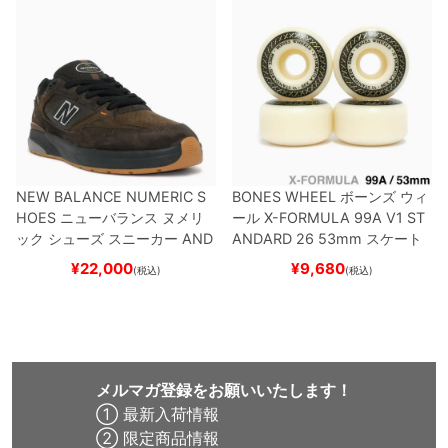
NEW BALANCE NUMERIC S
BONES WHEEL
ボーンズ
ウィ
HOES
ニューバランス ヌメリ
ール
X-FORMULA 99A V1 ST
ック
シューズ スニーカー
AND
ANDARD 26
53mm
スケート
REW REYNOLDS 933
NM933
ボード スケボー
¥
22,000
¥
9,680
(税込)
(税込)
BAR
BROWN/BLACK
スケート
ボード スケボー
メルマガ登録をお願いいたします！
① 最新入荷情報
② 限定商品情報