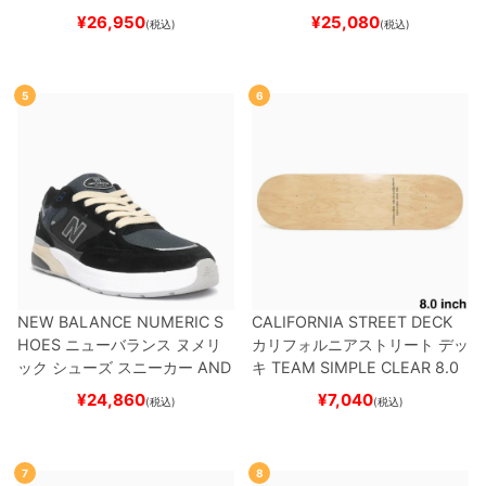
ード スケボー
¥
26,950
¥
25,080
(税込)
(税込)
5
6
NEW BALANCE NUMERIC S
CALIFORNIA STREET DECK
HOES
ニューバランス ヌメリ
カリフォルニアストリート
デッ
ック
シューズ スニーカー
AND
キ
TEAM
SIMPLE CLEAR 8.0
REW REYNOLDS 933
UN933
ブランク（DSM）
スケートボ
¥
24,860
¥
7,040
(税込)
(税込)
BNT
BLACK/NAVY
スケートボ
ード スケボー
ード スケボー
7
8