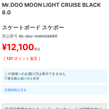
Mr.DOO MOON LIGHT CRUISE BLACK
8.0
8.8inch
8.9inch
75mm
29.5cm
8.9inch
9.0inch以上
110mm
30cm
スケートボード スケボー
商品番号
de-doc-mdmlcbk80
9.0inch以上
¥
12,100
シェイプデッキ
税込
[
121
ポイント進呈 ]
高性能デッキ
この地域へのお届け日は表示できません
東京都
お届け先を変更
店舗情報を見る