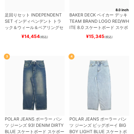
足回りセット
INDEPENDENT
BAKER DECK
ベイカー
デッキ
SET
インディペンデント
トラ
TEAM
BRAND LOGO RED/WH
ック＆ウィール＆ベアリングセ
ITE 8.0
スケートボード スケボ
ット
（トリック用）
スケートボ
ー
¥
14,454
¥
15,345
(税込)
(税込)
ード スケボー
3
4
POLAR JEANS
ポーラー
パン
POLAR JEANS
ポーラー
パン
ツ ジーンズ
93! DENIM
DIRTY
ツ ジーンズ ビッグボーイ
BIG
BLUE
スケートボード スケボー
BOY
LIGHT BLUE
スケートボ