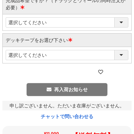
完成品希望ですか？（トラックとウィールの同時注文が
必要）
(
必
須
)
デッキテープをお選び下さい
(
必
須
)
再入荷お知らせ
申し訳ございません。ただいま在庫がございません。
チャットで問い合わせる
¥11,000