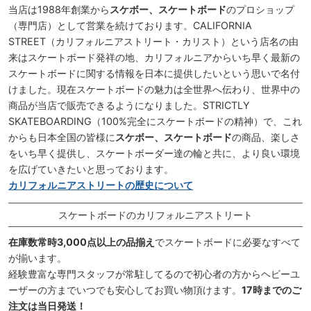
当店は1988年創業から
スケボー、スケートボード
のプロショップ
（専門店）として営業を続けております。CALIFORNIA
STREET（カリフォルニアストリート・カリスト）という店名の由
来はスケートボード発祥の地、カリフォルニアからいち早く最新の
スケートボードに関する情報を日本に提供したいという思いで名付
けました。現在スケートボードの魅力は全世界へ伝わり、世界中の
商品が当店で販売できるようになりました。STRICTLY
SKATEBOARDING（100%完全にスケートボードの精神）で、これ
からも日本全国の皆様に
スケボー、スケートボード
の商品、楽しさ
をいち早く提供し、スケートボーダー達の輪と共に、より良い環境
を広げていきたいと思っております。
カリフォルニアストリートの歴史について
スケートボードのカリフォルニアストリート
在庫数常時3,000点以上の品揃え
でスケートボードに必要なすべて
が揃います。
経験豊富な専門スタッフが常駐してるので初心者の方からヘビーユ
ーザーの方までいつでも安心してお買い物頂けます。
17時までのご
注文は当日発送！