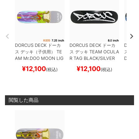
DORCUS DECK
ドーカ
DORCUS DECK
ドーカ
DORCU
ス
デッキ（子供用）
TE
ス
デッキ
TEAM
OCULA
ス
デッ
AM
Mr.DOO MOON LIG
R TAG BLACK/SILVER
DORCU
HT CRUISE PURPLE 7.2
8.0
スケートボード スケ
CRUISE
¥
12,100
¥
12,100
¥
1
(税込)
(税込)
5
スケートボード スケボ
ボー
ボード
ー
閲覧した商品