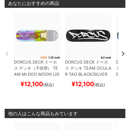
あなたにおすすめの商品
DORCUS DECK
ドーカ
DORCUS DECK
ドーカ
DORCU
ス
デッキ（子供用）
TE
ス
デッキ
TEAM
OCULA
ス
デッ
AM
Mr.DOO MOON LIG
R TAG BLACK/SILVER
DORCU
HT CRUISE PURPLE 7.2
8.0
スケートボード スケ
CRUISE
¥
12,100
¥
12,100
¥
1
(税込)
(税込)
5
スケートボード スケボ
ボー
ボード
ー
他の人はこんな商品もみています