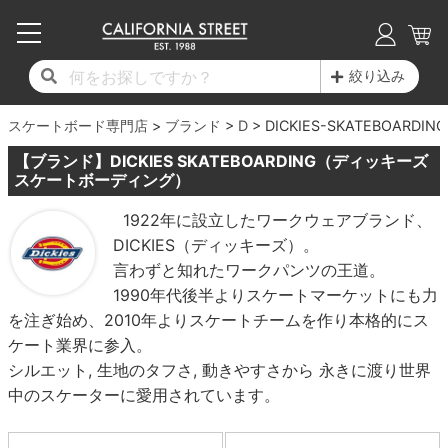
子供用デッキ
7.0inch以下
50mm
20cm
17時までのご注文は当日発送！
17時までのご注文は当日発送！
17時までのご注文は当日発送！
17時までのご注文は当日発送！
17時までのご注文は当日発送！
17時までのご注文は当日発送！
17時までのご注文は当日発送！
17時までのご注文は当日発送！
17時までのご注文は当日発送！
絞り込み
11,000円以上で送料無料！
11,000円以上で送料無料！
11,000円以上で送料無料！
11,000円以上で送料無料！
11,000円以上で送料無料！
11,000円以上で送料無料！
11,000円以上で送料無料！
11,000円以上で送料無料！
11,000円以上で送料無料！
スケートボード専門店
7.0inch以下
7.2inch
51mm
21cm
毎月1日はポイント5倍！10日と20日は3倍！
毎月1日はポイント5倍！10日と20日は3倍！
毎月1日はポイント5倍！10日と20日は3倍！
毎月1日はポイント5倍！10日と20日は3倍！
毎月1日はポイント5倍！10日と20日は3倍！
毎月1日はポイント5倍！10日と20日は3倍！
毎月1日はポイント5倍！10日と20日は3倍！
毎月1日はポイント5倍！10日と20日は3倍！
毎月1日はポイント5倍！10日と20日は3倍！
ブランド
D
DICKIES-SKATEBOARDING
【ブランド】DICKIES SKATEBOARDING（ディッキーズ
デッキ新着一覧
トラック新着一覧
ウィール新着一覧
シューズ新着一覧
最新ブログ一覧
初心者の方へ
店舗情報
コンプリートセット（完成品）
Tシャツ
7.2inch
7.3inch
52mm
22cm
スケートボーディング）
1922年に設立したワークウェアブランド、
デッキブランド一覧（全てのデッキ）
トラックブランド一覧（全てのトラック）
ウィールブランド一覧（全てのウィール）
シューズブランド一覧
カテゴリー
商品情報
ショップライダー紹介
7.3inch
7.5inch
53mm
22.5cm
デッキ
ロングスリーブTシャツ
DICKIES（ディッキーズ）。
言わずと知れたワークパンツの王道。
サイズからデッキを選ぶ
適合デッキサイズから選ぶ
ウィールをサイズから選ぶ
シューズをサイズから選ぶ
徹底解析
スタッフ紹介
7.5inch
7.6inch
54mm
23cm
トラック
ジャケット
1990年代後半よりスケートマーケットにも力
を注ぎ始め、2010年よりスケートチームを作り本格的にス
スピットファイヤー F4（フォーミュラフォ
サンダル
スタッフおすすめアイテム
カリフォルニアストリートの歴史
7.6inch
7.7inch
55mm
23.5cm
ウィール
パーカー
ケート業界に参入。
ー）
シルエット, 生地のタフさ, 動きやすさから 永きに渡り世界
インソール
ブランド紹介
求人情報
7.7inch
7.8inch
56mm
24cm
ベアリング
トレーナー・セーター
中のスケーターに愛用されています。
ボーンズ XF（エックスフォーミュラ）
シューレース・その他
INFO
プライバシーポリシー
7.8inch
7.9inch
57mm
24.5cm
デッキテープ
パンツ