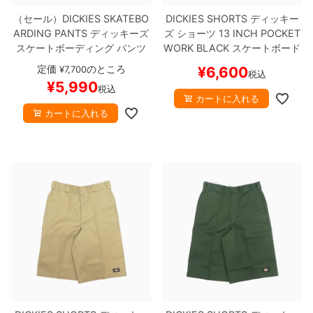
（セール）
DICKIES SKATEBO
DICKIES SHORTS
ディッキー
ARDING PANTS
ディッキーズ
ズ
ショーツ
13 INCH POCKET
スケートボーディング
パンツ
WORK
BLACK
スケートボード
ジーンズ
SLIM FIT FLEX PANT
スケボー
定価
のところ
¥
7,700
¥
6,600
税込
S
DESERT SAND
スケートボー
¥
5,990
税込
ド スケボー
カートに入れる
カートに入れる