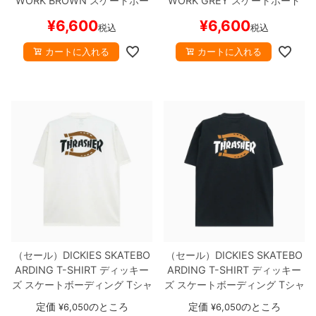
WORK
BROWN
スケートボー
WORK
GREY
スケートボード
ド スケボー
スケボー
¥
6,600
¥
6,600
税込
税込
カートに入れる
カートに入れる
（セール）
DICKIES SKATEBO
（セール）
DICKIES SKATEBO
ARDING T-SHIRT
ディッキー
ARDING T-SHIRT
ディッキー
ズ スケートボーディング
Tシャ
ズ スケートボーディング
Tシャ
ツ
DICKIES x THRASHER GRA
ツ
DICKIES x THRASHER GRA
定価
のところ
定価
のところ
¥
6,050
¥
6,050
PHIC
WHITE
スケートボード
PHIC
BLACK
スケートボード