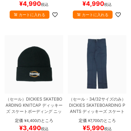
¥
4,990
¥
4,990
税込
税込
スケボー
スケボー
カートに入れる
カートに入れる
（セール）
DICKIES SKATEBO
（セール・34/32サイズのみ）
ARDING KNITCAP
ディッキー
DICKIES SKATEBOARDING P
ズ スケートボーディング
ニッ
ANTS
ディッキーズ スケート
トキャップ
DICKIES x THRAS
ボーディング
パンツ ジーンズ
定価
のところ
定価
のところ
¥
4,400
¥
7,700
HER BEANIE
BLACK
スケート
SLIM FIT FLEX PANTS
DARK
¥
3,490
¥
5,990
税込
税込
ボード スケボー
NAVY
スケートボード スケボ