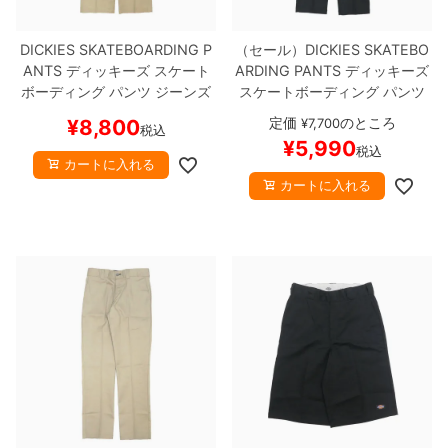
DICKIES SKATEBOARDING P
（セール）
DICKIES SKATEBO
ANTS
ディッキーズ スケート
ARDING PANTS
ディッキーズ
ボーディング
パンツ ジーンズ
スケートボーディング
パンツ
DOUBLE KNEE TWILL PANT
ジーンズ
SLIM FIT FLEX PANT
定価
のところ
¥
8,800
¥
7,700
税込
DESERT SAND
スケートボー
S
BLACK
スケートボード スケ
¥
5,990
税込
ド スケボー
ボー
カートに入れる
カートに入れる