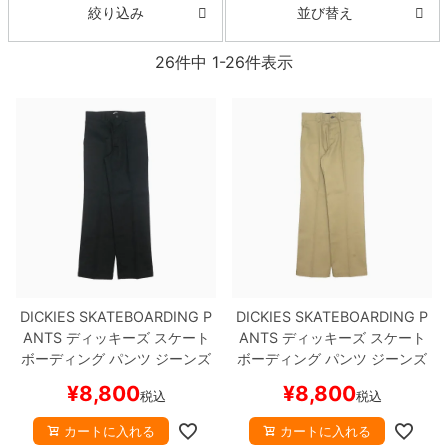
ボーンズ STF（エスティーエフ）
並び替え
絞り込み
スケートパーク情報
特定商取引法に基づく表記
7.9inch
8.0inch
58mm
25cm
ボルト
ショーツ
パウエルペラルタ DF（ドラゴンフォーミュ
26
件中
1
-
26
件表示
ラ）
8.0inch
8.1inch
59mm
25.5cm
パーツ・その他
長袖ボタンシャツ
ソフトウィール（クルーザー）
8.1inch
8.2inch
60mm
26cm
足回りセット（トラック・ウィールセット）
7分袖シャツ・ラグラン
8.2inch
8.3inch
62mm
26.5cm
ヘルメット・パッド
半袖シャツ
8.3inch
8.4inch
63mm
27cm
練習用アイテム（初心者におすすめ）
キャップ
8.4inch
8.5inch
64mm
27.5cm
スケートケース・バッグ
ソックス
DICKIES SKATEBOARDING P
DICKIES SKATEBOARDING P
ANTS
ディッキーズ スケート
ANTS
ディッキーズ スケート
8.5inch
8.6inch
65mm
28cm
メディア（雑誌・DVD・CD）
アンダーウエア
ボーディング
パンツ ジーンズ
ボーディング
パンツ ジーンズ
REGULAR FIT TWILL 30 LEN
REGULAR FIT TWILL 30 LEN
¥
8,800
¥
8,800
8.6inch
8.7inch
70mm
28.5cm
税込
税込
GTH
BLACK
スケートボード
GTH
KHAKI
スケートボード ス
サイズの測り方
スケボー
ケボー
カートに入れる
カートに入れる
8.7inch
8.8inch
72mm
29cm