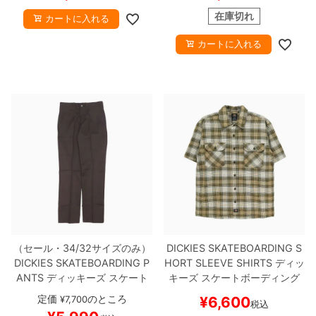
ー
在庫切れ
カートに入れる
カートに入れる
（セール・34/32サイズのみ）
DICKIES SKATEBOARDING S
DICKIES SKATEBOARDING P
HORT SLEEVE SHIRTS
ディッ
ANTS
ディッキーズ スケート
キーズ スケートボーディング
ボーディング
パンツ ジーンズ
半袖シャツ
MIKE ANDERSON
定価
のところ
¥
7,700
¥
6,600
税込
SLIM FIT FLEX PANTS
CHOC
WORK SHIRT
DARK OLIVE
ス