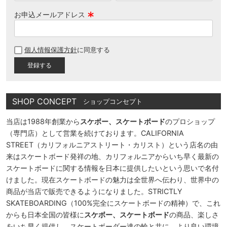
お申込メールアドレス
(
必
個人情報保護方針
に同意する
須
)
SHOP CONCEPT
ショップコンセプト
当店は1988年創業から
スケボー、スケートボード
のプロショップ
（専門店）として営業を続けております。CALIFORNIA
STREET（カリフォルニアストリート・カリスト）という店名の由
来はスケートボード発祥の地、カリフォルニアからいち早く最新の
スケートボードに関する情報を日本に提供したいという思いで名付
けました。現在スケートボードの魅力は全世界へ伝わり、世界中の
商品が当店で販売できるようになりました。STRICTLY
SKATEBOARDING（100%完全にスケートボードの精神）で、これ
からも日本全国の皆様に
スケボー、スケートボード
の商品、楽しさ
をいち早く提供し、スケートボーダー達の輪と共に、より良い環境