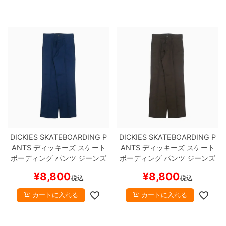
8.8inch
8.9inch
75mm
29.5cm
8.9inch
9.0inch以上
110mm
30cm
9.0inch以上
シェイプデッキ
高性能デッキ
DICKIES SKATEBOARDING P
DICKIES SKATEBOARDING P
ANTS
ディッキーズ スケート
ANTS
ディッキーズ スケート
ボーディング
パンツ ジーンズ
ボーディング
パンツ ジーンズ
REGULAR FIT TWILL 30 LEN
REGULAR FIT TWILL 30 LEN
¥
8,800
¥
8,800
税込
税込
GTH
DARK NAVY
スケートボ
GTH
BROWN
スケートボード
ード スケボー
スケボー
カートに入れる
カートに入れる