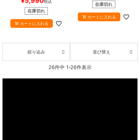
¥
5,990
税込
OLATE BROWN
スケートボー
ケートボード スケボー
在庫切れ
ド スケボー
在庫切れ
カートに入れる
カートに入れる
並び替え
絞り込み
26
件中
1
-
26
件表示