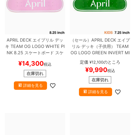
APRIL DECK
エイプリル
デッ
（セール）
APRIL DECK
エイプ
キ
TEAM
OG LOGO WHITE PI
リル
デッキ（子供用）
TEAM
NK 8.25
スケートボード スケ
OG LOGO GREEN INVERT MI
ボー
NI 7.25
スケートボード スケボ
定価
のところ
¥
14,300
¥
12,100
税込
ー
¥
9,990
税込
在庫切れ
在庫切れ
詳細を見る
詳細を見る