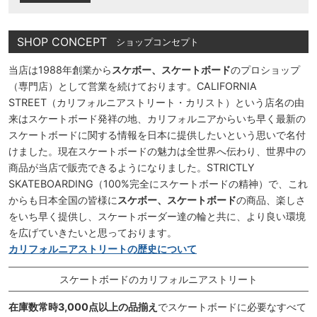
SHOP CONCEPT
ショップコンセプト
当店は1988年創業から
スケボー、スケートボード
のプロショップ
（専門店）として営業を続けております。CALIFORNIA
STREET（カリフォルニアストリート・カリスト）という店名の由
来はスケートボード発祥の地、カリフォルニアからいち早く最新の
スケートボードに関する情報を日本に提供したいという思いで名付
けました。現在スケートボードの魅力は全世界へ伝わり、世界中の
商品が当店で販売できるようになりました。STRICTLY
SKATEBOARDING（100%完全にスケートボードの精神）で、これ
からも日本全国の皆様に
スケボー、スケートボード
の商品、楽しさ
をいち早く提供し、スケートボーダー達の輪と共に、より良い環境
を広げていきたいと思っております。
カリフォルニアストリートの歴史について
スケートボードのカリフォルニアストリート
在庫数常時3,000点以上の品揃え
でスケートボードに必要なすべて