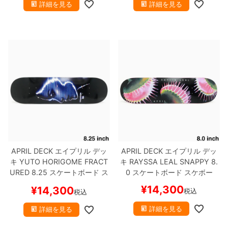
詳細を見る
詳細を見る
8.8inch
8.9inch
75mm
29.5cm
8.9inch
9.0inch以上
110mm
30cm
9.0inch以上
シェイプデッキ
高性能デッキ
APRIL DECK
エイプリル
デッ
APRIL DECK
エイプリル
デッ
キ
YUTO HORIGOME
FRACT
キ
RAYSSA LEAL
SNAPPY 8.
URED 8.25
スケートボード ス
0
スケートボード スケボー
ケボー
¥
14,300
¥
14,300
税込
税込
詳細を見る
詳細を見る