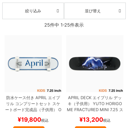
ボーンズ STF（エスティーエフ）
スケートパーク情報
特定商取引法に基づく表記
7.9inch
8.0inch
58mm
25cm
並び替え
絞り込み
ボルト
ショーツ
パウエルペラルタ DF（ドラゴンフォーミュ
ラ）
25
件中
1
-
25
件表示
8.0inch
8.1inch
59mm
25.5cm
パーツ・その他
長袖ボタンシャツ
ソフトウィール（クルーザー）
8.1inch
8.2inch
60mm
26cm
足回りセット（トラック・ウィールセット）
7分袖シャツ・ラグラン
8.2inch
8.3inch
62mm
26.5cm
ヘルメット・パッド
半袖シャツ
8.3inch
8.4inch
63mm
27cm
練習用アイテム（初心者におすすめ）
キャップ
8.4inch
8.5inch
64mm
27.5cm
スケートケース・バッグ
ソックス
8.5inch
8.6inch
65mm
28cm
防水ケース付き
APRIL
エイプ
APRIL DECK
エイプリル
デッ
メディア（雑誌・DVD・CD）
アンダーウエア
リル
コンプリートセット
スケ
キ（子供用）
YUTO HORIGO
ートボード完成品（子供用）
O
ME
FRACTURED MINI 7.25
ス
8.6inch
8.7inch
70mm
28.5cm
サイズの測り方
G LOGO BLUE 7.25
スケート
ケートボード スケボー
¥
19,800
¥
13,200
税込
税込
ボード スケボー
8.7inch
8.8inch
72mm
29cm