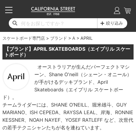
子供用デッキ
7.0inch以下
50mm
20cm
17時までのご注文は当日発送！
17時までのご注文は当日発送！
17時までのご注文は当日発送！
17時までのご注文は当日発送！
17時までのご注文は当日発送！
17時までのご注文は当日発送！
17時までのご注文は当日発送！
17時までのご注文は当日発送！
17時までのご注文は当日発送！
絞り込み
11,000円以上で送料無料！
11,000円以上で送料無料！
11,000円以上で送料無料！
11,000円以上で送料無料！
11,000円以上で送料無料！
11,000円以上で送料無料！
11,000円以上で送料無料！
11,000円以上で送料無料！
11,000円以上で送料無料！
スケートボード専門店
7.0inch以下
7.2inch
51mm
21cm
毎月1日はポイント5倍！10日と20日は3倍！
毎月1日はポイント5倍！10日と20日は3倍！
毎月1日はポイント5倍！10日と20日は3倍！
毎月1日はポイント5倍！10日と20日は3倍！
毎月1日はポイント5倍！10日と20日は3倍！
毎月1日はポイント5倍！10日と20日は3倍！
毎月1日はポイント5倍！10日と20日は3倍！
毎月1日はポイント5倍！10日と20日は3倍！
毎月1日はポイント5倍！10日と20日は3倍！
ブランド
A
APRIL
【ブランド】APRIL SKATEBOARDS（エイプリル スケー
デッキ新着一覧
トラック新着一覧
ウィール新着一覧
シューズ新着一覧
最新ブログ一覧
初心者の方へ
店舗情報
コンプリートセット（完成品）
Tシャツ
7.2inch
7.3inch
52mm
22cm
トボード）
オーストラリアが生んだパーフェクトマシ
デッキブランド一覧（全てのデッキ）
トラックブランド一覧（全てのトラック）
ウィールブランド一覧（全てのウィール）
シューズブランド一覧
カテゴリー
商品情報
ショップライダー紹介
7.3inch
7.5inch
53mm
22.5cm
デッキ
ロングスリーブTシャツ
ーン、Shane O'neill（シェーン・オニール）
が手がけるデッキブランド、April
サイズからデッキを選ぶ
適合デッキサイズから選ぶ
ウィールをサイズから選ぶ
シューズをサイズから選ぶ
徹底解析
スタッフ紹介
7.5inch
7.6inch
54mm
23cm
トラック
ジャケット
Skateboards（エイプリル スケートボー
ド）。
スピットファイヤー F4（フォーミュラフォ
サンダル
スタッフおすすめアイテム
カリフォルニアストリートの歴史
7.6inch
7.7inch
55mm
23.5cm
ウィール
パーカー
チームライダーには、SHANE O’NEILL、堀米雄斗、GUY
ー）
MARIANO、ISH CEPEDA、RAYSSA LEAL、岸海、RONNIE
インソール
ブランド紹介
求人情報
7.7inch
7.8inch
56mm
24cm
ベアリング
トレーナー・セーター
KESSNER、NOAH NAYEF、YOSEF RATLEFF など、次世代
ボーンズ XF（エックスフォーミュラ）
の若手テクニシャンたちが名を連ねています。
シューレース・その他
INFO
プライバシーポリシー
7.8inch
7.9inch
57mm
24.5cm
デッキテープ
パンツ