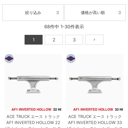
ボーンズ STF（エスティーエフ）
スケートパーク情報
特定商取引法に基づく表記
7.9inch
8.0inch
58mm
25cm
ボルト
ショーツ
価格が高い順
絞り込み
パウエルペラルタ DF（ドラゴンフォーミュ
ラ）
8.0inch
8.1inch
59mm
25.5cm
68
件中
1
-
30
件表示
パーツ・その他
長袖ボタンシャツ
ソフトウィール（クルーザー）
8.1inch
8.2inch
60mm
26cm
1
2
3
足回りセット（トラック・ウィールセット）
7分袖シャツ・ラグラン
8.2inch
8.3inch
62mm
26.5cm
ヘルメット・パッド
半袖シャツ
8.3inch
8.4inch
63mm
27cm
練習用アイテム（初心者におすすめ）
キャップ
8.4inch
8.5inch
64mm
27.5cm
スケートケース・バッグ
ソックス
8.5inch
8.6inch
65mm
28cm
メディア（雑誌・DVD・CD）
アンダーウエア
8.6inch
8.7inch
70mm
28.5cm
サイズの測り方
ACE TRUCK
エース
トラック
ACE TRUCK
エース
トラック
AF1 INVERTED HOLLOW
22
AF1 INVERTED HOLLOW
33
8.7inch
8.8inch
72mm
29cm