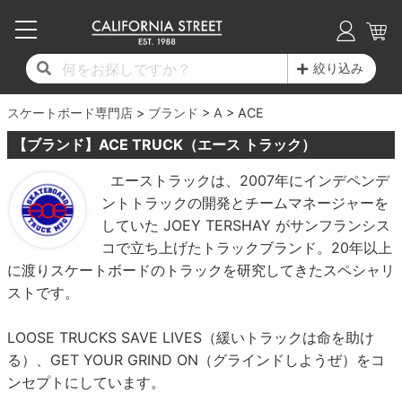
子供用デッキ
7.0inch以下
50mm
20cm
17時までのご注文は当日発送！
17時までのご注文は当日発送！
17時までのご注文は当日発送！
17時までのご注文は当日発送！
17時までのご注文は当日発送！
17時までのご注文は当日発送！
17時までのご注文は当日発送！
17時までのご注文は当日発送！
17時までのご注文は当日発送！
絞り込み
11,000円以上で送料無料！
11,000円以上で送料無料！
11,000円以上で送料無料！
11,000円以上で送料無料！
11,000円以上で送料無料！
11,000円以上で送料無料！
11,000円以上で送料無料！
11,000円以上で送料無料！
11,000円以上で送料無料！
スケートボード専門店
7.0inch以下
7.2inch
51mm
21cm
毎月1日はポイント5倍！10日と20日は3倍！
毎月1日はポイント5倍！10日と20日は3倍！
毎月1日はポイント5倍！10日と20日は3倍！
毎月1日はポイント5倍！10日と20日は3倍！
毎月1日はポイント5倍！10日と20日は3倍！
毎月1日はポイント5倍！10日と20日は3倍！
毎月1日はポイント5倍！10日と20日は3倍！
毎月1日はポイント5倍！10日と20日は3倍！
毎月1日はポイント5倍！10日と20日は3倍！
ブランド
A
ACE
【ブランド】ACE TRUCK（エース トラック）
デッキ新着一覧
トラック新着一覧
ウィール新着一覧
シューズ新着一覧
最新ブログ一覧
初心者の方へ
店舗情報
コンプリートセット（完成品）
Tシャツ
7.2inch
7.3inch
52mm
22cm
エーストラックは、2007年にインデペンデ
ントトラックの開発とチームマネージャーを
デッキブランド一覧（全てのデッキ）
トラックブランド一覧（全てのトラック）
ウィールブランド一覧（全てのウィール）
シューズブランド一覧
カテゴリー
商品情報
ショップライダー紹介
7.3inch
7.5inch
53mm
22.5cm
デッキ
ロングスリーブTシャツ
していた JOEY TERSHAY がサンフランシス
コで立ち上げたトラックブランド。20年以上
サイズからデッキを選ぶ
適合デッキサイズから選ぶ
ウィールをサイズから選ぶ
シューズをサイズから選ぶ
徹底解析
スタッフ紹介
7.5inch
7.6inch
54mm
23cm
トラック
ジャケット
に渡りスケートボードのトラックを研究してきたスペシャリ
ストです。
スピットファイヤー F4（フォーミュラフォ
サンダル
スタッフおすすめアイテム
カリフォルニアストリートの歴史
7.6inch
7.7inch
55mm
23.5cm
ウィール
パーカー
ー）
LOOSE TRUCKS SAVE LIVES（緩いトラックは命を助け
インソール
ブランド紹介
求人情報
7.7inch
7.8inch
56mm
24cm
ベアリング
トレーナー・セーター
る）、GET YOUR GRIND ON（グラインドしようぜ）をコ
ボーンズ XF（エックスフォーミュラ）
ンセプトにしています。
シューレース・その他
INFO
プライバシーポリシー
7.8inch
7.9inch
57mm
24.5cm
デッキテープ
パンツ