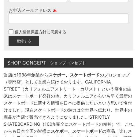
お申込メールアドレス
(
必
個人情報保護方針
に同意する
須
)
SHOP CONCEPT
ショップコンセプト
当店は1988年創業から
スケボー、スケートボード
のプロショップ
（専門店）として営業を続けております。CALIFORNIA
STREET（カリフォルニアストリート・カリスト）という店名の由
来はスケートボード発祥の地、カリフォルニアからいち早く最新の
スケートボードに関する情報を日本に提供したいという思いで名付
けました。現在スケートボードの魅力は全世界へ伝わり、世界中の
商品が当店で販売できるようになりました。STRICTLY
SKATEBOARDING（100%完全にスケートボードの精神）で、これ
からも日本全国の皆様に
スケボー、スケートボード
の商品、楽しさ