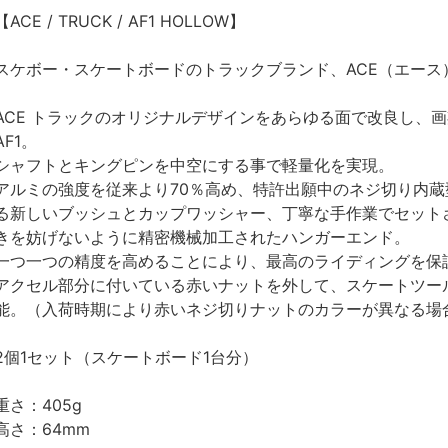
【ACE / TRUCK / AF1 HOLLOW】
スケボー・スケートボードのトラックブランド、ACE（エース
ACE トラックのオリジナルデザインをあらゆる面で改良し、
AF1。
シャフトとキングピンを中空にする事で軽量化を実現。
アルミの強度を従来より70％高め、特許出願中のネジ切り内
る新しいブッシュとカップワッシャー、丁寧な手作業でセット
きを妨げないように精密機械加工されたハンガーエンド。
一つ一つの精度を高めることにより、最高のライディングを保
アクセル部分に付いている赤いナットを外して、スケートツー
能。（入荷時期により赤いネジ切りナットのカラーが異なる場
2個1セット（スケートボード1台分）
重さ：405g
高さ：64mm