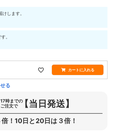
届けします。
です。
カートに入れる
わせる
【当日発送】
17時までの
ご注文で
倍！10日と20日は３倍！