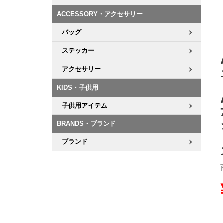
ACCESSORY・アクセサリー
8.8inch
8.9inch
75mm
29.5cm
バッグ
8.9inch
9.0inch以上
110mm
30cm
ステッカー
アクセサリー
9.0inch以上
KIDS・子供用
シェイプデッキ
子供用アイテム
高性能デッキ
BRANDS・ブランド
ブランド