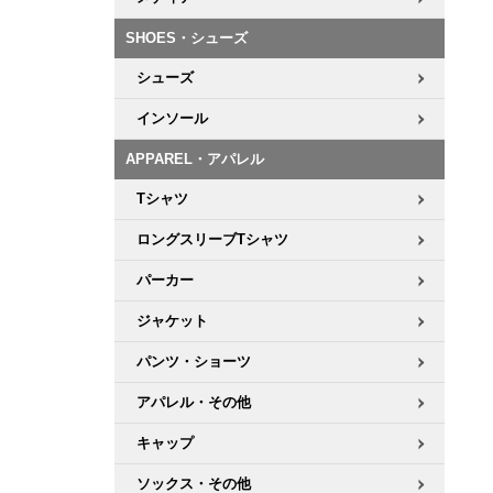
ボーンズ STF（エスティーエフ）
シューレース・その他
INFO
プライバシーポリシー
デッキテープ
パンツ
7.9inch
8.0inch
58mm
25cm
SHOES・シューズ
パウエルペラルタ DF（ドラゴンフォーミュラ）
スケートパーク情報
特定商取引法に基づく表記
ボルト
ショーツ
シューズ
8.0inch
8.1inch
59mm
25.5cm
ソフトウィール（クルーザー）
パーツ・その他
長袖ボタンシャツ
インソール
8.1inch
8.2inch
60mm
26cm
APPAREL・アパレル
足回りセット（トラック・ウィールセット）
7分袖シャツ・ラグラン
Tシャツ
8.2inch
8.3inch
62mm
26.5cm
ヘルメット・パッド
半袖シャツ
ロングスリーブTシャツ
8.3inch
8.4inch
63mm
27cm
パーカー
練習用アイテム（初心者におすすめ）
キャップ
8.4inch
8.5inch
64mm
27.5cm
ジャケット
スケートケース・バッグ
ソックス
パンツ・ショーツ
8.5inch
8.6inch
65mm
28cm
アパレル・その他
メディア（雑誌・DVD・CD）
アンダーウエア
8.6inch
8.7inch
70mm
28.5cm
キャップ
サイズの測り方
ソックス・その他
8.7inch
8.8inch
72mm
29cm