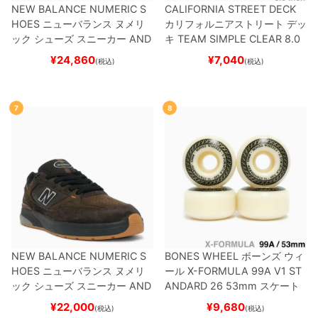
NEW BALANCE NUMERIC S
CALIFORNIA STREET DECK
HOES
ニューバランス ヌメリ
カリフォルニアストリート
デッ
ック
シューズ スニーカー
AND
キ
TEAM
SIMPLE CLEAR 8.0
REW REYNOLDS 933
UN933
ブランク（DSM）
スケートボ
¥
24,860
¥
7,040
(税込)
(税込)
BNT
BLACK/NAVY
スケートボ
ード スケボー
ード スケボー
7
8
NEW BALANCE NUMERIC S
BONES WHEEL
ボーンズ
ウィ
HOES
ニューバランス ヌメリ
ール
X-FORMULA 99A V1 ST
ック
シューズ スニーカー
AND
ANDARD 26
53mm
スケート
REW REYNOLDS 933
NM933
ボード スケボー
¥
22,000
¥
9,680
(税込)
(税込)
BAR
BROWN/BLACK
スケート