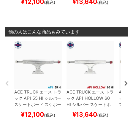
¥
12,100
¥
13,640
¥
1
(税込)
(税込)
他の人はこんな商品もみています
ACE TRUCK
エース
トラ
ACE TRUCK
エース
トラ
ACE T
ック
AF1
55 HI
シルバー
ック
AF1 HOLLOW
60
ック
AF
スケートボード スケボー
HI
シルバー
スケートボ
スケー
ード スケボー
¥
12,100
¥
13,640
¥
1
(税込)
(税込)