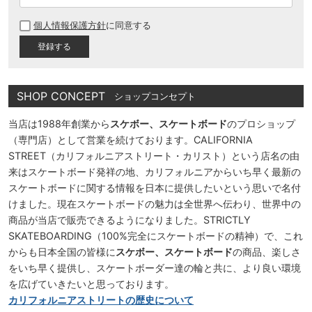
必
個人情報保護方針
に同意する
須
)
SHOP CONCEPT
ショップコンセプト
当店は1988年創業から
スケボー、スケートボード
のプロショップ
（専門店）として営業を続けております。CALIFORNIA
STREET（カリフォルニアストリート・カリスト）という店名の由
来はスケートボード発祥の地、カリフォルニアからいち早く最新の
スケートボードに関する情報を日本に提供したいという思いで名付
けました。現在スケートボードの魅力は全世界へ伝わり、世界中の
商品が当店で販売できるようになりました。STRICTLY
SKATEBOARDING（100%完全にスケートボードの精神）で、これ
からも日本全国の皆様に
スケボー、スケートボード
の商品、楽しさ
をいち早く提供し、スケートボーダー達の輪と共に、より良い環境
を広げていきたいと思っております。
カリフォルニアストリートの歴史について