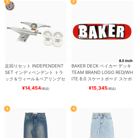
1
2
足回りセット
INDEPENDENT
BAKER DECK
ベイカー
デッキ
SET
インディペンデント
トラ
TEAM
BRAND LOGO RED/WH
ック＆ウィール＆ベアリングセ
ITE 8.0
スケートボード スケボ
ット
（トリック用）
スケートボ
ー
¥
14,454
¥
15,345
(税込)
(税込)
ード スケボー
3
4