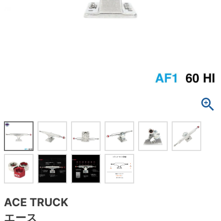
ボーンズ STF（エスティーエフ）
スケートパーク情報
特定商取引法に基づく表記
7.9inch
8.0inch
58mm
25cm
ボルト
ショーツ
パウエルペラルタ DF（ドラゴンフォーミュ
ラ）
8.0inch
8.1inch
59mm
25.5cm
パーツ・その他
長袖ボタンシャツ
ソフトウィール（クルーザー）
8.1inch
8.2inch
60mm
26cm
足回りセット（トラック・ウィールセット）
7分袖シャツ・ラグラン
8.2inch
8.3inch
62mm
26.5cm
ヘルメット・パッド
半袖シャツ
8.3inch
8.4inch
63mm
27cm
練習用アイテム（初心者におすすめ）
キャップ
8.4inch
8.5inch
64mm
27.5cm
スケートケース・バッグ
ソックス
8.5inch
8.6inch
65mm
28cm
メディア（雑誌・DVD・CD）
アンダーウエア
8.6inch
8.7inch
70mm
28.5cm
サイズの測り方
ACE TRUCK
エース
8.7inch
8.8inch
72mm
29cm