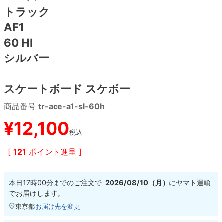
トラック
8.8inch
8.9inch
75mm
29.5cm
AF1
60 HI
8.9inch
9.0inch以上
110mm
30cm
シルバー
9.0inch以上
スケートボード スケボー
シェイプデッキ
商品番号
tr-ace-a1-sl-60h
¥
12,100
高性能デッキ
税込
[
121
ポイント進呈 ]
本日
17時00分
までのご注文で
2026/08/10（月）
に
ヤマト運輸
でお届けします。
東京都
お届け先を変更