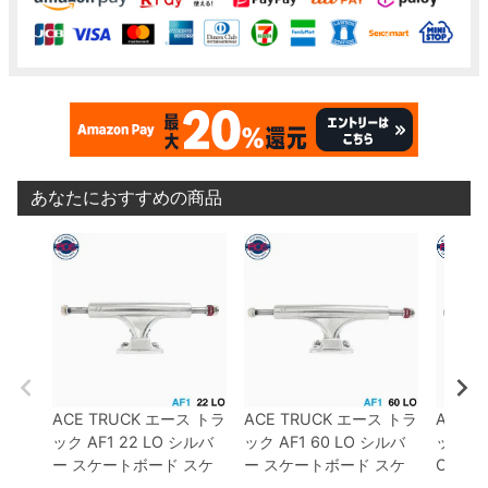
あなたにおすすめの商品
ACE TRUCK
エース
トラ
ACE TRUCK
エース
トラ
ACE T
ック
AF1
22 LO
シルバ
ック
AF1
60 LO
シルバ
ック
AF
ー
スケートボード スケ
ー
スケートボード スケ
O
シル
ボー
ボー
ド ス