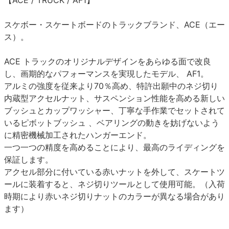
【ACE / TRUCK / AF1】
スケボー・スケートボードのトラックブランド、ACE（エー
ス）。
ACE トラックのオリジナルデザインをあらゆる面で改良
し、画期的なパフォーマンスを実現したモデル、 AF1。
アルミの強度を従来より70％高め、特許出願中のネジ切り
内蔵型アクセルナット、サスペンション性能を高める新しい
ブッシュとカップワッシャー、丁寧な手作業でセットされて
いるピボットブッシュ 、ベアリングの動きを妨げないよう
に精密機械加工されたハンガーエンド。
一つ一つの精度を高めることにより、最高のライディングを
保証します。
アクセル部分に付いている赤いナットを外して、スケートツ
ールに装着すると、ネジ切りツールとして使用可能。（入荷
時期により赤いネジ切りナットのカラーが異なる場合があり
ます）