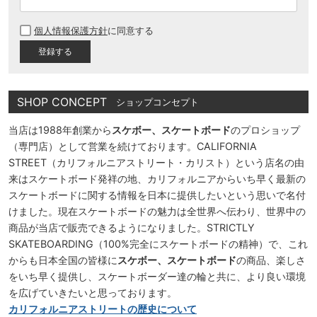
(
必
個人情報保護方針
に同意する
須
)
SHOP CONCEPT
ショップコンセプト
当店は1988年創業から
スケボー、スケートボード
のプロショップ
（専門店）として営業を続けております。CALIFORNIA
STREET（カリフォルニアストリート・カリスト）という店名の由
来はスケートボード発祥の地、カリフォルニアからいち早く最新の
スケートボードに関する情報を日本に提供したいという思いで名付
けました。現在スケートボードの魅力は全世界へ伝わり、世界中の
商品が当店で販売できるようになりました。STRICTLY
SKATEBOARDING（100%完全にスケートボードの精神）で、これ
からも日本全国の皆様に
スケボー、スケートボード
の商品、楽しさ
をいち早く提供し、スケートボーダー達の輪と共に、より良い環境
を広げていきたいと思っております。
カリフォルニアストリートの歴史について