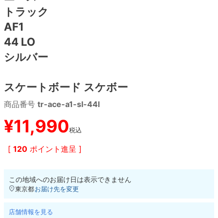
トラック
8.8inch
8.9inch
75mm
29.5cm
AF1
44 LO
8.9inch
9.0inch以上
110mm
30cm
シルバー
9.0inch以上
スケートボード スケボー
シェイプデッキ
商品番号
tr-ace-a1-sl-44l
¥
11,990
高性能デッキ
税込
[
120
ポイント進呈 ]
この地域へのお届け日は表示できません
東京都
お届け先を変更
店舗情報を見る