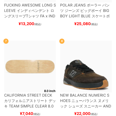
FUCKING AWESOME LONG S
POLAR JEANS
ポーラー
パン
LEEVE
インディペンデント
ロ
ツ ジーンズ ビッグボーイ
BIG
ングスリーブTシャツ
FA x IND
BOY
LIGHT BLUE
スケートボ
EPENDENT
HOSTAGE
BLAC
ード スケボー
¥
13,200
¥
25,080
(税込)
(税込)
K
スケートボード スケボー
7
8
CALIFORNIA STREET DECK
NEW BALANCE NUMERIC S
カリフォルニアストリート
デッ
HOES
ニューバランス ヌメリ
キ
TEAM
SIMPLE CLEAR 8.0
ック
シューズ スニーカー
AND
ブランク（DSM）
スケートボ
REW REYNOLDS 933
NM933
¥
7,040
¥
22,000
(税込)
(税込)