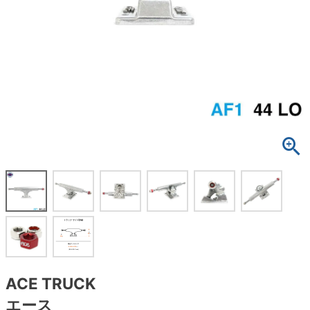
ボーンズ STF（エスティーエフ）
スケートパーク情報
特定商取引法に基づく表記
7.9inch
8.0inch
58mm
25cm
ボルト
ショーツ
パウエルペラルタ DF（ドラゴンフォーミュ
ラ）
8.0inch
8.1inch
59mm
25.5cm
パーツ・その他
長袖ボタンシャツ
ソフトウィール（クルーザー）
8.1inch
8.2inch
60mm
26cm
足回りセット（トラック・ウィールセット）
7分袖シャツ・ラグラン
8.2inch
8.3inch
62mm
26.5cm
ヘルメット・パッド
半袖シャツ
8.3inch
8.4inch
63mm
27cm
練習用アイテム（初心者におすすめ）
キャップ
8.4inch
8.5inch
64mm
27.5cm
スケートケース・バッグ
ソックス
8.5inch
8.6inch
65mm
28cm
メディア（雑誌・DVD・CD）
アンダーウエア
8.6inch
8.7inch
70mm
28.5cm
サイズの測り方
ACE TRUCK
エース
8.7inch
8.8inch
72mm
29cm