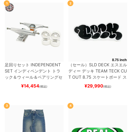
1
2
足回りセット
INDEPENDENT
（セール）
SLD DECK
エスエル
SET
インディペンデント
トラ
ディー
デッキ
TEAM
TECK CU
ック＆ウィール＆ベアリングセ
T OUT 8.75
スケートボード ス
ット
（トリック用）
スケートボ
ケボー
¥
14,454
¥
29,990
(税込)
(税込)
ード スケボー
3
4