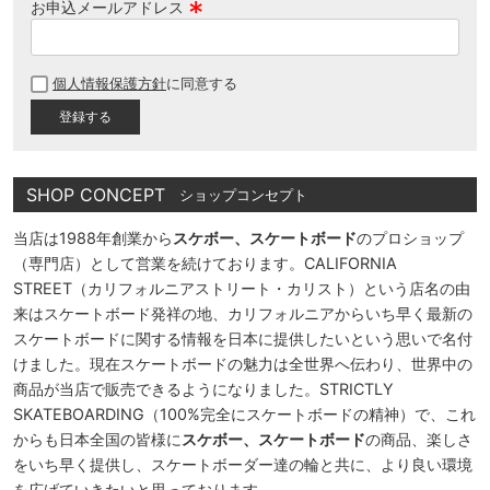
お申込メールアドレス
(
必
個人情報保護方針
に同意する
須
)
SHOP CONCEPT
ショップコンセプト
当店は1988年創業から
スケボー、スケートボード
のプロショップ
（専門店）として営業を続けております。CALIFORNIA
STREET（カリフォルニアストリート・カリスト）という店名の由
来はスケートボード発祥の地、カリフォルニアからいち早く最新の
スケートボードに関する情報を日本に提供したいという思いで名付
けました。現在スケートボードの魅力は全世界へ伝わり、世界中の
商品が当店で販売できるようになりました。STRICTLY
SKATEBOARDING（100%完全にスケートボードの精神）で、これ
からも日本全国の皆様に
スケボー、スケートボード
の商品、楽しさ
をいち早く提供し、スケートボーダー達の輪と共に、より良い環境
を広げていきたいと思っております。