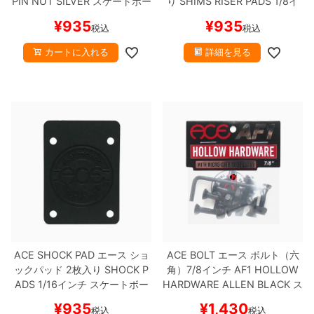
PIN NUT
SILVER
スケートボー
り
SHIMS RISER PADS
1/8イ
ド スケボー
ンチ
スケートボード スケボー
¥
935
¥
935
税込
税込
8.8inch
8.9inch
75mm
29.5cm
カートに入れる
詳細を見る
8.9inch
9.0inch以上
110mm
30cm
9.0inch以上
シェイプデッキ
高性能デッキ
ACE SHOCK PAD
エース
ショ
ACE BOLT
エース
ボルト（六
ックパッド 2枚入り
SHOCK P
角）7/8インチ
AF1 HOLLOW
ADS
1/16インチ
スケートボー
HARDWARE ALLEN
BLACK
ス
ド スケボー
ケートボード スケボー
¥
935
¥
1,430
税込
税込