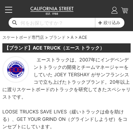
子供用デッキ
7.0inch以下
50mm
20cm
17時までのご注文は当日発送！
17時までのご注文は当日発送！
17時までのご注文は当日発送！
17時までのご注文は当日発送！
17時までのご注文は当日発送！
17時までのご注文は当日発送！
17時までのご注文は当日発送！
17時までのご注文は当日発送！
17時までのご注文は当日発送！
絞り込み
11,000円以上で送料無料！
11,000円以上で送料無料！
11,000円以上で送料無料！
11,000円以上で送料無料！
11,000円以上で送料無料！
11,000円以上で送料無料！
11,000円以上で送料無料！
11,000円以上で送料無料！
11,000円以上で送料無料！
スケートボード専門店
7.0inch以下
7.2inch
51mm
21cm
毎月1日はポイント5倍！10日と20日は3倍！
毎月1日はポイント5倍！10日と20日は3倍！
毎月1日はポイント5倍！10日と20日は3倍！
毎月1日はポイント5倍！10日と20日は3倍！
毎月1日はポイント5倍！10日と20日は3倍！
毎月1日はポイント5倍！10日と20日は3倍！
毎月1日はポイント5倍！10日と20日は3倍！
毎月1日はポイント5倍！10日と20日は3倍！
毎月1日はポイント5倍！10日と20日は3倍！
ブランド
A
ACE
【ブランド】ACE TRUCK（エース トラック）
デッキ新着一覧
トラック新着一覧
ウィール新着一覧
シューズ新着一覧
最新ブログ一覧
初心者の方へ
店舗情報
コンプリートセット（完成品）
Tシャツ
7.2inch
7.3inch
52mm
22cm
エーストラックは、2007年にインデペンデ
ントトラックの開発とチームマネージャーを
デッキブランド一覧（全てのデッキ）
トラックブランド一覧（全てのトラック）
ウィールブランド一覧（全てのウィール）
シューズブランド一覧
カテゴリー
商品情報
ショップライダー紹介
7.3inch
7.5inch
53mm
22.5cm
デッキ
ロングスリーブTシャツ
していた JOEY TERSHAY がサンフランシス
コで立ち上げたトラックブランド。20年以上
サイズからデッキを選ぶ
適合デッキサイズから選ぶ
ウィールをサイズから選ぶ
シューズをサイズから選ぶ
徹底解析
スタッフ紹介
7.5inch
7.6inch
54mm
23cm
トラック
ジャケット
に渡りスケートボードのトラックを研究してきたスペシャリ
ストです。
スピットファイヤー F4（フォーミュラフォ
サンダル
スタッフおすすめアイテム
カリフォルニアストリートの歴史
7.6inch
7.7inch
55mm
23.5cm
ウィール
パーカー
ー）
LOOSE TRUCKS SAVE LIVES（緩いトラックは命を助け
インソール
ブランド紹介
求人情報
7.7inch
7.8inch
56mm
24cm
ベアリング
トレーナー・セーター
る）、GET YOUR GRIND ON（グラインドしようぜ）をコ
ボーンズ XF（エックスフォーミュラ）
ンセプトにしています。
シューレース・その他
INFO
プライバシーポリシー
7.8inch
7.9inch
57mm
24.5cm
デッキテープ
パンツ