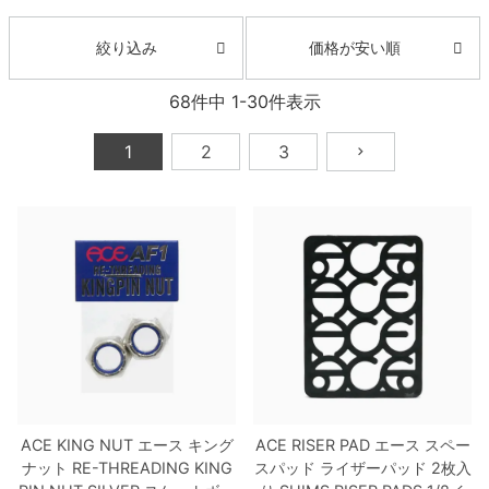
ボーンズ STF（エスティーエフ）
スケートパーク情報
特定商取引法に基づく表記
7.9inch
8.0inch
58mm
25cm
ボルト
ショーツ
価格が安い順
絞り込み
パウエルペラルタ DF（ドラゴンフォーミュ
ラ）
8.0inch
8.1inch
59mm
25.5cm
68
件中
1
-
30
件表示
パーツ・その他
長袖ボタンシャツ
ソフトウィール（クルーザー）
8.1inch
8.2inch
60mm
26cm
1
2
3
足回りセット（トラック・ウィールセット）
7分袖シャツ・ラグラン
8.2inch
8.3inch
62mm
26.5cm
ヘルメット・パッド
半袖シャツ
8.3inch
8.4inch
63mm
27cm
練習用アイテム（初心者におすすめ）
キャップ
8.4inch
8.5inch
64mm
27.5cm
スケートケース・バッグ
ソックス
8.5inch
8.6inch
65mm
28cm
メディア（雑誌・DVD・CD）
アンダーウエア
8.6inch
8.7inch
70mm
28.5cm
サイズの測り方
ACE KING NUT
エース
キング
ACE RISER PAD
エース
スペー
ナット
RE-THREADING KING
スパッド ライザーパッド 2枚入
8.7inch
8.8inch
72mm
29cm