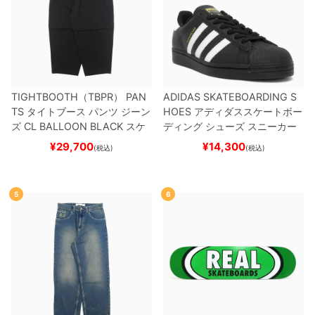
TIGHTBOOTH（TBPR） PAN
ADIDAS SKATEBOARDING S
TS
タイトブース
パンツ ジーン
HOES
アディダススケートボー
ズ
CL BALLOON
BLACK
スケ
ディング
シューズ スニーカー
ートボード スケボー
スーパースター
SUPERSTAR A
¥
29,700
¥
14,300
(税込)
(税込)
DV
BLACK/WHITE/WHITE
G
W6931
スケートボード スケボ
ー
5
6