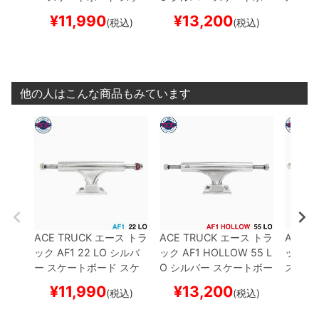
ボー
ド スケボー
¥
11,990
¥
13,200
¥
1
(税込)
(税込)
他の人はこんな商品もみています
ACE TRUCK
エース
トラ
ACE TRUCK
エース
トラ
ACE T
ック
AF1
22 LO
シルバ
ック
AF1 HOLLOW
55 L
ック
AF
ー
スケートボード スケ
O
シルバー
スケートボー
スケー
ボー
ド スケボー
¥
11,990
¥
13,200
¥
1
(税込)
(税込)