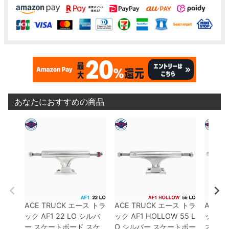
あなたにおすすめの商品
ACE TRUCK
エース
トラ
ACE TRUCK
エース
トラ
ACE T
ック
AF1
22 LO
シルバ
ック
AF1 HOLLOW
55 L
ック
AF
ー
スケートボード スケ
O
シルバー
スケートボー
スケー