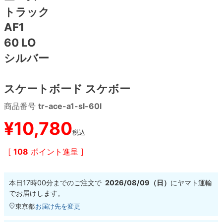
トラック
8.8inch
8.9inch
75mm
29.5cm
AF1
60 LO
8.9inch
9.0inch以上
110mm
30cm
シルバー
9.0inch以上
スケートボード スケボー
シェイプデッキ
商品番号
tr-ace-a1-sl-60l
¥
10,780
高性能デッキ
税込
[
108
ポイント進呈 ]
本日
17時00分
までのご注文で
2026/08/09（日）
に
ヤマト運輸
でお届けします。
東京都
お届け先を変更