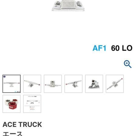
ボーンズ STF（エスティーエフ）
スケートパーク情報
特定商取引法に基づく表記
7.9inch
8.0inch
58mm
25cm
ボルト
ショーツ
パウエルペラルタ DF（ドラゴンフォーミュ
ラ）
8.0inch
8.1inch
59mm
25.5cm
パーツ・その他
長袖ボタンシャツ
ソフトウィール（クルーザー）
8.1inch
8.2inch
60mm
26cm
足回りセット（トラック・ウィールセット）
7分袖シャツ・ラグラン
8.2inch
8.3inch
62mm
26.5cm
ヘルメット・パッド
半袖シャツ
8.3inch
8.4inch
63mm
27cm
練習用アイテム（初心者におすすめ）
キャップ
8.4inch
8.5inch
64mm
27.5cm
スケートケース・バッグ
ソックス
8.5inch
8.6inch
65mm
28cm
メディア（雑誌・DVD・CD）
アンダーウエア
8.6inch
8.7inch
70mm
28.5cm
サイズの測り方
ACE TRUCK
エース
8.7inch
8.8inch
72mm
29cm