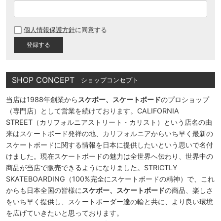
(
必
個人情報保護方針
に同意する
須
)
SHOP CONCEPT
ショップコンセプト
当店は1988年創業から
スケボー、スケートボード
のプロショップ
（専門店）として営業を続けております。CALIFORNIA
STREET（カリフォルニアストリート・カリスト）という店名の由
来はスケートボード発祥の地、カリフォルニアからいち早く最新の
スケートボードに関する情報を日本に提供したいという思いで名付
けました。現在スケートボードの魅力は全世界へ伝わり、世界中の
商品が当店で販売できるようになりました。STRICTLY
SKATEBOARDING（100%完全にスケートボードの精神）で、これ
からも日本全国の皆様に
スケボー、スケートボード
の商品、楽しさ
をいち早く提供し、スケートボーダー達の輪と共に、より良い環境
を広げていきたいと思っております。