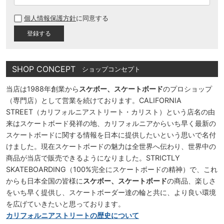
必
個人情報保護方針
に同意する
須
)
SHOP CONCEPT
ショップコンセプト
当店は1988年創業から
スケボー、スケートボード
のプロショップ
（専門店）として営業を続けております。CALIFORNIA
STREET（カリフォルニアストリート・カリスト）という店名の由
来はスケートボード発祥の地、カリフォルニアからいち早く最新の
スケートボードに関する情報を日本に提供したいという思いで名付
けました。現在スケートボードの魅力は全世界へ伝わり、世界中の
商品が当店で販売できるようになりました。STRICTLY
SKATEBOARDING（100%完全にスケートボードの精神）で、これ
からも日本全国の皆様に
スケボー、スケートボード
の商品、楽しさ
をいち早く提供し、スケートボーダー達の輪と共に、より良い環境
を広げていきたいと思っております。
カリフォルニアストリートの歴史について