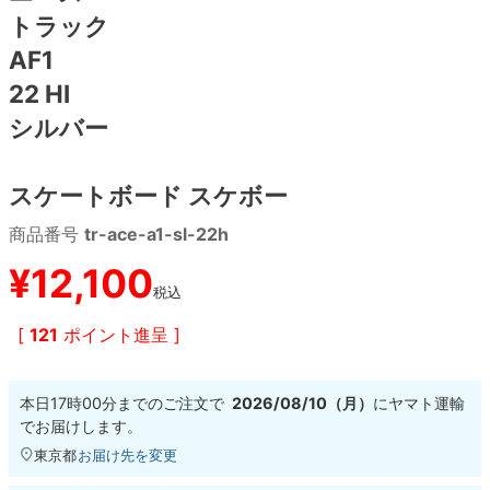
トラック
8.8inch
8.9inch
75mm
29.5cm
AF1
22 HI
8.9inch
9.0inch以上
110mm
30cm
シルバー
9.0inch以上
スケートボード スケボー
シェイプデッキ
商品番号
tr-ace-a1-sl-22h
¥
12,100
高性能デッキ
税込
[
121
ポイント進呈 ]
本日
17時00分
までのご注文で
2026/08/10（月）
に
ヤマト運輸
でお届けします。
東京都
お届け先を変更