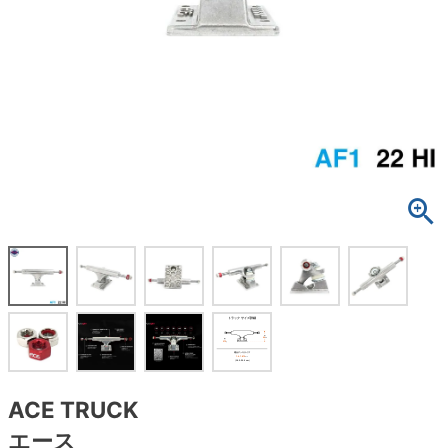
ボーンズ STF（エスティーエフ）
スケートパーク情報
特定商取引法に基づく表記
7.9inch
8.0inch
58mm
25cm
ボルト
ショーツ
パウエルペラルタ DF（ドラゴンフォーミュ
ラ）
8.0inch
8.1inch
59mm
25.5cm
パーツ・その他
長袖ボタンシャツ
ソフトウィール（クルーザー）
8.1inch
8.2inch
60mm
26cm
足回りセット（トラック・ウィールセット）
7分袖シャツ・ラグラン
8.2inch
8.3inch
62mm
26.5cm
ヘルメット・パッド
半袖シャツ
8.3inch
8.4inch
63mm
27cm
練習用アイテム（初心者におすすめ）
キャップ
8.4inch
8.5inch
64mm
27.5cm
スケートケース・バッグ
ソックス
8.5inch
8.6inch
65mm
28cm
メディア（雑誌・DVD・CD）
アンダーウエア
8.6inch
8.7inch
70mm
28.5cm
サイズの測り方
ACE TRUCK
エース
8.7inch
8.8inch
72mm
29cm