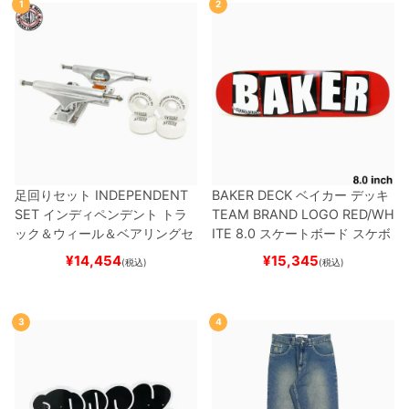
1
2
足回りセット
INDEPENDENT
BAKER DECK
ベイカー
デッキ
SET
インディペンデント
トラ
TEAM
BRAND LOGO RED/WH
ック＆ウィール＆ベアリングセ
ITE 8.0
スケートボード スケボ
ット
（トリック用）
スケートボ
ー
¥
14,454
¥
15,345
(税込)
(税込)
ード スケボー
3
4