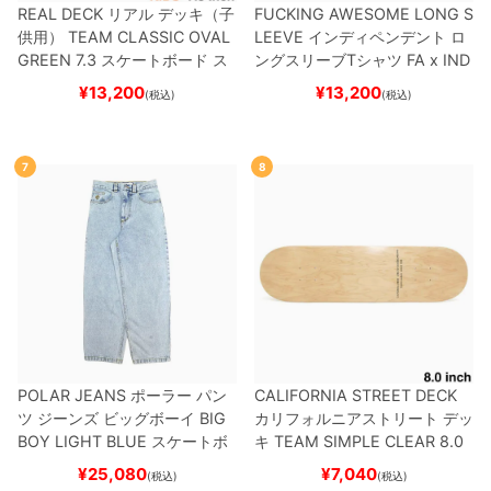
REAL DECK
リアル
デッキ（子
FUCKING AWESOME LONG S
供用）
TEAM
CLASSIC OVAL
LEEVE
インディペンデント
ロ
GREEN 7.3
スケートボード ス
ングスリーブTシャツ
FA x IND
ケボー
EPENDENT
HOSTAGE
BLAC
¥
13,200
¥
13,200
(税込)
(税込)
K
スケートボード スケボー
7
8
POLAR JEANS
ポーラー
パン
CALIFORNIA STREET DECK
ツ ジーンズ ビッグボーイ
BIG
カリフォルニアストリート
デッ
BOY
LIGHT BLUE
スケートボ
キ
TEAM
SIMPLE CLEAR 8.0
ード スケボー
ブランク（DSM）
スケートボ
¥
25,080
¥
7,040
(税込)
(税込)
ード スケボー