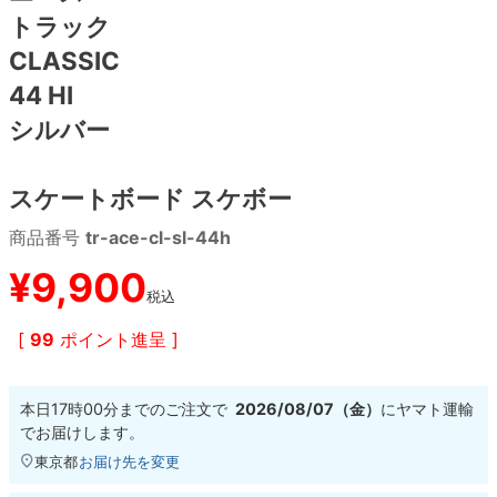
トラック
8.8inch
8.9inch
75mm
29.5cm
CLASSIC
44 HI
8.9inch
9.0inch以上
110mm
30cm
シルバー
9.0inch以上
スケートボード スケボー
シェイプデッキ
商品番号
tr-ace-cl-sl-44h
¥
9,900
高性能デッキ
税込
[
99
ポイント進呈 ]
本日
17時00分
までのご注文で
2026/08/07（金）
に
ヤマト運輸
でお届けします。
東京都
お届け先を変更