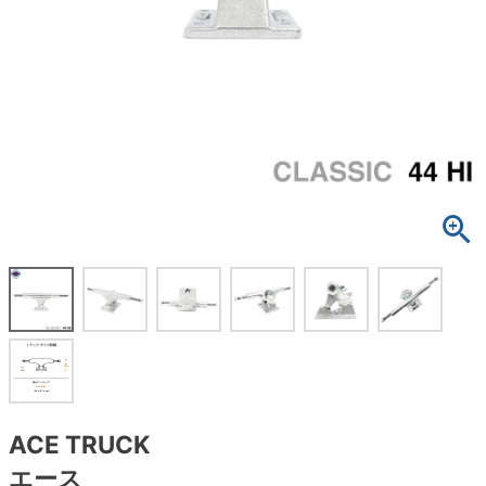
ボーンズ STF（エスティーエフ）
スケートパーク情報
特定商取引法に基づく表記
7.9inch
8.0inch
58mm
25cm
ボルト
ショーツ
パウエルペラルタ DF（ドラゴンフォーミュ
ラ）
8.0inch
8.1inch
59mm
25.5cm
パーツ・その他
長袖ボタンシャツ
ソフトウィール（クルーザー）
8.1inch
8.2inch
60mm
26cm
足回りセット（トラック・ウィールセット）
7分袖シャツ・ラグラン
8.2inch
8.3inch
62mm
26.5cm
ヘルメット・パッド
半袖シャツ
8.3inch
8.4inch
63mm
27cm
練習用アイテム（初心者におすすめ）
キャップ
8.4inch
8.5inch
64mm
27.5cm
スケートケース・バッグ
ソックス
8.5inch
8.6inch
65mm
28cm
メディア（雑誌・DVD・CD）
アンダーウエア
8.6inch
8.7inch
70mm
28.5cm
サイズの測り方
ACE TRUCK
エース
8.7inch
8.8inch
72mm
29cm