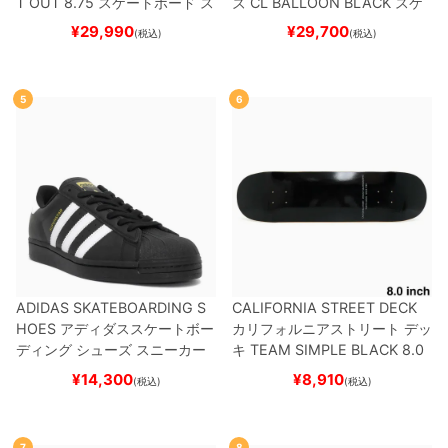
T OUT 8.75
スケートボード ス
ズ
CL BALLOON
BLACK
スケ
ケボー
ートボード スケボー
¥
29,990
¥
29,700
(税込)
(税込)
5
6
ADIDAS SKATEBOARDING S
CALIFORNIA STREET DECK
HOES
アディダススケートボー
カリフォルニアストリート
デッ
ディング
シューズ スニーカー
キ
TEAM
SIMPLE BLACK 8.0
スーパースター
SUPERSTAR A
ブランク（BBS / GENERATO
¥
14,300
¥
8,910
(税込)
(税込)
DV
BLACK/WHITE/WHITE
G
R）
スケートボード スケボー
W6931
スケートボード スケボ
ー
7
8