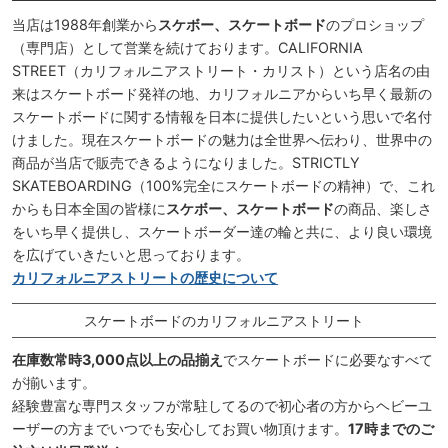
当店は1988年創業から
スケボー、スケートボード
のプロショップ
（専門店）として営業を続けております。CALIFORNIA
STREET（カリフォルニアストリート・カリスト）という店名の由
来はスケートボード発祥の地、カリフォルニアからいち早く最新の
スケートボードに関する情報を日本に提供したいという思いで名付
けました。現在スケートボードの魅力は全世界へ伝わり、世界中の
商品が当店で販売できるようになりました。STRICTLY
SKATEBOARDING（100%完全にスケートボードの精神）で、これ
からも日本全国の皆様に
スケボー、スケートボード
の商品、楽しさ
をいち早く提供し、スケートボーダー達の輪と共に、より良い環境
を広げていきたいと思っております。
カリフォルニアストリートの歴史について
スケートボードのカリフォルニアストリート
在庫数常時3,000点以上の品揃え
でスケートボードに必要なすべて
が揃います。
経験豊富な専門スタッフが常駐してるので初心者の方からヘビーユ
ーザーの方までいつでも安心してお買い物頂けます。
17時までのご