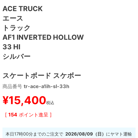
ACE TRUCK
8.8inch
8.9inch
75mm
29.5cm
エース
トラック
8.9inch
9.0inch以上
110mm
30cm
AF1 INVERTED HOLLOW
33 HI
9.0inch以上
シルバー
シェイプデッキ
スケートボード スケボー
高性能デッキ
商品番号
tr-ace-a1ih-sl-33h
¥
15,400
税込
[
154
ポイント進呈 ]
本日
17時00分
までのご注文で
2026/08/09（日）
に
ヤマト運輸