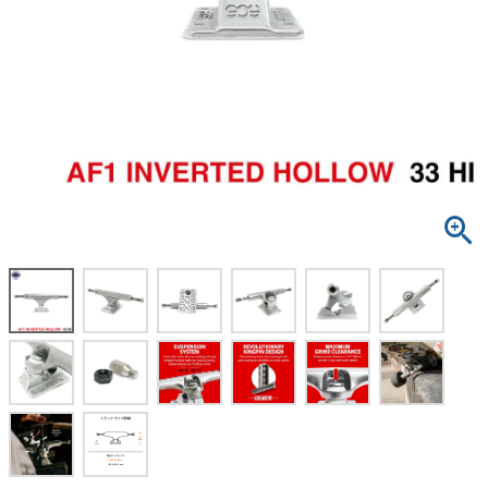
ボーンズ STF（エスティーエフ）
スケートパーク情報
特定商取引法に基づく表記
7.9inch
8.0inch
58mm
25cm
ボルト
ショーツ
パウエルペラルタ DF（ドラゴンフォーミュ
ラ）
8.0inch
8.1inch
59mm
25.5cm
パーツ・その他
長袖ボタンシャツ
ソフトウィール（クルーザー）
8.1inch
8.2inch
60mm
26cm
足回りセット（トラック・ウィールセット）
7分袖シャツ・ラグラン
8.2inch
8.3inch
62mm
26.5cm
ヘルメット・パッド
半袖シャツ
8.3inch
8.4inch
63mm
27cm
練習用アイテム（初心者におすすめ）
キャップ
8.4inch
8.5inch
64mm
27.5cm
スケートケース・バッグ
ソックス
8.5inch
8.6inch
65mm
28cm
メディア（雑誌・DVD・CD）
アンダーウエア
8.6inch
8.7inch
70mm
28.5cm
サイズの測り方
8.7inch
8.8inch
72mm
29cm