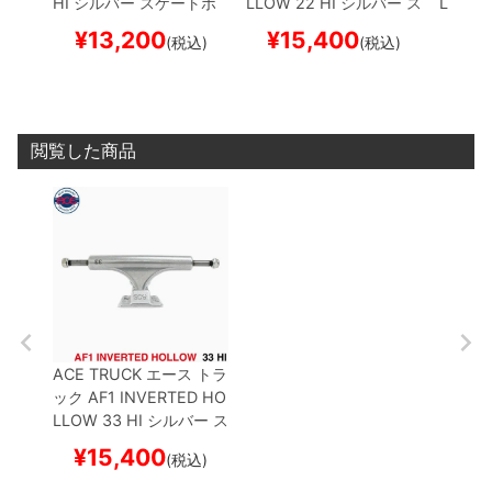
HI
シルバー
スケートボ
LLOW
22 HI
シルバー
ス
LLOW
ード スケボー
ケートボード スケボー
ケート
¥
13,200
¥
15,400
¥
1
(税込)
(税込)
閲覧した商品
ACE TRUCK
エース
トラ
ック
AF1 INVERTED HO
LLOW
33 HI
シルバー
ス
ケートボード スケボー
¥
15,400
(税込)