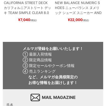
CALIFORNIA STREET DECK
NEW BALANCE NUMERIC S
カリフォルニアストリート
デッ
HOES
ニューバランス ヌメリ
キ
TEAM
SIMPLE CLEAR 8.0
ック
シューズ スニーカー
AND
ブランク（DSM）
スケートボ
REW REYNOLDS 933
NM933
¥
7,040
¥
22,000
(税込)
(税込)
ード スケボー
BAR
BROWN/BLACK
スケート
ボード スケボー
メルマガ登録をお願いいたします！
① 最新入荷情報
② 限定商品情報
③ 限定セールやクーポン情報
④ 売上ランキング
など、メルマガ会員様限定の
お得な情報をお届けします！
MAIL MAGAZINE
氏名