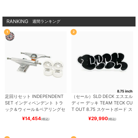
RANKING
週間ランキング
1
2
足回りセット
INDEPENDENT
（セール）
SLD DECK
エスエル
SET
インディペンデント
トラ
ディー
デッキ
TEAM
TECK CU
ック＆ウィール＆ベアリングセ
T OUT 8.75
スケートボード ス
ット
（トリック用）
スケートボ
ケボー
¥
14,454
¥
29,990
(税込)
(税込)
ード スケボー