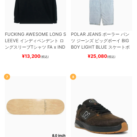
FUCKING AWESOME LONG S
POLAR JEANS
ポーラー
パン
LEEVE
インディペンデント
ロ
ツ ジーンズ ビッグボーイ
BIG
ングスリーブTシャツ
FA x IND
BOY
LIGHT BLUE
スケートボ
EPENDENT
HOSTAGE
BLAC
ード スケボー
¥
13,200
¥
25,080
(税込)
(税込)
K
スケートボード スケボー
7
8