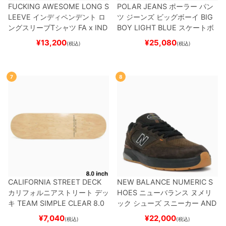
FUCKING AWESOME LONG S
POLAR JEANS
ポーラー
パン
LEEVE
インディペンデント
ロ
ツ ジーンズ ビッグボーイ
BIG
ングスリーブTシャツ
FA x IND
BOY
LIGHT BLUE
スケートボ
EPENDENT
HOSTAGE
BLAC
ード スケボー
¥
13,200
¥
25,080
(税込)
(税込)
K
スケートボード スケボー
7
8
CALIFORNIA STREET DECK
NEW BALANCE NUMERIC S
カリフォルニアストリート
デッ
HOES
ニューバランス ヌメリ
キ
TEAM
SIMPLE CLEAR 8.0
ック
シューズ スニーカー
AND
ブランク（DSM）
スケートボ
REW REYNOLDS 933
NM933
¥
7,040
¥
22,000
(税込)
(税込)
ード スケボー
BAR
BROWN/BLACK
スケート