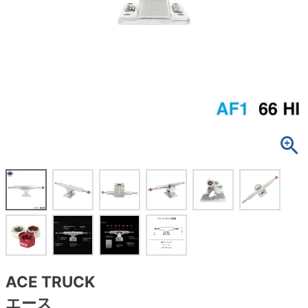
ボーンズ STF（エスティーエフ）
スケートパーク情報
特定商取引法に基づく表記
7.9inch
8.0inch
58mm
25cm
ボルト
ショーツ
パウエルペラルタ DF（ドラゴンフォーミュ
ラ）
8.0inch
8.1inch
59mm
25.5cm
パーツ・その他
長袖ボタンシャツ
ソフトウィール（クルーザー）
8.1inch
8.2inch
60mm
26cm
足回りセット（トラック・ウィールセット）
7分袖シャツ・ラグラン
8.2inch
8.3inch
62mm
26.5cm
ヘルメット・パッド
半袖シャツ
8.3inch
8.4inch
63mm
27cm
練習用アイテム（初心者におすすめ）
キャップ
8.4inch
8.5inch
64mm
27.5cm
スケートケース・バッグ
ソックス
8.5inch
8.6inch
65mm
28cm
メディア（雑誌・DVD・CD）
アンダーウエア
8.6inch
8.7inch
70mm
28.5cm
サイズの測り方
ACE TRUCK
エース
8.7inch
8.8inch
72mm
29cm