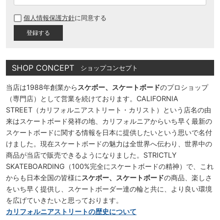
必
個人情報保護方針
に同意する
須
)
SHOP CONCEPT
ショップコンセプト
当店は1988年創業から
スケボー、スケートボード
のプロショップ
（専門店）として営業を続けております。CALIFORNIA
STREET（カリフォルニアストリート・カリスト）という店名の由
来はスケートボード発祥の地、カリフォルニアからいち早く最新の
スケートボードに関する情報を日本に提供したいという思いで名付
けました。現在スケートボードの魅力は全世界へ伝わり、世界中の
商品が当店で販売できるようになりました。STRICTLY
SKATEBOARDING（100%完全にスケートボードの精神）で、これ
からも日本全国の皆様に
スケボー、スケートボード
の商品、楽しさ
をいち早く提供し、スケートボーダー達の輪と共に、より良い環境
を広げていきたいと思っております。
カリフォルニアストリートの歴史について