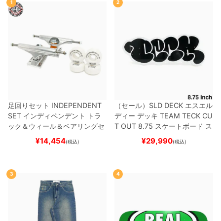
1
2
足回りセット
INDEPENDENT
（セール）
SLD DECK
エスエル
SET
インディペンデント
トラ
ディー
デッキ
TEAM
TECK CU
ック＆ウィール＆ベアリングセ
T OUT 8.75
スケートボード ス
ット
（トリック用）
スケートボ
ケボー
¥
14,454
¥
29,990
(税込)
(税込)
ード スケボー
3
4