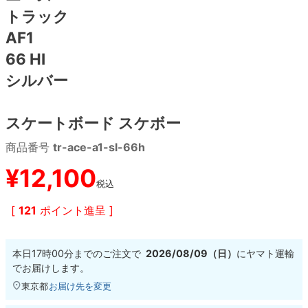
トラック
8.8inch
8.9inch
75mm
29.5cm
AF1
66 HI
8.9inch
9.0inch以上
110mm
30cm
シルバー
9.0inch以上
スケートボード スケボー
シェイプデッキ
商品番号
tr-ace-a1-sl-66h
¥
12,100
高性能デッキ
税込
[
121
ポイント進呈 ]
本日
17時00分
までのご注文で
2026/08/09（日）
に
ヤマト運輸
でお届けします。
東京都
お届け先を変更