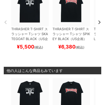
THRASHER T-SHIRT
ス
THRASHER T-SHIRT
ス
THRAS
ラッシャー
Tシャツ
SKA
ラッシャー
Tシャツ
SPIK
ラッシ
TEGOAT
BLACK（US企
EY
BLACK（US企画）
LOON
画）
スケートボード ス
スケートボード スケボー
画）
ス
¥
5,500
¥
6,380
¥
(税込)
(税込)
ケボー
ケボー
他の人はこんな商品もみています