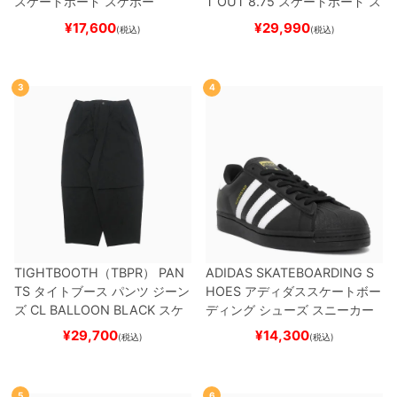
スケートボード スケボー
T OUT 8.75
スケートボード ス
ケボー
¥
17,600
¥
29,990
(税込)
(税込)
3
4
TIGHTBOOTH（TBPR） PAN
ADIDAS SKATEBOARDING S
TS
タイトブース
パンツ ジーン
HOES
アディダススケートボー
ズ
CL BALLOON
BLACK
スケ
ディング
シューズ スニーカー
ートボード スケボー
スーパースター
SUPERSTAR A
¥
29,700
¥
14,300
(税込)
(税込)
DV
BLACK/WHITE/WHITE
G
W6931
スケートボード スケボ
ー
5
6