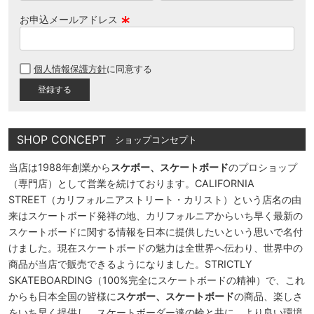
お申込メールアドレス
(
必
個人情報保護方針
に同意する
須
)
SHOP CONCEPT
ショップコンセプト
当店は1988年創業から
スケボー、スケートボード
のプロショップ
（専門店）として営業を続けております。CALIFORNIA
STREET（カリフォルニアストリート・カリスト）という店名の由
来はスケートボード発祥の地、カリフォルニアからいち早く最新の
スケートボードに関する情報を日本に提供したいという思いで名付
けました。現在スケートボードの魅力は全世界へ伝わり、世界中の
商品が当店で販売できるようになりました。STRICTLY
SKATEBOARDING（100%完全にスケートボードの精神）で、これ
からも日本全国の皆様に
スケボー、スケートボード
の商品、楽しさ
をいち早く提供し、スケートボーダー達の輪と共に、より良い環境