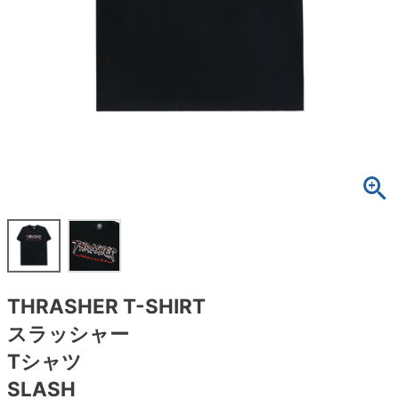
ボーンズ STF（エスティーエフ）
スケートパーク情報
特定商取引法に基づく表記
7.9inch
8.0inch
58mm
25cm
ボルト
ショーツ
パウエルペラルタ DF（ドラゴンフォーミュ
ラ）
8.0inch
8.1inch
59mm
25.5cm
パーツ・その他
長袖ボタンシャツ
ソフトウィール（クルーザー）
8.1inch
8.2inch
60mm
26cm
足回りセット（トラック・ウィールセット）
7分袖シャツ・ラグラン
8.2inch
8.3inch
62mm
26.5cm
ヘルメット・パッド
半袖シャツ
8.3inch
8.4inch
63mm
27cm
練習用アイテム（初心者におすすめ）
キャップ
8.4inch
8.5inch
64mm
27.5cm
スケートケース・バッグ
ソックス
THRASHER T-SHIRT
8.5inch
8.6inch
65mm
28cm
メディア（雑誌・DVD・CD）
アンダーウエア
スラッシャー
8.6inch
8.7inch
70mm
28.5cm
Tシャツ
サイズの測り方
SLASH
8.7inch
8.8inch
72mm
29cm