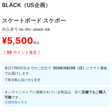
BLACK（US企画）
8.8inch
8.9inch
75mm
29.5cm
スケートボード スケボー
8.9inch
9.0inch以上
110mm
30cm
商品番号
te-thr-slash-bk
9.0inch以上
¥
5,500
税込
シェイプデッキ
[
55
ポイント進呈 ]
高性能デッキ
本日
17時00分
までのご注文で
2026/08/09（日）
に
ヤマト運輸
でお届けします。
東京都
お届け先を変更
オンラインストアに掲載されている商品は、全て
店舗でもご購入
可能
です。
店舗情報を見る