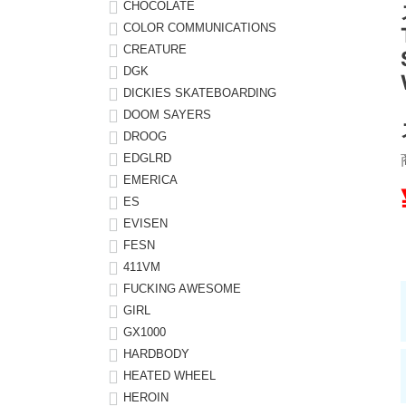
CHOCOLATE
COLOR COMMUNICATIONS
8.8inch
8.9inch
75mm
29.5cm
CREATURE
DGK
8.9inch
9.0inch以上
110mm
30cm
DICKIES SKATEBOARDING
DOOM SAYERS
9.0inch以上
DROOG
EDGLRD
シェイプデッキ
EMERICA
ES
EVISEN
高性能デッキ
FESN
411VM
FUCKING AWESOME
GIRL
GX1000
HARDBODY
HEATED WHEEL
HEROIN