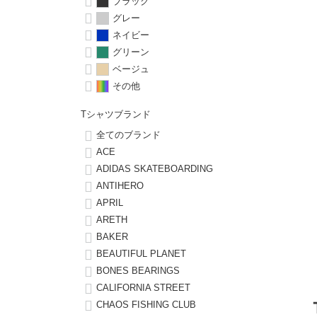
ボーンズ STF（エスティーエフ）
シューレース・その他
INFO
プライバシーポリシー
ブラック
デッキテープ
パンツ
グレー
7.9inch
8.0inch
58mm
25cm
パウエルペラルタ DF（ドラゴンフォーミュラ）
スケートパーク情報
特定商取引法に基づく表記
ネイビー
ボルト
ショーツ
グリーン
8.0inch
8.1inch
59mm
25.5cm
ベージュ
ソフトウィール（クルーザー）
パーツ・その他
長袖ボタンシャツ
その他
8.1inch
8.2inch
60mm
26cm
足回りセット（トラック・ウィールセット）
7分袖シャツ・ラグラン
Tシャツブランド
8.2inch
8.3inch
62mm
26.5cm
全てのブランド
ヘルメット・パッド
半袖シャツ
ACE
8.3inch
8.4inch
63mm
27cm
ADIDAS SKATEBOARDING
練習用アイテム（初心者におすすめ）
キャップ
ANTIHERO
APRIL
8.4inch
8.5inch
64mm
27.5cm
ARETH
スケートケース・バッグ
ソックス
BAKER
8.5inch
8.6inch
65mm
28cm
BEAUTIFUL PLANET
メディア（雑誌・DVD・CD）
アンダーウエア
BONES BEARINGS
8.6inch
8.7inch
70mm
28.5cm
CALIFORNIA STREET
サイズの測り方
CHAOS FISHING CLUB
8.7inch
8.8inch
72mm
29cm