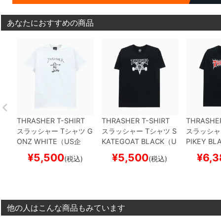
あなたにおすすめの商品
THRASHER T-SHIRT
THRASHER T-SHIRT
THRASHER
スラッシャー
Tシャツ
G
スラッシャー
Tシャツ
S
スラッシャ
ONZ
WHITE（US企
KATEGOAT
BLACK（U
PIKEY
BL
画）
スケートボード ス
S企画）
スケートボード
画）
スケー
¥
5,500
¥
5,500
¥
6,3
(税込)
(税込)
ケボー
スケボー
ケボー
他の人はこんな商品もみています