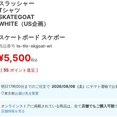
スラッシャー
Tシャツ
SKATEGOAT
WHITE（US企画）
スケートボード スケボー
商品番号
te-thr-skgoat-wt
¥
5,500
税込
[
55
ポイント進呈 ]
明日
17時00分
までのご注文で
2026/08/08（土）
に
ヤマト運輸
でお
東京都
お届け先を変更
オンラインストアに掲載されている商品は、全て
店舗でもご購入可能
店舗情報を見る