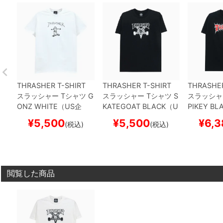
THRASHER T-SHIRT
THRASHER T-SHIRT
THRASHER
スラッシャー
Tシャツ
G
スラッシャー
Tシャツ
S
スラッシャ
ONZ
WHITE（US企
KATEGOAT
BLACK（U
PIKEY
BL
画）
スケートボード ス
S企画）
スケートボード
画）
スケー
¥
5,500
¥
5,500
¥
6,3
(税込)
(税込)
ケボー
スケボー
ケボー
閲覧した商品